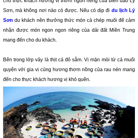
cho thực khách hương vị thơm ngon riêng của biển đảo Lý
Sơn, mà không nơi nào có được. Nếu có dịp đi
du lịch Lý
Sơn
du khách nên thưởng thức món cá chép muối để cảm
nhận được món ngon ngon riêng của dải đất Miền Trung
mang đến cho du khách.
Bên trong lớp vảy là thịt cá đỏ sẫm. Vị mặn mòi từ cá muối
quyện với gia vị cùng hương thơm nồng của rau nén mang
đến cho thực khách hương vị khó quên.