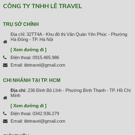
CÔNG TY TNHH LÊ TRAVEL
TRỤ SỞ CHÍNH
Địa chỉ: 32TT4A - Khu đô thị Văn Quán Yên Phúc - Phường
Hà Đông - TP. Hà Nội
[ Xem đường đi ]
Điện thoại: 0915.465.986
Email: itletravel@gmail.com
CHI NHÁNH TẠI TP. HCM
Địa chỉ:
236 Đinh Bộ Lĩnh - Phường Bình Thạnh - TP. Hồ Chí
Minh
[ Xem đường đi ]
Điện thoại: 0342.936.279
Email: itletravel@gmail.com