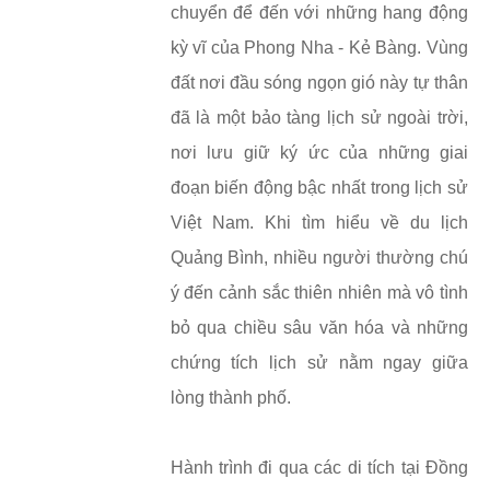
chuyển để đến với những hang động
kỳ vĩ của Phong Nha - Kẻ Bàng. Vùng
đất nơi đầu sóng ngọn gió này tự thân
đã là một bảo tàng lịch sử ngoài trời,
nơi lưu giữ ký ức của những giai
đoạn biến động bậc nhất trong lịch sử
Việt Nam. Khi tìm hiểu về du lịch
Quảng Bình, nhiều người thường chú
ý đến cảnh sắc thiên nhiên mà vô tình
bỏ qua chiều sâu văn hóa và những
chứng tích lịch sử nằm ngay giữa
lòng thành phố.
Hành trình đi qua các di tích tại Đồng