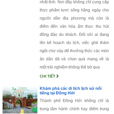
nhất tỉnh. Nơi đây không chỉ cung cấp
thực phẩm tươi sống hằng ngày cho
người dân địa phương mà còn là
điểm đến văn hóa ẩm thực thu hút
đông đảo du khách. Đối với ai đang
lên kế hoạch du lịch, việc ghé thăm
ngôi chợ này để thưởng thức các món
ăn dân dã và chọn quà mang về là
một trải nghiệm không thể bỏ qua
CHI TIẾT
Khám phá các di tích lịch sử nổi
tiếng tại Đồng Hới
Thành phố Đồng Hới không chỉ là
trung tâm hành chính hay điểm trung