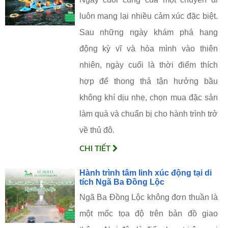
luôn mang lại nhiều cảm xúc đặc biệt.
Sau những ngày khám phá hang
động kỳ vĩ và hòa mình vào thiên
nhiên, ngày cuối là thời điểm thích
hợp để thong thả tận hưởng bầu
không khí dịu nhẹ, chọn mua đặc sản
làm quà và chuẩn bị cho hành trình trở
về thủ đô.
CHI TIẾT
Hành trình tâm linh xúc động tại di
tích Ngã Ba Đồng Lộc
Ngã Ba Đồng Lộc không đơn thuần là
một mốc tọa độ trên bản đồ giao