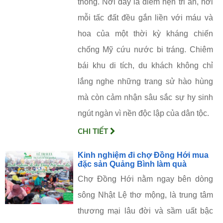
thông. Nơi đây là điểm hẹn tri ân, nơi
mỗi tấc đất đều gắn liền với máu và
hoa của một thời kỳ kháng chiến
chống Mỹ cứu nước bi tráng. Chiêm
bái khu di tích, du khách không chỉ
lắng nghe những trang sử hào hùng
mà còn cảm nhận sâu sắc sự hy sinh
ngút ngàn vì nền độc lập của dân tộc.
CHI TIẾT
Kinh nghiệm đi chợ Đồng Hới mua
đặc sản Quảng Bình làm quà
Chợ Đồng Hới nằm ngay bên dòng
sông Nhật Lệ thơ mộng, là trung tâm
thương mại lâu đời và sầm uất bậc