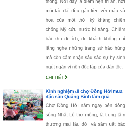
thông. Nơi đây là điểm hẹn tri ân, nơi
mỗi tấc đất đều gắn liền với máu và
hoa của một thời kỳ kháng chiến
chống Mỹ cứu nước bi tráng. Chiêm
bái khu di tích, du khách không chỉ
lắng nghe những trang sử hào hùng
mà còn cảm nhận sâu sắc sự hy sinh
ngút ngàn vì nền độc lập của dân tộc.
CHI TIẾT
Kinh nghiệm đi chợ Đồng Hới mua
đặc sản Quảng Bình làm quà
Chợ Đồng Hới nằm ngay bên dòng
sông Nhật Lệ thơ mộng, là trung tâm
thương mại lâu đời và sầm uất bậc