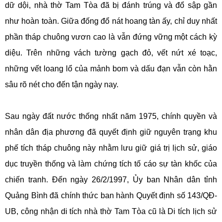
dữ dội, nhà thờ Tam Tòa đã bị đánh trúng và đổ sập gần
như hoàn toàn. Giữa đống đổ nát hoang tàn ấy, chỉ duy nhất
phần tháp chuông vươn cao là vẫn đứng vững một cách kỳ
diệu. Trên những vách tường gạch đỏ, vết nứt xé toạc,
những vết loang lổ của mảnh bom và dấu đạn vẫn còn hằn
sâu rõ nét cho đến tận ngày nay.
Sau ngày đất nước thống nhất năm 1975, chính quyền và
nhân dân địa phương đã quyết định giữ nguyên trạng khu
phế tích tháp chuông này nhằm lưu giữ giá trị lịch sử, giáo
dục truyền thống và làm chứng tích tố cáo sự tàn khốc của
chiến tranh. Đến ngày 26/2/1997, Ủy ban Nhân dân tỉnh
Quảng Bình đã chính thức ban hành Quyết định số 143/QĐ-
UB, công nhận di tích nhà thờ Tam Tòa cũ là Di tích lịch sử