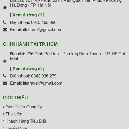
Địa chỉ: 32TT4A - Khu đô thị Văn Quán Yên Phúc - Phường
Hà Đông - TP. Hà Nội
[ Xem đường đi ]
Điện thoại: 0915.465.986
Email: itletravel@gmail.com
CHI NHÁNH TẠI TP. HCM
Địa chỉ:
236 Đinh Bộ Lĩnh - Phường Bình Thạnh - TP. Hồ Chí
Minh
[ Xem đường đi ]
Điện thoại: 0342.936.279
Email: itletravel@gmail.com
GIỚI THIỆU
Giới Thiệu Công Ty
Thư viện
Khách Hàng Tiêu Biểu
Tuyển Dụng