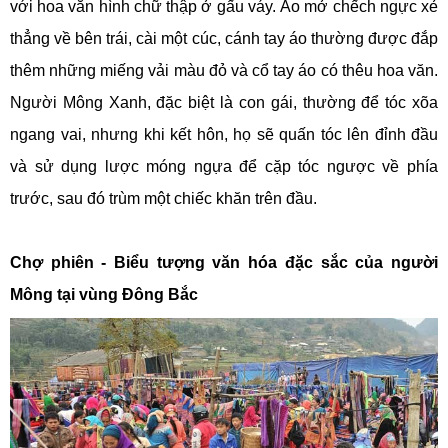
với hoa văn hình chữ thập ở gấu váy. Áo mở chếch ngực xẻ
thẳng về bên trái, cài một cúc, cánh tay áo thường được đắp
thêm những miếng vải màu đỏ và cổ tay áo có thêu hoa văn.
Người Mông Xanh, đặc biệt là con gái, thường để tóc xõa
ngang vai, nhưng khi kết hôn, họ sẽ quấn tóc lên đỉnh đầu
và sử dụng lược móng ngựa để cặp tóc ngược về phía
trước, sau đó trùm một chiếc khăn trên đầu.
Chợ phiên - Biểu tượng văn hóa đặc sắc của người
Mông tại vùng Đông Bắc