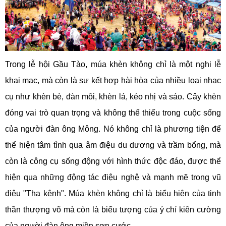
Trong lễ hội Gầu Tào, múa khèn không chỉ là một nghi lễ
khai mạc, mà còn là sự kết hợp hài hòa của nhiều loại nhạc
cụ như khèn bè, đàn môi, khèn lá, kéo nhị và sáo. Cây khèn
đóng vai trò quan trọng và không thể thiếu trong cuộc sống
của người đàn ông Mông. Nó không chỉ là phương tiện để
thể hiện tâm tình qua âm điệu du dương và trầm bổng, mà
còn là công cụ sống động với hình thức độc đáo, được thể
hiện qua những động tác điệu nghệ và mạnh mẽ trong vũ
điệu "Tha kệnh". Múa khèn không chỉ là biểu hiện của tinh
thần thượng võ mà còn là biểu tượng của ý chí kiên cường
của người đàn ông miền sơn cước.