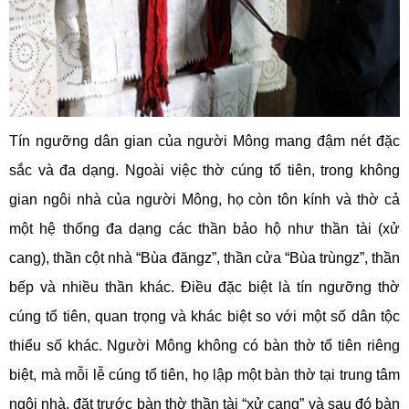
Tín ngưỡng dân gian của người Mông mang đậm nét đặc
sắc và đa dạng. Ngoài việc thờ cúng tổ tiên, trong không
gian ngôi nhà của người Mông, họ còn tôn kính và thờ cả
một hệ thống đa dạng các thần bảo hộ như thần tài (xử
cang), thần cột nhà “Bùa đăngz”, thần cửa “Bùa trùngz”, thần
bếp và nhiều thần khác. Điều đặc biệt là tín ngưỡng thờ
cúng tổ tiên, quan trọng và khác biệt so với một số dân tộc
thiểu số khác. Người Mông không có bàn thờ tổ tiên riêng
biệt, mà mỗi lễ cúng tổ tiên, họ lập một bàn thờ tại trung tâm
ngôi nhà, đặt trước bàn thờ thần tài “xử cang” và sau đó bàn