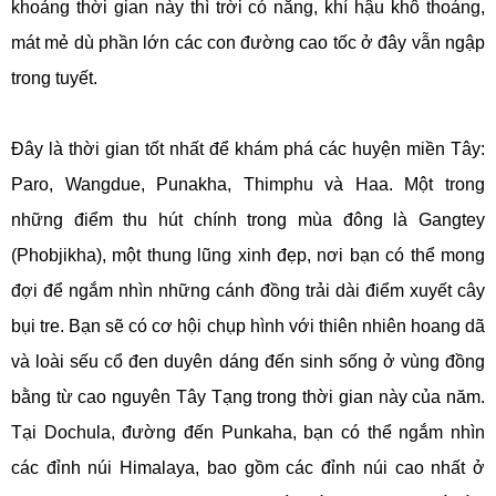
khoảng thời gian này thì trời có nắng, khí hậu khô thoáng,
mát mẻ dù phần lớn các con đường cao tốc ở đây vẫn ngập
trong tuyết.
Đây là thời gian tốt nhất để khám phá các huyện miền Tây:
Paro, Wangdue, Punakha, Thimphu và Haa. Một trong
những điểm thu hút chính trong mùa đông là Gangtey
(Phobjikha), một thung lũng xinh đẹp, nơi bạn có thể mong
đợi để ngắm nhìn những cánh đồng trải dài điểm xuyết cây
bụi tre. Bạn sẽ có cơ hội chụp hình với thiên nhiên hoang dã
và loài sếu cổ đen duyên dáng đến sinh sống ở vùng đồng
bằng từ cao nguyên Tây Tạng trong thời gian này của năm.
Tại Dochula, đường đến Punkaha, bạn có thể ngắm nhìn
các đỉnh núi Himalaya, bao gồm các đỉnh núi cao nhất ở