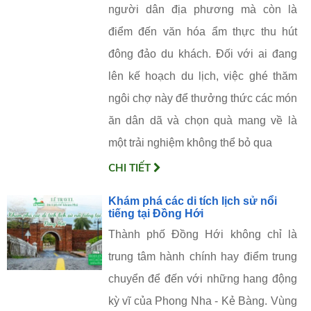
người dân địa phương mà còn là
điểm đến văn hóa ẩm thực thu hút
đông đảo du khách. Đối với ai đang
lên kế hoạch du lịch, việc ghé thăm
ngôi chợ này để thưởng thức các món
ăn dân dã và chọn quà mang về là
một trải nghiệm không thể bỏ qua
CHI TIẾT
Khám phá các di tích lịch sử nổi
tiếng tại Đồng Hới
Thành phố Đồng Hới không chỉ là
trung tâm hành chính hay điểm trung
chuyển để đến với những hang động
kỳ vĩ của Phong Nha - Kẻ Bàng. Vùng