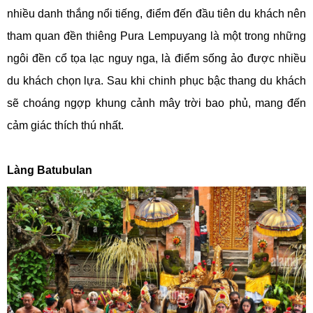
nhiều danh thắng nổi tiếng, điểm đến đầu tiên du khách nên
tham quan đền thiêng Pura Lempuyang là một trong những
ngôi đền cổ tọa lạc nguy nga, là điểm sống ảo được nhiều
du khách chọn lựa. Sau khi chinh phục bậc thang du khách
sẽ choáng ngợp khung cảnh mây trời bao phủ, mang đến
cảm giác thích thú nhất.
Làng Batubulan