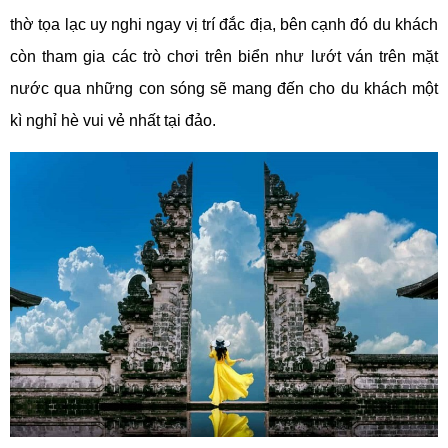
thờ tọa lạc uy nghi ngay vị trí đắc địa, bên cạnh đó du khách
còn tham gia các trò chơi trên biển như lướt ván trên mặt
nước qua những con sóng sẽ mang đến cho du khách một
kì nghỉ hè vui vẻ nhất tại đảo.