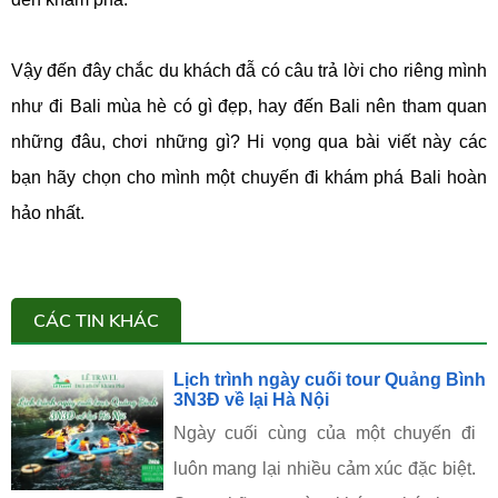
Vậy đến đây chắc du khách đẫ có câu trả lời cho riêng mình
như đi Bali mùa hè có gì đẹp, hay đến Bali nên tham quan
những đâu, chơi những gì? Hi vọng qua bài viết này các
bạn hãy chọn cho mình một chuyến đi khám phá Bali hoàn
hảo nhất.
CÁC TIN KHÁC
Lịch trình ngày cuối tour Quảng Bình
3N3Đ về lại Hà Nội
Ngày cuối cùng của một chuyến đi
luôn mang lại nhiều cảm xúc đặc biệt.