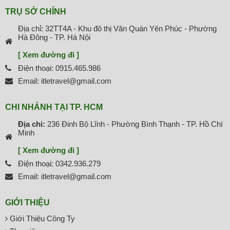
TRỤ SỞ CHÍNH
Địa chỉ: 32TT4A - Khu đô thị Văn Quán Yên Phúc - Phường
Hà Đông - TP. Hà Nội
[ Xem đường đi ]
Điện thoại: 0915.465.986
Email: itletravel@gmail.com
CHI NHÁNH TẠI TP. HCM
Địa chỉ:
236 Đinh Bộ Lĩnh - Phường Bình Thạnh - TP. Hồ Chí
Minh
[ Xem đường đi ]
Điện thoại: 0342.936.279
Email: itletravel@gmail.com
GIỚI THIỆU
Giới Thiệu Công Ty