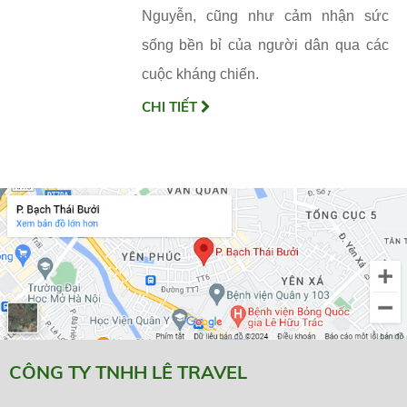
Nguyễn, cũng như cảm nhận sức
sống bền bỉ của người dân qua các
cuộc kháng chiến.
CHI TIẾT
CÔNG TY TNHH LÊ TRAVEL