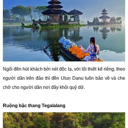
Ngôi đền hút khách bởi nét độc lạ, với lối thiết kế riêng, theo
người dân trên đảo thì đền Ulun Danu luôn bảo về và che
chở cho người dân nơi đây khỏi quỷ dữ.
Ruộng bậc thang Tegalalang