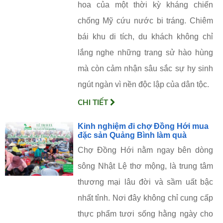
hoa của một thời kỳ kháng chiến
chống Mỹ cứu nước bi tráng. Chiêm
bái khu di tích, du khách không chỉ
lắng nghe những trang sử hào hùng
mà còn cảm nhận sâu sắc sự hy sinh
ngút ngàn vì nền độc lập của dân tộc.
CHI TIẾT
Kinh nghiệm đi chợ Đồng Hới mua
đặc sản Quảng Bình làm quà
Chợ Đồng Hới nằm ngay bên dòng
sông Nhật Lệ thơ mộng, là trung tâm
thương mại lâu đời và sầm uất bậc
nhất tỉnh. Nơi đây không chỉ cung cấp
thực phẩm tươi sống hằng ngày cho