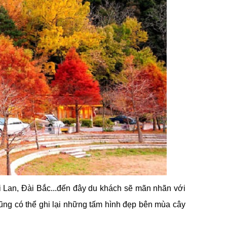
 Lan, Đài Bắc...đến đây du khách sẽ mãn nhãn với
ũng có thể ghi lại những tấm hình đẹp bên mùa cây