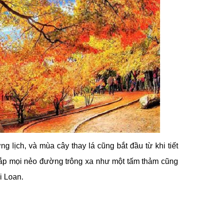
 lịch, và mùa cây thay lá cũng bắt đầu từ khi tiết
 khắp mọi nẻo đường trông xa như một tấm thảm cũng
i Loan.