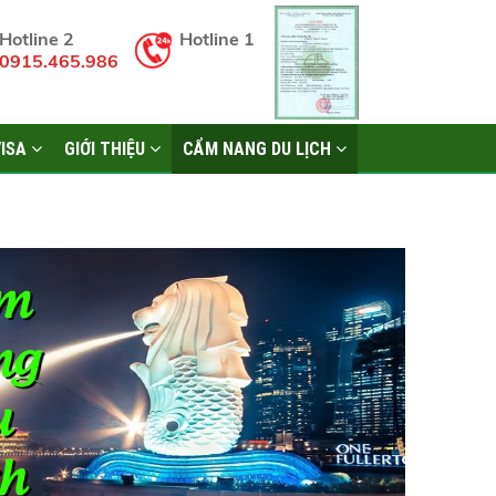
Hotline 2
Hotline 1
0915.465.986
VISA
GIỚI THIỆU
CẨM NANG DU LỊCH