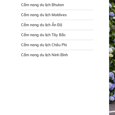
Cẩm nang du lịch Bhutan
Cẩm nang du lịch Maldives
Cẩm nang du lịch Ấn Độ
Cẩm nang du lịch Tây Bắc
Cẩm nang du lịch Châu Phi
Cẩm nang du lịch Ninh Bình