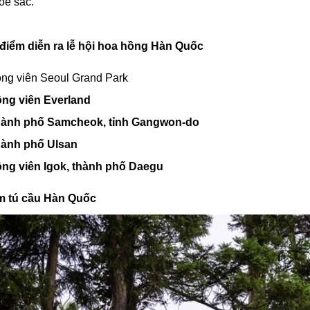
oe sắc.
iểm diễn ra lễ hội hoa hồng Hàn Quốc
ng viên Seoul Grand Park
ng viên Everland
ành phố Samcheok, tỉnh Gangwon-do
ành phố Ulsan
ng viên Igok, thành phố Daegu
m tú cầu Hàn Quốc