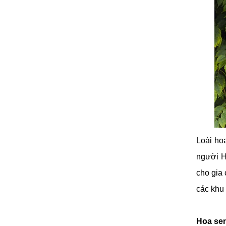
Loài ho
người H
cho gia
các khu
Hoa se