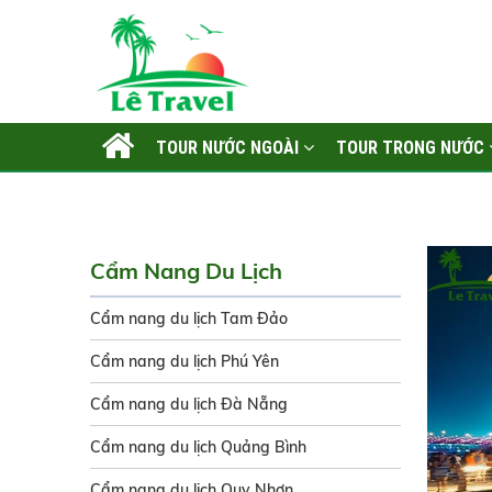
TOUR NƯỚC NGOÀI
TOUR TRONG NƯỚC
LIÊN HỆ
Cẩm Nang Du Lịch
Cẩm nang du lịch Tam Đảo
Cẩm nang du lịch Phú Yên
Cẩm nang du lịch Đà Nẵng
Cẩm nang du lịch Quảng Bình
Cẩm nang du lịch Quy Nhơn