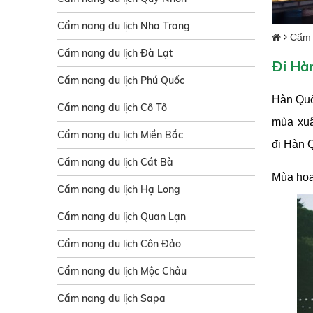
Cẩm nang du lịch Nha Trang
Cẩm 
Cẩm nang du lịch Đà Lạt
Đi Hà
Cẩm nang du lịch Phú Quốc
Hàn Quố
Cẩm nang du lịch Cô Tô
mùa xuâ
Cẩm nang du lịch Miền Bắc
đi Hàn 
Cẩm nang du lịch Cát Bà
Mùa ho
Cẩm nang du lịch Hạ Long
Cẩm nang du lịch Quan Lạn
Cẩm nang du lịch Côn Đảo
Cẩm nang du lịch Mộc Châu
Cẩm nang du lịch Sapa