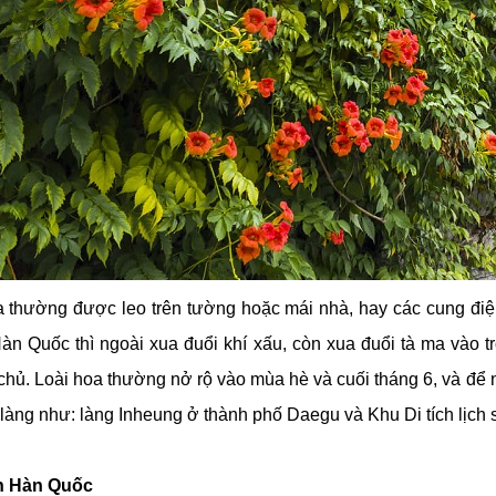
a thường được leo trên tường hoặc mái nhà, hay các cung điện
àn Quốc thì ngoài xua đuổi khí xấu, còn xua đuổi tà ma vào 
 chủ. Loài hoa thường nở rộ vào mùa hè và cuối tháng 6, và để
 làng như: làng Inheung ở thành phố Daegu và Khu Di tích lịc
n Hàn Quốc