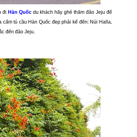
p đi
Hàn Quốc
du khách hãy ghé thăm đảo Jeju để
 cẩm tú cầu Hàn Quốc đẹp phải kể đến: Núi Halla,
ắc đến đảo Jeju.