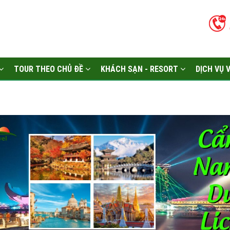
TOUR THEO CHỦ ĐỀ
KHÁCH SẠN - RESORT
DỊCH VỤ 