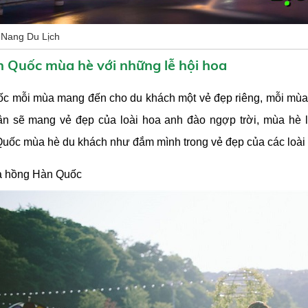
Nang Du Lịch
n Quốc mùa hè với những lễ hội hoa
c mỗi mùa mang đến cho du khách một vẻ đẹp riêng, mỗi mùa 
n sẽ mang vẻ đẹp của loài hoa anh đào ngợp trời, mùa hè 
Quốc mùa hè du khách như đắm mình trong vẻ đẹp của các loài
a hồng Hàn Quốc