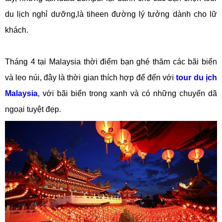
du lịch nghỉ dưỡng,là tiheen đường lý tưởng dành cho lữ
khách.
Tháng 4 tại Malaysia thời điểm bạn ghé thăm các bãi biển
và leo núi, đây là thời gian thích hợp để đến với
tour du ịch
Malaysia
, với bãi biển trong xanh và có những chuyến dã
ngoại tuyệt đẹp.