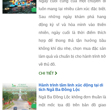
Ngày cuối cùng của một chuyến đi
luôn mang lại nhiều cảm xúc đặc biệt.
Sau những ngày khám phá hang
động kỳ vĩ và hòa mình vào thiên
nhiên, ngày cuối là thời điểm thích
hợp để thong thả tận hưởng bầu
không khí dịu nhẹ, chọn mua đặc sản
làm quà và chuẩn bị cho hành trình trở
về thủ đô.
CHI TIẾT
Hành trình tâm linh xúc động tại di
tích Ngã Ba Đồng Lộc
Ngã Ba Đồng Lộc không đơn thuần là
một mốc tọa độ trên bản đồ giao