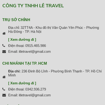
CÔNG TY TNHH LÊ TRAVEL
TRỤ SỞ CHÍNH
Địa chỉ: 32TT4A - Khu đô thị Văn Quán Yên Phúc - Phường
Hà Đông - TP. Hà Nội
[ Xem đường đi ]
Điện thoại: 0915.465.986
Email: itletravel@gmail.com
CHI NHÁNH TẠI TP. HCM
Địa chỉ:
236 Đinh Bộ Lĩnh - Phường Bình Thạnh - TP. Hồ Chí
Minh
[ Xem đường đi ]
Điện thoại: 0342.936.279
Email: itletravel@gmail.com