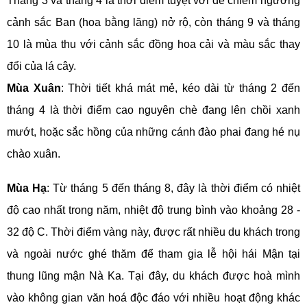
Tháng 3 và tháng 4 là thời điểm tuyệt vời để chiêm ngưỡng
cảnh sắc Ban (hoa bằng lăng) nở rộ, còn tháng 9 và tháng
10 là mùa thu với cảnh sắc đồng hoa cải và màu sắc thay
đổi của lá cây.
Mùa Xuân
: Thời tiết khá mát mẻ, kéo dài từ tháng 2 đến
tháng 4 là thời điểm cao nguyên chè đang lên chồi xanh
mướt, hoặc sắc hồng của những cánh đào phai đang hé nụ
chào xuân.
Mùa Hạ
: Từ tháng 5 đến tháng 8, đây là thời điểm có nhiệt
độ cao nhất trong năm, nhiệt độ trung bình vào khoảng 28 -
32 độ C. Thời điểm vàng này, được rất nhiều du khách trong
và ngoài nước ghé thăm để tham gia lễ hội hái Mận tại
thung lũng mận Nà Ka. Tại đây, du khách được hoà mình
vào không gian văn hoá độc đáo với nhiều hoạt động khác