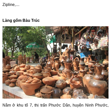
Zipline,…
Làng gốm Bàu Trúc
Nằm ở khu tổ 7, thị trấn Phước Dân, huyện Ninh Phước,