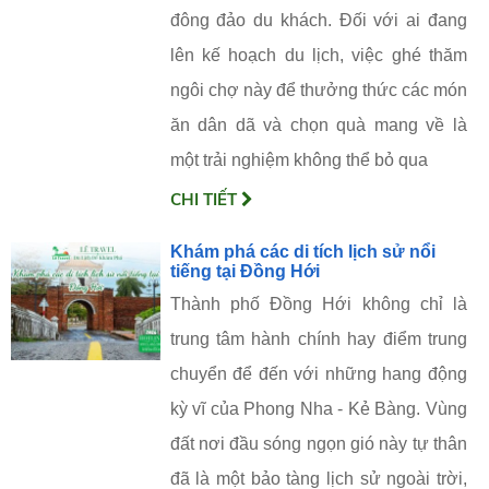
đông đảo du khách. Đối với ai đang
lên kế hoạch du lịch, việc ghé thăm
ngôi chợ này để thưởng thức các món
ăn dân dã và chọn quà mang về là
một trải nghiệm không thể bỏ qua
CHI TIẾT
Khám phá các di tích lịch sử nổi
tiếng tại Đồng Hới
Thành phố Đồng Hới không chỉ là
trung tâm hành chính hay điểm trung
chuyển để đến với những hang động
kỳ vĩ của Phong Nha - Kẻ Bàng. Vùng
đất nơi đầu sóng ngọn gió này tự thân
đã là một bảo tàng lịch sử ngoài trời,