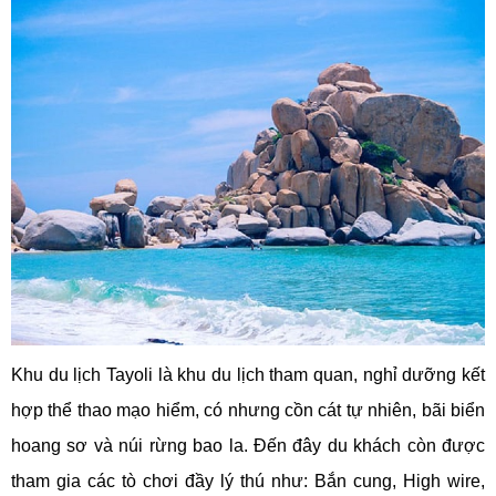
Khu du lịch Tayoli là khu du lịch tham quan, nghỉ dưỡng kết
hợp thể thao mạo hiểm, có nhưng cồn cát tự nhiên, bãi biển
hoang sơ và núi rừng bao la. Đến đây du khách còn được
tham gia các tò chơi đầy lý thú như: Bắn cung, High wire,