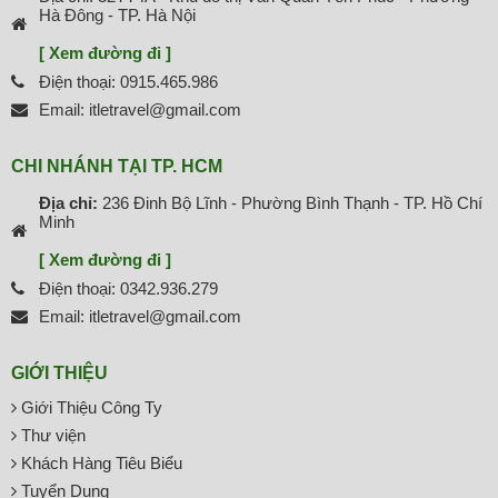
Hà Đông - TP. Hà Nội
[ Xem đường đi ]
Điện thoại: 0915.465.986
Email: itletravel@gmail.com
CHI NHÁNH TẠI TP. HCM
Địa chỉ:
236 Đinh Bộ Lĩnh - Phường Bình Thạnh - TP. Hồ Chí
Minh
[ Xem đường đi ]
Điện thoại: 0342.936.279
Email: itletravel@gmail.com
GIỚI THIỆU
Giới Thiệu Công Ty
Thư viện
Khách Hàng Tiêu Biểu
Tuyển Dụng