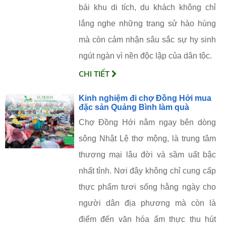
bái khu di tích, du khách không chỉ
lắng nghe những trang sử hào hùng
mà còn cảm nhận sâu sắc sự hy sinh
ngút ngàn vì nền độc lập của dân tộc.
CHI TIẾT
Kinh nghiệm đi chợ Đồng Hới mua
đặc sản Quảng Bình làm quà
Chợ Đồng Hới nằm ngay bên dòng
sông Nhật Lệ thơ mộng, là trung tâm
thương mại lâu đời và sầm uất bậc
nhất tỉnh. Nơi đây không chỉ cung cấp
thực phẩm tươi sống hằng ngày cho
người dân địa phương mà còn là
điểm đến văn hóa ẩm thực thu hút