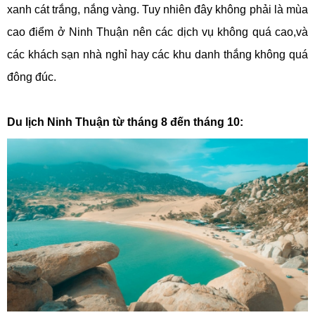
xanh cát trắng, nắng vàng. Tuy nhiên đây không phải là mùa
cao điểm ở Ninh Thuận nên các dịch vụ không quá cao,và
các khách sạn nhà nghỉ hay các khu danh thắng không quá
đông đúc.
Du lịch Ninh Thuận từ tháng 8 đến tháng 10: