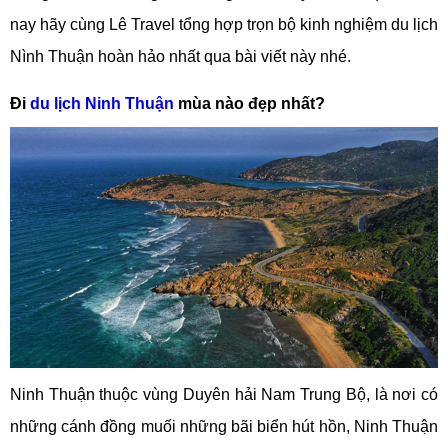
nay hãy cùng Lê Travel tổng hợp trọn bộ kinh nghiệm du lịch
Nình Thuận hoàn hảo nhất qua bài viết này nhé.
Đi
du lịch Ninh Thuận
mùa nào đẹp nhất?
Ninh Thuận thuộc vùng Duyên hải Nam Trung Bộ, là nơi có
những cánh đồng muối những bãi biển hút hồn, Ninh Thuận