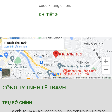
cuộc kháng chiến.
CHI TIẾT
CÔNG TY TNHH LÊ TRAVEL
TRỤ SỞ CHÍNH
Địa chỉ: 32TT4A - Khu đô thị Văn Quán Yên Phúc - Phường