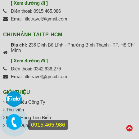
[ Xem đường đi ]
Điện thoại: 0915.465.986
Email: itletravel@gmail.com
CHI NHÁNH TẠI TP. HCM
Địa chỉ:
236 Đinh Bộ Lĩnh - Phường Bình Thạnh - TP. Hồ Chí
Minh
[ Xem đường đi ]
Điện thoại: 0342.936.279
Email: itletravel@gmail.com
GIỚI THIỆU
Giới Thiệu Công Ty
Thư viện
Khách Hàng Tiêu Biểu
0915.465.986
Tuyển Dụng