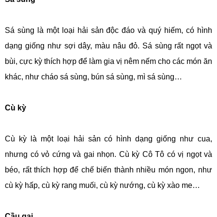
Sá sùng là một loại hải sản độc đáo và quý hiếm, có hình
dạng giống như sợi dây, màu nâu đỏ. Sá sùng rất ngọt và
bùi, cực kỳ thích hợp để làm gia vị nêm nếm cho các món ăn
khác, như cháo sá sùng, bún sá sùng, mì sá sùng…
Cù kỳ
Cù kỳ là một loại hải sản có hình dạng giống như cua,
nhưng có vỏ cứng và gai nhọn. Cù kỳ Cô Tô có vị ngọt và
béo, rất thích hợp để chế biến thành nhiều món ngon, như
cù kỳ hấp, cù kỳ rang muối, cù kỳ nướng, cù kỳ xào me…
Cầu gai