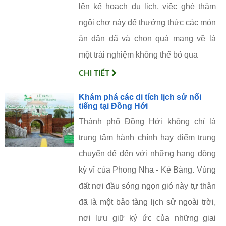
lên kế hoạch du lịch, việc ghé thăm
ngôi chợ này để thưởng thức các món
ăn dân dã và chọn quà mang về là
một trải nghiệm không thể bỏ qua
CHI TIẾT
Khám phá các di tích lịch sử nổi
tiếng tại Đồng Hới
Thành phố Đồng Hới không chỉ là
trung tâm hành chính hay điểm trung
chuyển để đến với những hang động
kỳ vĩ của Phong Nha - Kẻ Bàng. Vùng
đất nơi đầu sóng ngọn gió này tự thân
đã là một bảo tàng lịch sử ngoài trời,
nơi lưu giữ ký ức của những giai