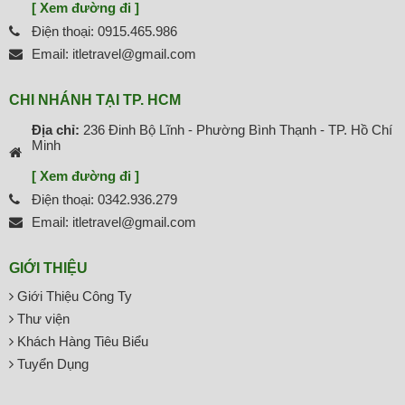
[ Xem đường đi ]
Điện thoại: 0915.465.986
Email: itletravel@gmail.com
CHI NHÁNH TẠI TP. HCM
Địa chỉ:
236 Đinh Bộ Lĩnh - Phường Bình Thạnh - TP. Hồ Chí
Minh
[ Xem đường đi ]
Điện thoại: 0342.936.279
Email: itletravel@gmail.com
GIỚI THIỆU
Giới Thiệu Công Ty
Thư viện
Khách Hàng Tiêu Biểu
Tuyển Dụng