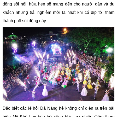
động sôi nổi, hứa hẹn sẽ mang đến cho người dân và du
khách những trải nghiệm mới lạ nhất khi có dịp tới thăm
thành phố sôi động này.
Đặc biệt các lễ hội Đà Nẵng hè không chỉ diễn ra trên bãi
biển Mỹ Khê hay bên bờ sông Hàn mà nhiều điểm tham