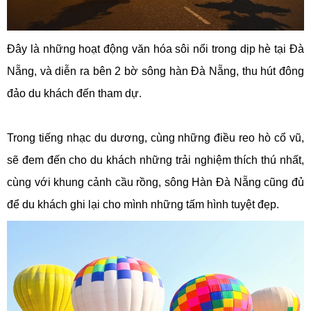
Đây là những hoạt động văn hóa sôi nổi trong dịp hè tại Đà
Nẵng, và diễn ra bên 2 bờ sông hàn Đà Nẵng, thu hút đông
đảo du khách đến tham dự.
Trong tiếng nhạc du dương, cùng những điều reo hò cổ vũ,
sẽ đem đến cho du khách những trải nghiệm thích thú nhất,
cùng với khung cảnh cầu rồng, sông Hàn Đà Nẵng cũng đủ
để du khách ghi lại cho mình những tấm hình tuyệt đẹp.