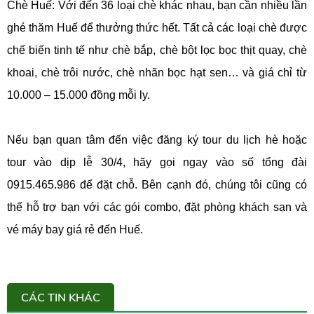
Chè Huế: Với đến 36 loại chè khác nhau, bạn cần nhiều lần
ghé thăm Huế để thưởng thức hết. Tất cả các loại chè được
chế biến tinh tế như chè bắp, chè bột lọc bọc thịt quay, chè
khoai, chè trôi nước, chè nhãn bọc hạt sen… và giá chỉ từ
10.000 – 15.000 đồng mỗi ly.
Nếu bạn quan tâm đến việc đăng ký tour du lịch hè hoặc
tour vào dịp lễ 30/4, hãy gọi ngay vào số tổng đài
0915.465.986 để đặt chỗ. Bên cạnh đó, chúng tôi cũng có
thể hỗ trợ bạn với các gói combo, đặt phòng khách sạn và
vé máy bay giá rẻ đến Huế.
CÁC TIN KHÁC