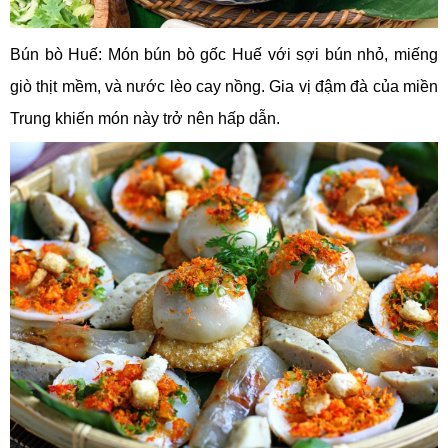
Bún bò Huế: Món bún bò gốc Huế với sợi bún nhỏ, miếng
giò thịt mềm, và nước lèo cay nồng. Gia vị đậm đà của miền
Trung khiến món này trở nên hấp dẫn.