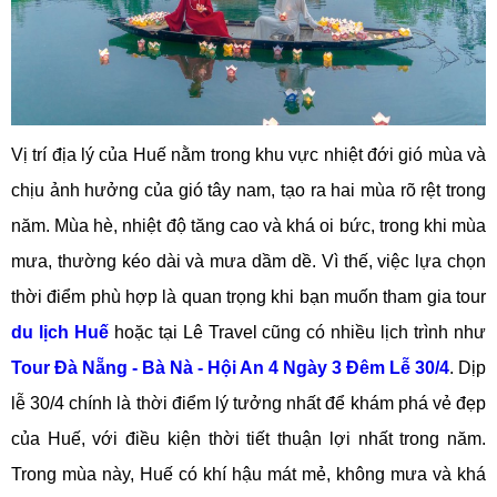
Vị trí địa lý của Huế nằm trong khu vực nhiệt đới gió mùa và
chịu ảnh hưởng của gió tây nam, tạo ra hai mùa rõ rệt trong
năm. Mùa hè, nhiệt độ tăng cao và khá oi bức, trong khi mùa
mưa, thường kéo dài và mưa dầm dề. Vì thế, việc lựa chọn
thời điểm phù hợp là quan trọng khi bạn muốn tham gia tour
du lịch Huế
hoặc tại Lê Travel cũng có nhiều lịch trình như
Tour Đà Nẵng - Bà Nà - Hội An 4 Ngày 3 Đêm Lễ 30/4
. Dịp
lễ 30/4 chính là thời điểm lý tưởng nhất để khám phá vẻ đẹp
của Huế, với điều kiện thời tiết thuận lợi nhất trong năm.
Trong mùa này, Huế có khí hậu mát mẻ, không mưa và khá