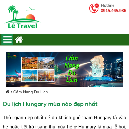
Hotline
0915.465.986
Cẩm Nang Du Lịch
Du lịch Hungary mùa nào đẹp nhất
Thời gian đẹp nhất để du khách ghé thăm Hungary là vào
hè hoặc tiết trời sang thu,mùa hè ở Hungary là mùa lễ hội,