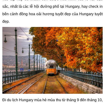
sắc, nhất là các lễ hội đường phố tại Hungary, hay check in
bên cánh đồng hoa oải hương tuyệt đẹp của Hungary tuyệt
đẹp.
Đi du lịch Hungary mùa hè mùa thu từ tháng 9 đến tháng 10,