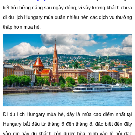
tiết trời hửng nắng sau ngày đông, vì vậy lượng khách chưa
đi du lịch Hungary mùa xuân nhiều nên các dịch vụ thường
thấp hơn mùa hè.
Đi du lịch Hungary mùa hè, đây là mùa cao điểm nhất tại
Hungary bắt đầu từ tháng 6 đến tháng 8, đặc biệt đến đây
vào dịp này du khách còn được hòa minh vào lễ hội đặc