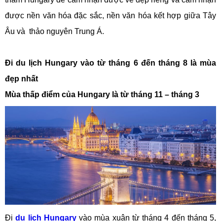
được nền văn hóa đặc sắc, nền văn hóa kết hợp giữa Tây
Âu và thảo nguyên Trung Á.
Đi du lịch Hungary vào từ tháng 6 đến tháng 8 là mùa
đẹp nhất
Mùa thấp điểm của Hungary là từ tháng 11 – tháng 3
Đi
du lịch Hungary
vào mùa xuân từ tháng 4 đến tháng 5,