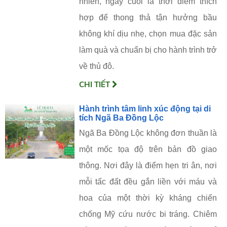
nhiên, ngày cuối là thời điểm thích
hợp để thong thả tận hưởng bầu
không khí dịu nhẹ, chọn mua đặc sản
làm quà và chuẩn bị cho hành trình trở
về thủ đô.
CHI TIẾT
Hành trình tâm linh xúc động tại di
tích Ngã Ba Đồng Lộc
Ngã Ba Đồng Lộc không đơn thuần là
một mốc tọa độ trên bản đồ giao
thông. Nơi đây là điểm hẹn tri ân, nơi
mỗi tấc đất đều gắn liền với máu và
hoa của một thời kỳ kháng chiến
chống Mỹ cứu nước bi tráng. Chiêm