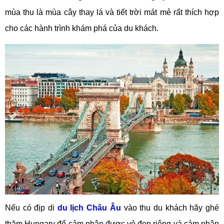
mùa thu là mùa cây thay lá và tiết trời mát mẻ rất thích hợp
cho các hành trình khám phá của du khách.
Nếu có địp di
du lịch Châu Âu
vào thu du khách hãy ghé
thăm Hungary để cảm nhận được vẻ đẹp riêng và cảm nhận