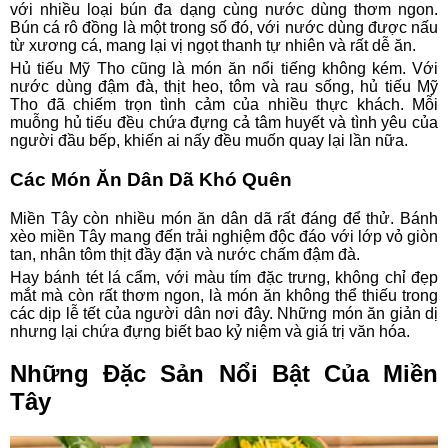
với nhiều loại bún đa dạng cùng nước dùng thơm ngon.
Bún cá rô đồng là một trong số đó, với nước dùng được nấu
từ xương cá, mang lại vị ngọt thanh tự nhiên và rất dễ ăn.
Hủ tiếu Mỹ Tho cũng là món ăn nổi tiếng không kém. Với
nước dùng đậm đà, thịt heo, tôm và rau sống, hủ tiếu Mỹ
Tho đã chiếm trọn tình cảm của nhiều thực khách. Mỗi
muỗng hủ tiếu đều chứa đựng cả tâm huyết và tình yêu của
người đầu bếp, khiến ai nấy đều muốn quay lại lần nữa.
Các Món Ăn Dân Dã Khó Quên
Miền Tây còn nhiều món ăn dân dã rất đáng để thử. Bánh
xèo miền Tây mang đến trải nghiệm độc đáo với lớp vỏ giòn
tan, nhân tôm thịt đầy đặn và nước chấm đậm đà.
Hay bánh tét lá cẩm, với màu tím đặc trưng, không chỉ đẹp
mắt mà còn rất thơm ngon, là món ăn không thể thiếu trong
các dịp lễ tết của người dân nơi đây. Những món ăn giản dị
nhưng lại chứa đựng biết bao kỷ niệm và giá trị văn hóa.
Những Đặc Sản Nổi Bật Của Miền
Tây