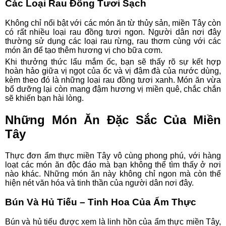
Các Loại Rau Đồng Tươi Sạch
Không chỉ nổi bật với các món ăn từ thủy sản, miền Tây còn
có rất nhiều loại rau đồng tươi ngon. Người dân nơi đây
thường sử dụng các loại rau rừng, rau thơm cùng với các
món ăn để tạo thêm hương vị cho bữa cơm.
Khi thưởng thức lẩu mắm ốc, bạn sẽ thấy rõ sự kết hợp
hoàn hảo giữa vị ngọt của ốc và vị đậm đà của nước dùng,
kèm theo đó là những loại rau đồng tươi xanh. Món ăn vừa
bổ dưỡng lại còn mang đậm hương vị miền quê, chắc chắn
sẽ khiến bạn hài lòng.
Những Món Ăn Đặc Sắc Của Miền
Tây
Thực đơn ẩm thực miền Tây vô cùng phong phú, với hàng
loạt các món ăn độc đáo mà bạn không thể tìm thấy ở nơi
nào khác. Những món ăn này không chỉ ngon mà còn thể
hiện nét văn hóa và tinh thần của người dân nơi đây.
Bún Và Hủ Tiếu – Tinh Hoa Của Ẩm Thực
Bún và hủ tiếu được xem là linh hồn của ẩm thực miền Tây,