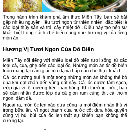
Trong hành trình khám phá ẩm thực Miền Tây, bạn sẽ bắt
gặp nhiều nguyên liệu tươi ngon từ thiên nhiên, đặc biệt là
các loại thủy sản và trái cây nhiệt đới. Điều này tạo nên sự
khác biệt trong cách chế biến cũng như hương vị của từng
món ăn.
Hương Vị Tươi Ngon Của Đồ Biển
Miền Tây nổi tiếng với nhiều loại đồ biển tươi sống, từ các
loại cá, cua, ghẹ đến các loại ốc. Những món ăn từ đồ biển
luôn mang lại cảm giác mới lạ và hấp dẫn cho thực khách.
Cá lóc nướng trui là một trong những món ăn không thể bỏ
qua khi đặt chân đến vùng đất này. Cá lóc được làm sạch,
ướp gia vị rồi nướng trên than hồng. Khi thưởng thức, bạn
sẽ cảm nhận được lớp da cá giòn rụm cùng thịt cá thơm
ngon, đậm đà.
Ngoài ra, món ốc len xào dừa cũng là một điểm nhấn thú vị
trong bữa ăn. Vị ngọt thanh của nước cốt dừa hòa quyện
cùng vị bùi bùi của ốc len thật sự khiến bạn không thể
cưỡng lại.