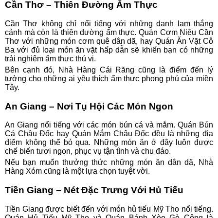
Cần Thơ – Thiên Đường Ẩm Thực
Cần Thơ không chỉ nổi tiếng với những danh lam thắng
cảnh mà còn là thiên đường ẩm thực. Quán Cơm Niêu Cần
Thơ với những món cơm quê dân dã, hay Quán Ăn Vặt Cô
Ba với đủ loại món ăn vặt hấp dẫn sẽ khiến bạn có những
trải nghiệm ẩm thực thú vị.
Bên cạnh đó, Nhà Hàng Cái Răng cũng là điểm đến lý
tưởng cho những ai yêu thích ẩm thực phong phú của miền
Tây.
An Giang – Nơi Tụ Hội Các Món Ngon
An Giang nổi tiếng với các món bún cá và mắm. Quán Bún
Cá Châu Đốc hay Quán Mắm Châu Đốc đều là những địa
điểm không thể bỏ qua. Những món ăn ở đây luôn được
chế biến tươi ngon, phục vụ tận tình và chu đáo.
Nếu bạn muốn thưởng thức những món ăn dân dã, Nhà
Hàng Xóm cũng là một lựa chọn tuyệt vời.
Tiền Giang – Nét Đặc Trưng Với Hủ Tiếu
Tiền Giang được biết đến với món hủ tiếu Mỹ Tho nổi tiếng.
Quán Hủ Tiếu Mỹ Tho và Quán Bánh Xèo Gò Công là