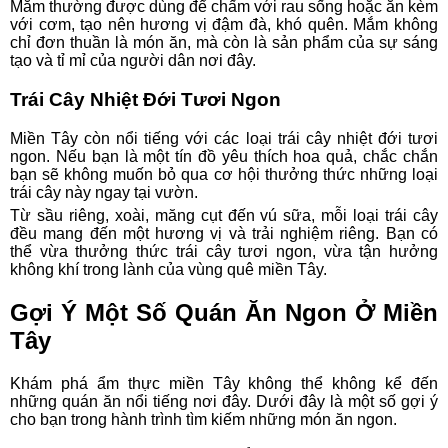
Mắm thường được dùng để chấm với rau sống hoặc ăn kèm
với cơm, tạo nên hương vị đậm đà, khó quên. Mắm không
chỉ đơn thuần là món ăn, mà còn là sản phẩm của sự sáng
tạo và tỉ mỉ của người dân nơi đây.
Trái Cây Nhiệt Đới Tươi Ngon
Miền Tây còn nổi tiếng với các loại trái cây nhiệt đới tươi
ngon. Nếu bạn là một tín đồ yêu thích hoa quả, chắc chắn
bạn sẽ không muốn bỏ qua cơ hội thưởng thức những loại
trái cây này ngay tại vườn.
Từ sầu riêng, xoài, măng cụt đến vú sữa, mỗi loại trái cây
đều mang đến một hương vị và trải nghiệm riêng. Bạn có
thể vừa thưởng thức trái cây tươi ngon, vừa tận hưởng
không khí trong lành của vùng quê miền Tây.
Gợi Ý Một Số Quán Ăn Ngon Ở Miền
Tây
Khám phá ẩm thực miền Tây không thể không kể đến
những quán ăn nổi tiếng nơi đây. Dưới đây là một số gợi ý
cho bạn trong hành trình tìm kiếm những món ăn ngon.