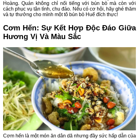
Hoàng. Quán không chỉ nổi tiếng với bún bò mà còn với
cách phục vụ tận tình, chu đáo. Nếu có cơ hội, hãy ghé thăm
và tự thưởng cho mình một tô bún bò Huế đích thực!
Cơm Hến: Sự Kết Hợp Độc Đáo Giữa
Hương Vị Và Màu Sắc
Cơm hến là một món ăn dân dã nhưng đầy sức hấp dẫn của