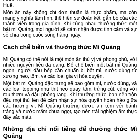
Huế.
Món ăn này không chỉ đơn thuần là thực phẩm, mà còn
mang ý nghĩa tâm linh, thể hiện sự đoàn kết, gắn bó của các
thành viên trong gia đình. Khi cùng nhau thưởng thức một
bát mì Quảng, mọi người sẽ cảm nhận được tình cảm và sự
sẻ chia trong cuộc sống hàng ngày.
Cách chế biến và thưởng thức Mì Quảng
Mì Quảng có thể nói là một món ăn thú vị và phong phú, với
nhiều nguyên liệu đa dạng. Để chế biến một bát mì Quảng
ngon, người đầu bếp cần chuẩn bị bột mì, nước dùng từ
xương heo, tôm, và các loại gia vị hòa quyện.
Một bát mì Quảng đặc trưng sẽ bao gồm mì, nước dùng, và
các loại topping như thịt heo quay, tôm, trứng cút, cùng với
rau thơm và đậu phộng rang. Khi thưởng thức, bạn nên trộn
đều mọi thứ lên để cảm nhận sự hòa quyện hoàn hảo giữa
các hương vị. Mì Quảng thường được ăn kèm với bánh
tráng và nước mắm chua ngọt, tạo nên trải nghiệm ẩm thực
đầy sắc màu.
Những địa chỉ nổi tiếng để thưởng thức Mì
Quảng