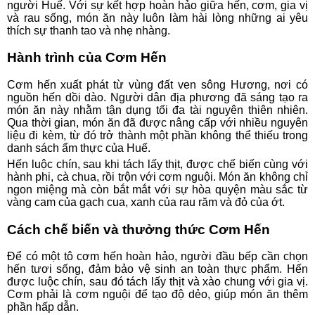
người Huế. Với sự kết hợp hoàn hảo giữa hến, cơm, gia vị
và rau sống, món ăn này luôn làm hài lòng những ai yêu
thích sự thanh tao và nhẹ nhàng.
Hành trình của Cơm Hến
Cơm hến xuất phát từ vùng đất ven sông Hương, nơi có
nguồn hến dồi dào. Người dân địa phương đã sáng tạo ra
món ăn này nhằm tận dụng tối đa tài nguyên thiên nhiên.
Qua thời gian, món ăn đã được nâng cấp với nhiều nguyên
liệu đi kèm, từ đó trở thành một phần không thể thiếu trong
danh sách ẩm thực của Huế.
Hến luộc chín, sau khi tách lấy thịt, được chế biến cùng với
hành phi, cà chua, rồi trộn với cơm nguội. Món ăn không chỉ
ngon miệng mà còn bắt mắt với sự hòa quyện màu sắc từ
vàng cam của gạch cua, xanh của rau răm và đỏ của ớt.
Cách chế biến và thưởng thức Cơm Hến
Để có một tô cơm hến hoàn hảo, người đầu bếp cần chọn
hến tươi sống, đảm bảo vệ sinh an toàn thực phẩm. Hến
được luộc chín, sau đó tách lấy thịt và xào chung với gia vị.
Cơm phải là cơm nguội để tạo độ dẻo, giúp món ăn thêm
phần hấp dẫn.