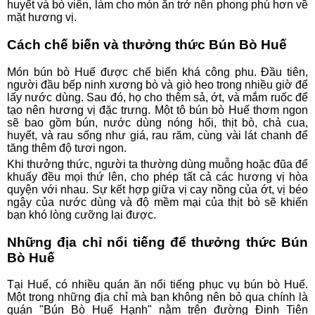
huyết và bò viên, làm cho món ăn trở nên phong phú hơn về
mặt hương vị.
Cách chế biến và thưởng thức Bún Bò Huế
Món bún bò Huế được chế biến khá công phu. Đầu tiên,
người đầu bếp ninh xương bò và giò heo trong nhiều giờ để
lấy nước dùng. Sau đó, họ cho thêm sả, ớt, và mắm ruốc để
tạo nên hương vị đặc trưng. Một tô bún bò Huế thơm ngon
sẽ bao gồm bún, nước dùng nóng hổi, thịt bò, chả cua,
huyết, và rau sống như giá, rau răm, cùng vài lát chanh để
tăng thêm độ tươi ngon.
Khi thưởng thức, người ta thường dùng muỗng hoặc đũa để
khuấy đều mọi thứ lên, cho phép tất cả các hương vị hòa
quyện với nhau. Sự kết hợp giữa vị cay nồng của ớt, vị béo
ngậy của nước dùng và độ mềm mại của thịt bò sẽ khiến
bạn khó lòng cưỡng lại được.
Những địa chỉ nổi tiếng để thưởng thức Bún
Bò Huế
Tại Huế, có nhiều quán ăn nổi tiếng phục vụ bún bò Huế.
Một trong những địa chỉ mà bạn không nên bỏ qua chính là
quán "Bún Bò Huế Hạnh" nằm trên đường Đinh Tiên