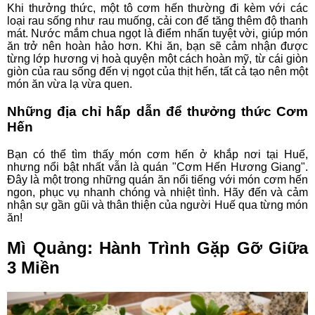
Khi thưởng thức, một tô cơm hến thường đi kèm với các
loại rau sống như rau muống, cải con để tăng thêm độ thanh
mát. Nước mắm chua ngọt là điểm nhấn tuyệt vời, giúp món
ăn trở nên hoàn hảo hơn. Khi ăn, bạn sẽ cảm nhận được
từng lớp hương vị hoà quyện một cách hoàn mỹ, từ cái giòn
giòn của rau sống đến vị ngọt của thịt hến, tất cả tạo nên một
món ăn vừa lạ vừa quen.
Những địa chỉ hấp dẫn để thưởng thức Cơm
Hến
Bạn có thể tìm thấy món cơm hến ở khắp nơi tại Huế,
nhưng nổi bật nhất vẫn là quán "Cơm Hến Hương Giang".
Đây là một trong những quán ăn nổi tiếng với món cơm hến
ngon, phục vụ nhanh chóng và nhiệt tình. Hãy đến và cảm
nhận sự gần gũi và thân thiện của người Huế qua từng món
ăn!
Mì Quảng: Hành Trình Gặp Gỡ Giữa
3 Miền