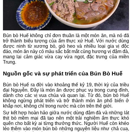
Bún bò Huế không chỉ đơn thuần là một món ăn, mà nó đã
trở thành biểu tượng của ẩm thực xứ Huế. Với nước dùng
được ninh từ xương bò, giò heo và nhiều loại gia vị độc
đáo, món ăn này có màu sắc bắt mắt cùng hương vị đậm đà,
mang lại cảm giác vừa cay vừa ngọt, đặc trưng của miền
Trung.
Nguồn gốc và sự phát triển của Bún Bò Huế
Bún bò Huế ra đời vào khoảng thế kỷ 19, thời kỳ của triều
đại Nguyễn. Đây là món ăn được phục vụ trong cung đình,
dành cho các vị vua chúa và quan lại. Từ đó, bún bò Huế
không ngừng phát triển và trở thành món ăn phổ biến ở
khắp nơi, không chỉ trong nước mà còn trên thế giới.
Sự kết hợp hoàn hảo giữa nước dùng đậm đà và những lát
thịt bò mềm mại đã tạo nên một trải nghiệm ẩm thực khó
quên cho bất kỳ ai từng thưởng thức. Người Huế còn khéo
léo thêm vào món bún bò những nguyên liệu như chả cua,