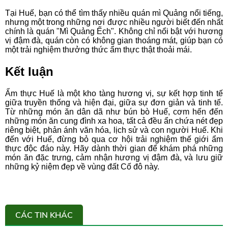
Tại Huế, bạn có thể tìm thấy nhiều quán mì Quảng nổi tiếng,
nhưng một trong những nơi được nhiều người biết đến nhất
chính là quán "Mì Quảng Ếch". Không chỉ nổi bật với hương
vị đậm đà, quán còn có không gian thoáng mát, giúp bạn có
một trải nghiệm thưởng thức ẩm thực thật thoải mái.
Kết luận
Ẩm thực Huế là một kho tàng hương vị, sự kết hợp tinh tế
giữa truyền thống và hiện đại, giữa sự đơn giản và tinh tế.
Từ những món ăn dân dã như bún bò Huế, cơm hến đến
những món ăn cung đình xa hoa, tất cả đều ẩn chứa nét đẹp
riêng biệt, phản ánh văn hóa, lịch sử và con người Huế. Khi
đến với Huế, đừng bỏ qua cơ hội trải nghiệm thế giới ẩm
thực độc đáo này. Hãy dành thời gian để khám phá những
món ăn đặc trưng, cảm nhận hương vị đậm đà, và lưu giữ
những kỷ niệm đẹp về vùng đất Cố đô này.
CÁC TIN KHÁC