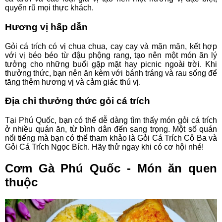
quyến rũ mọi thực khách.
Hương vị hấp dẫn
Gỏi cá trích có vị chua chua, cay cay và mặn mặn, kết hợp
với vị béo béo từ đậu phộng rang, tạo nên một món ăn lý
tưởng cho những buổi gặp mặt hay picnic ngoài trời. Khi
thưởng thức, bạn nên ăn kèm với bánh tráng và rau sống để
tăng thêm hương vị và cảm giác thú vị.
Địa chỉ thưởng thức gỏi cá trích
Tại Phú Quốc, bạn có thể dễ dàng tìm thấy món gỏi cá trích
ở nhiều quán ăn, từ bình dân đến sang trọng. Một số quán
nổi tiếng mà bạn có thể tham khảo là Gỏi Cá Trích Cô Ba và
Gỏi Cá Trích Ngọc Bích. Hãy thử ngay khi có cơ hội nhé!
Cơm Gà Phú Quốc - Món ăn quen
thuộc