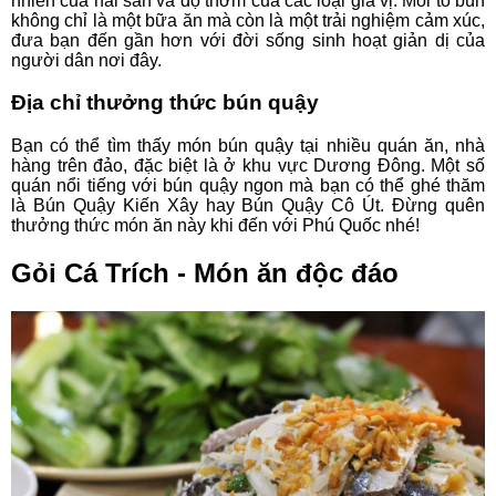
nhiên của hải sản và độ thơm của các loại gia vị. Mỗi tô bún
không chỉ là một bữa ăn mà còn là một trải nghiệm cảm xúc,
đưa bạn đến gần hơn với đời sống sinh hoạt giản dị của
người dân nơi đây.
Địa chỉ thưởng thức bún quậy
Bạn có thể tìm thấy món bún quậy tại nhiều quán ăn, nhà
hàng trên đảo, đặc biệt là ở khu vực Dương Đông. Một số
quán nổi tiếng với bún quậy ngon mà bạn có thể ghé thăm
là Bún Quậy Kiến Xây hay Bún Quậy Cô Út. Đừng quên
thưởng thức món ăn này khi đến với Phú Quốc nhé!
Gỏi Cá Trích - Món ăn độc đáo