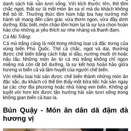
danh sách hải sản tươi sống. Với kích thước lớn, thịt tôm
chắc ngọt, thật sự là một món ăn xa xỉ mà du khách không
thể bỏ lỡ. Thưởng thức tôm hùm hấp bia hay nướng mỡ
hành sẽ mang đến cảm giác vừa thơm ngon, vừa đầy dinh
dưỡng. Đặc biệt, món cháo tôm hùm lại là sự lựa chọn hoàn
hảo cho những ai yêu thích sự nhẹ nhàng và thanh đạm.
Cá Mú Trắng:
Cá mú trắng cũng là một trong những loại cá đặc trưng của
vùng biển Phú Quốc. Thịt cá chắc, ngọt và dai, thường
được chế biến bằng cách hấp xì dầu, nướng muối ớt hoặc
nấu lẩu. Những món ăn từ cá mú trắng không chỉ ngon
miệng mà còn rất bổ dưỡng, là sự kết hợp hoàn hảo giữa
hương vị biển cả và tâm huyết của người chế biến.
Với nhiều loại hải sản được chế biến thành những món ăn
đặc sắc, du khách có thể tìm thấy một bữa tiệc hải sản ngay
tại các chợ địa phương hoặc nhà hàng ven biển. Không gì
tuyệt vời hơn khi được tận hưởng hải sản tươi sống trong
không gian biển cả bao la.
Bún Quậy - Món ăn dân dã đậm đà
hương vị