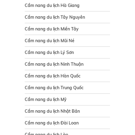
Cẩm nang du lịch Hà Giang
Cẩm nang du lịch Tây Nguyên
Cẩm nang du lịch Miền Tây
Cẩm nang du lịch Mũi Né
Cẩm nang du lịch Lý Sơn
Cẩm nang du lịch Ninh Thuận
Cẩm nang du lịch Hàn Quốc
Cẩm nang du lịch Trung Quốc
Cẩm nang du lịch Mỹ
Cẩm nang du lịch Nhật Bản
Cẩm nang du lịch Đài Loan
Cẩm nang du lịch Lào