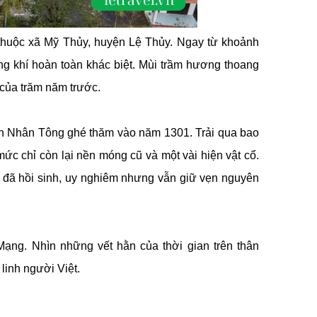
thuộc xã Mỹ Thủy, huyện Lệ Thủy. Ngay từ khoảnh
 khí hoàn toàn khác biệt. Mùi trầm hương thoang
 của trăm năm trước.
ần Nhân Tông ghé thăm vào năm 1301. Trải qua bao
mức chỉ còn lại nền móng cũ và một vài hiện vật cổ.
đã hồi sinh, uy nghiêm nhưng vẫn giữ vẹn nguyên
Mạng. Nhìn những vết hằn của thời gian trên thân
linh người Việt.