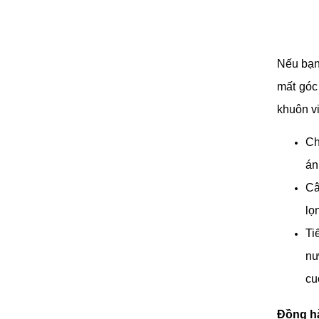
Nếu bạn
mất góc
khuôn vi
Ch
án
Câ
lọ
Ti
nư
cu
Đồng hà