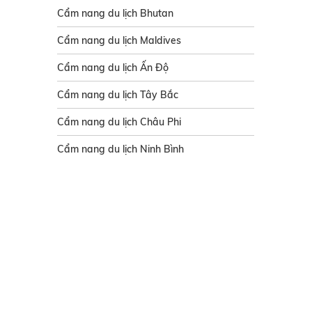
Cẩm nang du lịch Bhutan
Cẩm nang du lịch Maldives
Cẩm nang du lịch Ấn Độ
Cẩm nang du lịch Tây Bắc
Cẩm nang du lịch Châu Phi
Cẩm nang du lịch Ninh Bình