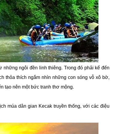
 những ngôi đền linh thiêng. Trong đó phải kể đến
ách thỏa thích ngắm nhìn những con sóng vỗ xô bờ,
ển tạo nên một bức tranh thơ mộng.
ch múa dân gian Kecak truyền thống, với các điệu