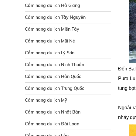
Cẩm nang du lịch Hà Giang
Cẩm nang du lịch Tây Nguyên
Cẩm nang du lịch Miền Tây
Cẩm nang du lịch Mũi Né
Cẩm nang du lịch Lý Sơn
Cẩm nang du lịch Ninh Thuận
Đến Bal
Cẩm nang du lịch Hàn Quốc
Pura Lu
Cẩm nang du lịch Trung Quốc
tung bọt
Cẩm nang du lịch Mỹ
Ngoài r
Cẩm nang du lịch Nhật Bản
nhảy dự
Cẩm nang du lịch Đài Loan
Cẩm nang du lịch Lào