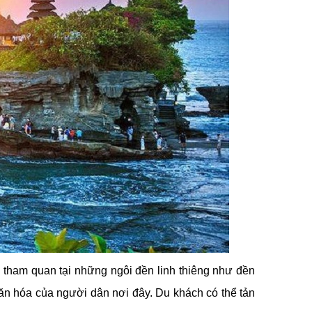
tham quan tại những ngôi đền linh thiêng như đền
văn hóa của người dân nơi đây. Du khách có thể tản