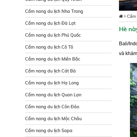
Cẩm nang du lịch Nha Trang
Cẩm 
Cẩm nang du lịch Đà Lạt
Hè này
Cẩm nang du lịch Phú Quốc
Bali/In
Cẩm nang du lịch Cô Tô
và khám 
Cẩm nang du lịch Miền Bắc
Cẩm nang du lịch Cát Bà
Cẩm nang du lịch Hạ Long
Cẩm nang du lịch Quan Lạn
Cẩm nang du lịch Côn Đảo
Cẩm nang du lịch Mộc Châu
Cẩm nang du lịch Sapa