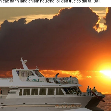
ên các hành lang chiêm ngưỡng lối kiến trúc cổ đại tại Bali.