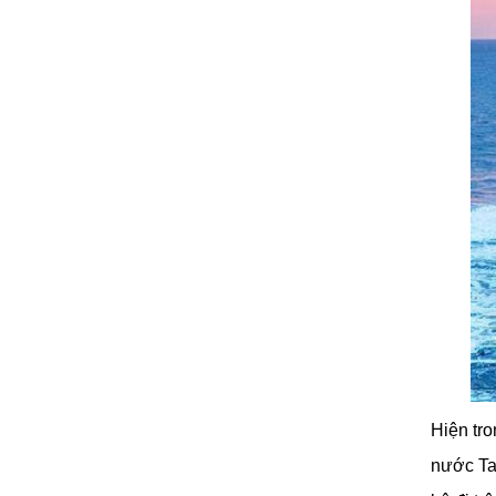
Hiện tr
nước Tan