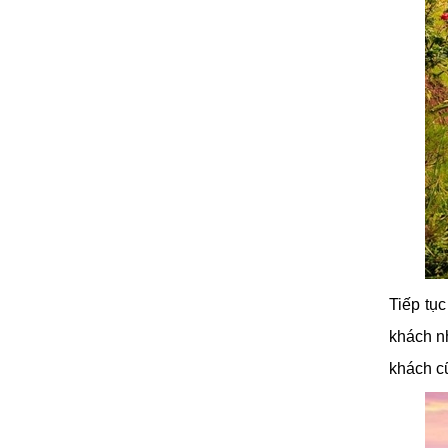
Tiếp tụ
khách n
khách cũ