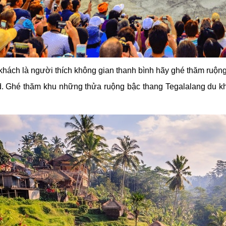
hách là người thích không gian thanh bình hãy ghé thăm ruộng 
. Ghé thăm khu những thửa ruộng bậc thang Tegalalang du 