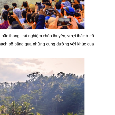
bậc thang, trải nghiệm chèo thuyền, vượt thác ở cố
khách sẽ băng qua những cung đường với khúc cua