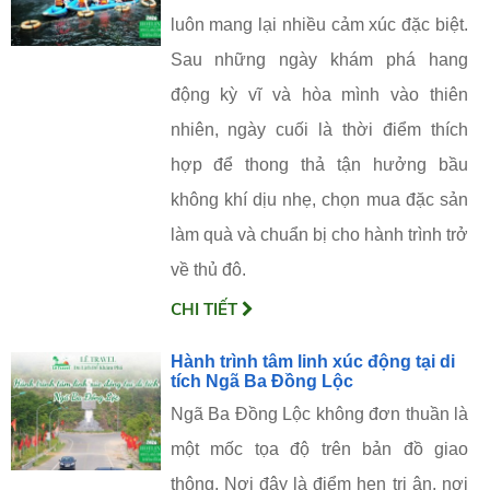
luôn mang lại nhiều cảm xúc đặc biệt.
Sau những ngày khám phá hang
động kỳ vĩ và hòa mình vào thiên
nhiên, ngày cuối là thời điểm thích
hợp để thong thả tận hưởng bầu
không khí dịu nhẹ, chọn mua đặc sản
làm quà và chuẩn bị cho hành trình trở
về thủ đô.
CHI TIẾT
Hành trình tâm linh xúc động tại di
tích Ngã Ba Đồng Lộc
Ngã Ba Đồng Lộc không đơn thuần là
một mốc tọa độ trên bản đồ giao
thông. Nơi đây là điểm hẹn tri ân, nơi