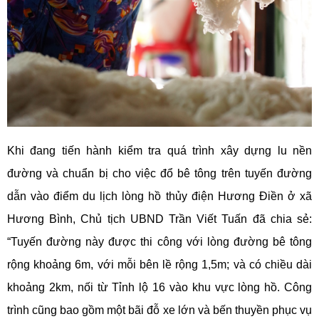
Khi đang tiến hành kiểm tra quá trình xây dựng lu nền
đường và chuẩn bị cho việc đổ bê tông trên tuyến đường
dẫn vào điểm du lịch lòng hồ thủy điện Hương Điền ở xã
Hương Bình, Chủ tịch UBND Trần Viết Tuấn đã chia sẻ:
“Tuyến đường này được thi công với lòng đường bê tông
rộng khoảng 6m, với mỗi bên lề rộng 1,5m; và có chiều dài
khoảng 2km, nối từ Tỉnh lộ 16 vào khu vực lòng hồ. Công
trình cũng bao gồm một bãi đỗ xe lớn và bến thuyền phục vụ