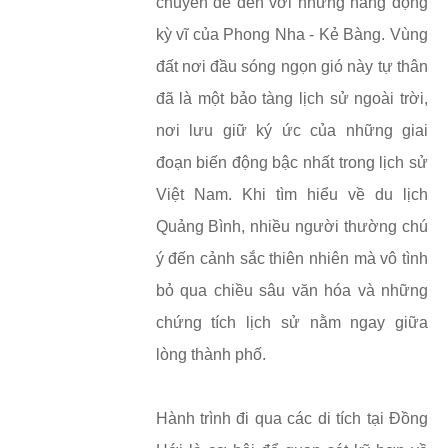
chuyển để đến với những hang động
kỳ vĩ của Phong Nha - Kẻ Bàng. Vùng
đất nơi đầu sóng ngọn gió này tự thân
đã là một bảo tàng lịch sử ngoài trời,
nơi lưu giữ ký ức của những giai
đoạn biến động bậc nhất trong lịch sử
Việt Nam. Khi tìm hiểu về du lịch
Quảng Bình, nhiều người thường chú
ý đến cảnh sắc thiên nhiên mà vô tình
bỏ qua chiều sâu văn hóa và những
chứng tích lịch sử nằm ngay giữa
lòng thành phố.
Hành trình đi qua các di tích tại Đồng