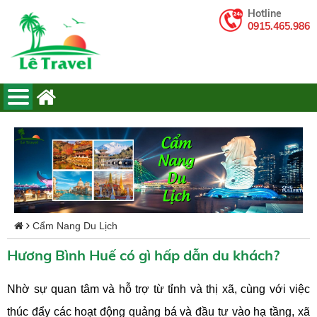
Hotline
0915.465.986
Cẩm Nang Du Lịch
Hương Bình Huế có gì hấp dẫn du khách?
Nhờ sự quan tâm và hỗ trợ từ tỉnh và thị xã, cùng với việc
thúc đẩy các hoạt động quảng bá và đầu tư vào hạ tầng, xã