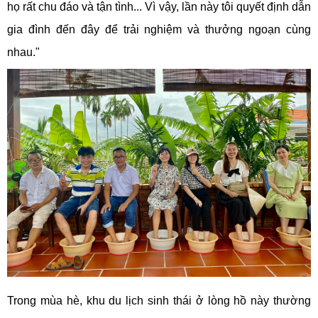
họ rất chu đáo và tận tình... Vì vậy, lần này tôi quyết định dẫn
gia đình đến đây để trải nghiệm và thưởng ngoạn cùng
nhau."
Trong mùa hè, khu du lịch sinh thái ở lòng hồ này thường