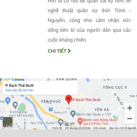
Hới là cơ hội để quan sát kỹ hơn về
nghệ thuật quân sự thời Trịnh -
Nguyễn, cũng như cảm nhận sức
sống bền bỉ của người dân qua các
cuộc kháng chiến.
CHI TIẾT