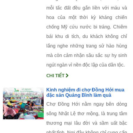
mỗi tấc đất đều gắn liền với máu và
hoa của một thời kỳ kháng chiến
chống Mỹ cứu nước bi tráng. Chiêm
bái khu di tích, du khách không chỉ
lắng nghe những trang sử hào hùng
mà còn cảm nhận sâu sắc sự hy sinh
ngút ngàn vì nền độc lập của dân tộc.
CHI TIẾT
Kinh nghiệm đi chợ Đồng Hới mua
đặc sản Quảng Bình làm quà
Chợ Đồng Hới nằm ngay bên dòng
sông Nhật Lệ thơ mộng, là trung tâm
thương mại lâu đời và sầm uất bậc
nhất tỉnh. Nơi đây không chỉ cung cấp