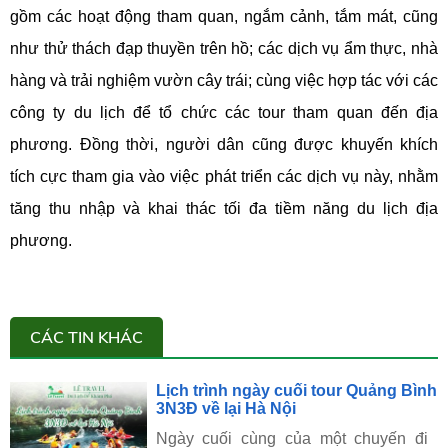
gồm các hoạt động tham quan, ngắm cảnh, tắm mát, cũng
như thử thách đạp thuyền trên hồ; các dịch vụ ẩm thực, nhà
hàng và trải nghiệm vườn cây trái; cùng việc hợp tác với các
công ty du lịch để tổ chức các tour tham quan đến địa
phương. Đồng thời, người dân cũng được khuyến khích
tích cực tham gia vào việc phát triển các dịch vụ này, nhằm
tăng thu nhập và khai thác tối đa tiềm năng du lịch địa
phương.
CÁC TIN KHÁC
Lịch trình ngày cuối tour Quảng Bình
3N3Đ về lại Hà Nội
Ngày cuối cùng của một chuyến đi