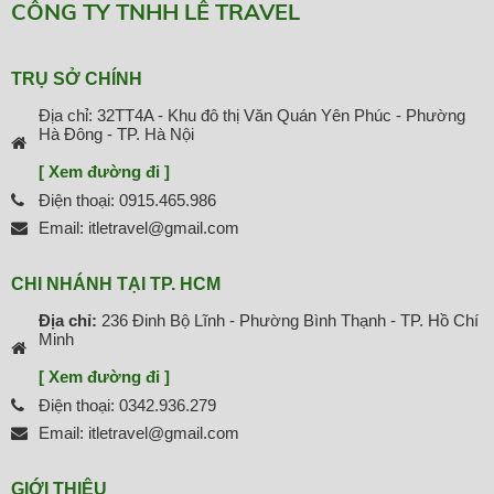
CÔNG TY TNHH LÊ TRAVEL
TRỤ SỞ CHÍNH
Địa chỉ: 32TT4A - Khu đô thị Văn Quán Yên Phúc - Phường
Hà Đông - TP. Hà Nội
[ Xem đường đi ]
Điện thoại: 0915.465.986
Email: itletravel@gmail.com
CHI NHÁNH TẠI TP. HCM
Địa chỉ:
236 Đinh Bộ Lĩnh - Phường Bình Thạnh - TP. Hồ Chí
Minh
[ Xem đường đi ]
Điện thoại: 0342.936.279
Email: itletravel@gmail.com
GIỚI THIỆU