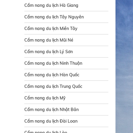
Cẩm nang du lịch Hà Giang
Cẩm nang du lịch Tây Nguyên
Cẩm nang du lịch Miền Tây
Cẩm nang du lịch Mũi Né
Cẩm nang du lịch Lý Sơn
Cẩm nang du lịch Ninh Thuận
Cẩm nang du lịch Hàn Quốc
Cẩm nang du lịch Trung Quốc
Cẩm nang du lịch Mỹ
Cẩm nang du lịch Nhật Bản
Cẩm nang du lịch Đài Loan
Cẩm nang du lịch Lào