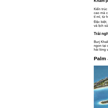
Khám ph
Kiến trúc
cao mà cò
tỉ mỉ, từ
Đặc biệt,
và lịch s
Trải ng
Burj Kha
ngon tại 
hài lòng 
Palm 