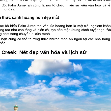
 đó, Palm Jumeirah cũng là nơi tổ chức nhiều sự kiện văn hóa và lễ
n nơi đây.
 thức cảnh hoàng hôn đẹp mắt
ọc bờ biển Palm Jumeirah vào lúc hoàng hôn là một trải nghiệm không
g tòa nhà cao tầng và biển cả, tạo nên một khung cảnh tuyệt đẹp. Đây
g nhớ trong chuyến đi của mình.
, bạn cũng có thể thưởng thức những món ăn ngon tại các nhà hàng
sắc.
 Creek: Nét đẹp văn hóa và lịch sử