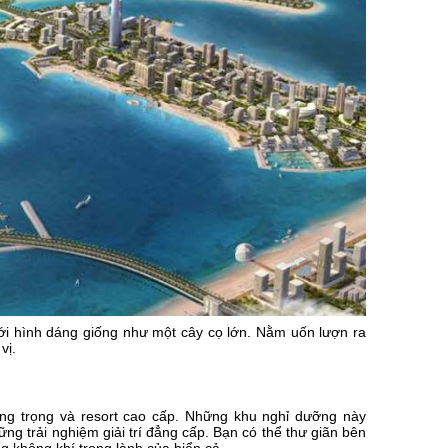
với hình dáng giống như một cây cọ lớn. Nằm uốn lượn ra
vị.
ng trọng và resort cao cấp. Những khu nghỉ dưỡng này
ng trải nghiệm giải trí đẳng cấp. Bạn có thể thư giãn bên
g không khí trong lành của biển cả.