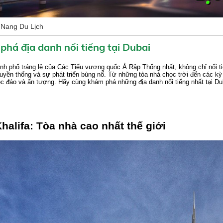
Nang Du Lịch
há địa danh nổi tiếng tại Dubai
ành phố tráng lệ của Các Tiểu vương quốc Ả Rập Thống nhất, không chỉ nổi ti
ruyền thống và sự phát triển bùng nổ. Từ những tòa nhà chọc trời đến các k
c đáo và ấn tượng. Hãy cùng khám phá những địa danh nổi tiếng nhất tại Du
Khalifa: Tòa nhà cao nhất thế giới