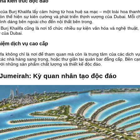
á kiến trúc độc đáo
 của Burj Khalifa lấy cảm hứng từ hoa huệ sa mạc – một loài hoa than
n thể hiện sự kiên cường và phát triển thịnh vượng của Dubai. Mỗi chi
 hình dáng bên ngoài cho đến nội thất bên trong.
 Burj Khalifa cũng là nơi tổ chức nhiều sự kiện văn hóa và nghệ thuậ
ử của Dubai.
hiệm dịch vụ cao cấp
lifa không chỉ là nơi để tham quan mà còn là trung tâm của các dịch 
các nhà hàng sang trọng, hoặc thư giãn tại quán bar đẳng cấp. Bên cạ
với những sản phẩm chất lượng và thiết kế độc đáo.
Jumeirah: Kỳ quan nhân tạo độc đáo