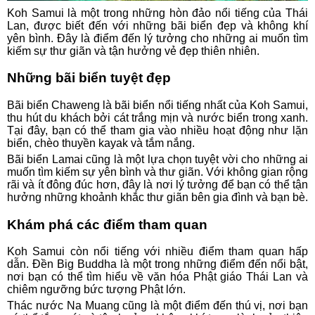
Koh Samui là một trong những hòn đảo nổi tiếng của Thái
Lan, được biết đến với những bãi biển đẹp và không khí
yên bình. Đây là điểm đến lý tưởng cho những ai muốn tìm
kiếm sự thư giãn và tận hưởng vẻ đẹp thiên nhiên.
Những bãi biển tuyệt đẹp
Bãi biển Chaweng là bãi biển nổi tiếng nhất của Koh Samui,
thu hút du khách bởi cát trắng mịn và nước biển trong xanh.
Tại đây, bạn có thể tham gia vào nhiều hoạt động như lặn
biển, chèo thuyền kayak và tắm nắng.
Bãi biển Lamai cũng là một lựa chọn tuyệt vời cho những ai
muốn tìm kiếm sự yên bình và thư giãn. Với không gian rộng
rãi và ít đông đúc hơn, đây là nơi lý tưởng để bạn có thể tận
hưởng những khoảnh khắc thư giãn bên gia đình và bạn bè.
Khám phá các điểm tham quan
Koh Samui còn nổi tiếng với nhiều điểm tham quan hấp
dẫn. Đền Big Buddha là một trong những điểm đến nổi bật,
nơi bạn có thể tìm hiểu về văn hóa Phật giáo Thái Lan và
chiêm ngưỡng bức tượng Phật lớn.
Thác nước Na Muang cũng là một điểm đến thú vị, nơi bạn