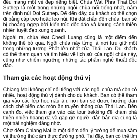
đều mang một vẻ đẹp riêng biệt. Chùa Wat Phra That Doi
Suthep là một trong những ngôi chùa nổi tiếng nhất, nằm
trên đỉnh núi Doi Suthep. Để đến đây, du khách có thể chọn
đi bằng cáp treo hoặc leo núi. Khi đặt chân đến chùa, bạn sẽ
bị choáng ngợp bởi kiến trúc độc đáo và khung cảnh thiên
nhiên tuyệt đẹp xung quanh.
Ngoài ra, chùa Wat Chedi Luang cũng là một điểm đến
không thể bỏ qua. Ngôi chùa này từng là nơi lưu giữ một
trong những tượng Phật lớn nhất của Thái Lan. Du khách
có thể tham quan và tìm hiểu về lịch sử của ngôi chùa này,
cũng như chiêm ngưỡng những tác phẩm nghệ thuật độc
đáo.
Tham gia các hoạt động thú vị
Chiang Mai không chỉ nổi tiếng với các ngôi chùa mà còn có
nhiều hoạt động thú vị dành cho du khách. Bạn có thể tham
gia vào các lớp học nấu ăn, nơi bạn sẽ được hướng dẫn
cách chế biến các món ăn truyền thống của Thái Lan. Bên
cạnh đó, việc tham gia vào các tour trekking để khám phá
thiên nhiên hoang dã và gặp gỡ người dân bản địa cũng là
một trải nghiệm đáng nhớ.
Chợ đêm Chiang Mai là một điểm đến lý tưởng để mua sắm
và thưởng thức ẩm thực đường phố. Tại đây, bạn có thể tìm