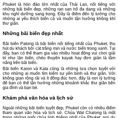
Phuket là hòn đảo lớn nhất của Thái Lan, nổi tiếng với
những bãi biển đẹp, những rạn san hô đa dạng và những
khu nghỉ dưỡng sang trọng. Đây là điểm đến lý tưởng cho
những ai yêu thích biển cả và muốn tận hưởng không khí
thư giãn.
Những bãi biển đẹp nhất
Bãi biển Patong là bãi biển nổi tiếng nhất của Phuket, thu
hút du khách bởi cát trắng mịn và nước biển trong xanh. Tại
đây, bạn có thể tham gia vào nhiều hoạt động vui chơi giải
trí như lặn biển, chèo thuyền kayak hay đơn giản là tắm
nắng trên bãi biển.
Bãi biển Karon và Kata cũng là những lựa chọn tuyệt vời
cho những ai muốn tìm kiếm sự yên bình và thư giãn. Với
không gian rộng rãi và ít đông đúc hơn, đây là nơi lý tưởng
để bạn có thể tận hưởng những khoảnh khắc thư giãn bên
gia đình và bạn bè.
Khám phá văn hóa và lịch sử
Ngoài những bãi biển tuyệt đẹp, Phuket còn có nhiều điểm
tham quan văn hóa và lịch sử. Chùa Wat Chalong là một
trong những ngôi chùa linh thiêng nhất của Phuket, nơi du