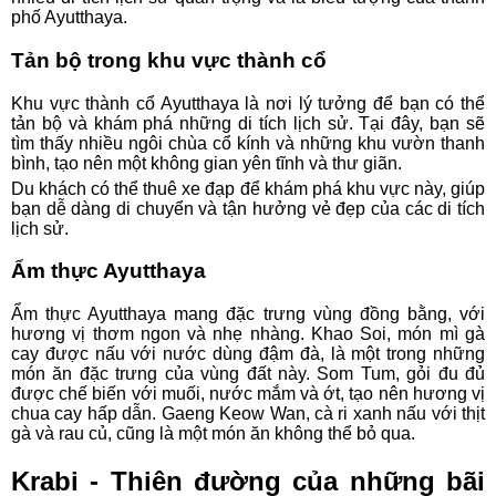
phố Ayutthaya.
Tản bộ trong khu vực thành cổ
Khu vực thành cổ Ayutthaya là nơi lý tưởng để bạn có thể
tản bộ và khám phá những di tích lịch sử. Tại đây, bạn sẽ
tìm thấy nhiều ngôi chùa cổ kính và những khu vườn thanh
bình, tạo nên một không gian yên tĩnh và thư giãn.
Du khách có thể thuê xe đạp để khám phá khu vực này, giúp
bạn dễ dàng di chuyển và tận hưởng vẻ đẹp của các di tích
lịch sử.
Ẩm thực Ayutthaya
Ẩm thực Ayutthaya mang đặc trưng vùng đồng bằng, với
hương vị thơm ngon và nhẹ nhàng. Khao Soi, món mì gà
cay được nấu với nước dùng đậm đà, là một trong những
món ăn đặc trưng của vùng đất này. Som Tum, gỏi đu đủ
được chế biến với muối, nước mắm và ớt, tạo nên hương vị
chua cay hấp dẫn. Gaeng Keow Wan, cà ri xanh nấu với thịt
gà và rau củ, cũng là một món ăn không thể bỏ qua.
Krabi - Thiên đường của những bãi