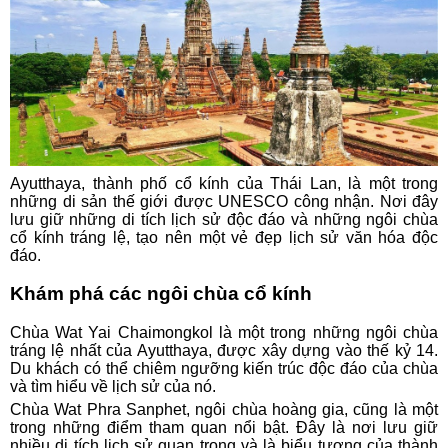
Ayutthaya, thành phố cổ kính của Thái Lan, là một trong
những di sản thế giới được UNESCO công nhận. Nơi đây
lưu giữ những di tích lịch sử độc đáo và những ngôi chùa
cổ kính tráng lệ, tạo nên một vẻ đẹp lịch sử văn hóa độc
đáo.
Khám phá các ngôi chùa cổ kính
Chùa Wat Yai Chaimongkol là một trong những ngôi chùa
tráng lệ nhất của Ayutthaya, được xây dựng vào thế kỷ 14.
Du khách có thể chiêm ngưỡng kiến trúc độc đáo của chùa
và tìm hiểu về lịch sử của nó.
Chùa Wat Phra Sanphet, ngôi chùa hoàng gia, cũng là một
trong những điểm tham quan nổi bật. Đây là nơi lưu giữ
nhiều di tích lịch sử quan trọng và là biểu tượng của thành