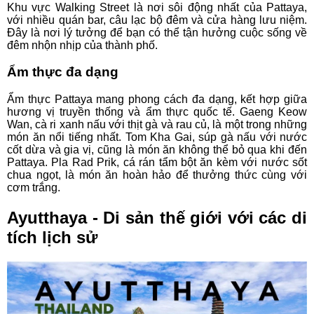
Khu vực Walking Street là nơi sôi động nhất của Pattaya,
với nhiều quán bar, câu lạc bộ đêm và cửa hàng lưu niệm.
Đây là nơi lý tưởng để bạn có thể tận hưởng cuộc sống về
đêm nhộn nhịp của thành phố.
Ẩm thực đa dạng
Ẩm thực Pattaya mang phong cách đa dạng, kết hợp giữa
hương vị truyền thống và ẩm thực quốc tế. Gaeng Keow
Wan, cà ri xanh nấu với thịt gà và rau củ, là một trong những
món ăn nổi tiếng nhất. Tom Kha Gai, súp gà nấu với nước
cốt dừa và gia vị, cũng là món ăn không thể bỏ qua khi đến
Pattaya. Pla Rad Prik, cá rán tẩm bột ăn kèm với nước sốt
chua ngọt, là món ăn hoàn hảo để thưởng thức cùng với
cơm trắng.
Ayutthaya - Di sản thế giới với các di
tích lịch sử