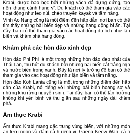
Krabi, được bao bọc bởi những vách đá dựng đứng, tạo
nên khung cảnh hùng vĩ. Du khách có thể tham gia vào các
hoạt động như leo núi, chèo thuyền kayak và tắm nắng.
Vịnh Ao Nang cũng là một điểm đến hấp dẫn, nơi bạn có thể
tìm thấy những bãi biển đẹp và những hang động bí ẩn. Tại
đây, bạn có thể tham gia vào các hoạt động du lịch như lặn
biển và khám phá hang động.
Khám phá các hòn đảo xinh đẹp
Hòn đảo Phi Phi là một trong những hòn đảo đẹp nhất của
Thái Lan, thu hút du khách bởi những bãi biển cát trắng mịn
và nước biển trong xanh. Đây là nơi lý tưởng để bạn có thể
tham gia vào các hoạt động như lặn biển và tắm nắng.
Hòn đảo Koh Lanta cũng là một trong những điểm đến hấp
dẫn của Krabi, nổi tiếng với những bãi biển hoang sơ và
những khu rừng nguyên sinh. Tại đây, bạn có thể tận hưởng
không khí yên bình và thư giãn sau những ngày dài khám
phá.
Ẩm thực Krabi
Ẩm thực Krabi mang đặc trưng vùng biển, với những món
ăn tươi ngon và đậm đà hương vị. Gaeng Keow Wan, cà ri