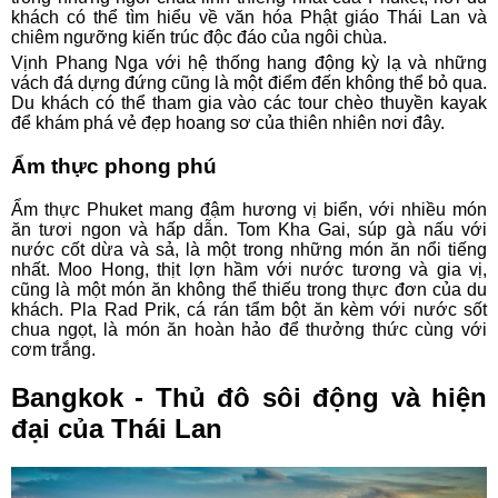
khách có thể tìm hiểu về văn hóa Phật giáo Thái Lan và
chiêm ngưỡng kiến trúc độc đáo của ngôi chùa.
Vịnh Phang Nga với hệ thống hang động kỳ lạ và những
vách đá dựng đứng cũng là một điểm đến không thể bỏ qua.
Du khách có thể tham gia vào các tour chèo thuyền kayak
để khám phá vẻ đẹp hoang sơ của thiên nhiên nơi đây.
Ẩm thực phong phú
Ẩm thực Phuket mang đậm hương vị biển, với nhiều món
ăn tươi ngon và hấp dẫn. Tom Kha Gai, súp gà nấu với
nước cốt dừa và sả, là một trong những món ăn nổi tiếng
nhất. Moo Hong, thịt lợn hầm với nước tương và gia vị,
cũng là một món ăn không thể thiếu trong thực đơn của du
khách. Pla Rad Prik, cá rán tẩm bột ăn kèm với nước sốt
chua ngọt, là món ăn hoàn hảo để thưởng thức cùng với
cơm trắng.
Bangkok - Thủ đô sôi động và hiện
đại của Thái Lan