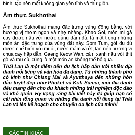
bình, tạo nên một không gian yên tĩnh và thư giãn.
Ẩm thực Sukhothai
Ẩm thực Sukhothai mang đặc trưng vùng đồng bằng, với
hương vị thơm ngon và nhẹ nhàng. Khao Soi, món mì gà
cay được nấu với nước dùng đậm đà, là một trong những
món ăn đặc trưng của vùng đất này. Som Tum, gỏi đu đủ
được chế biến với muối, nước mắm và ớt, tạo nên hương vị
chua cay hấp dẫn. Gaeng Keow Wan, cà ri xanh nấu với thịt
gà và rau củ, cũng là một món ăn không thể bỏ qua.
Thái Lan là một điểm đến du lịch hấp dẫn với nhiều địa
danh nổi tiếng và văn hóa đa dạng. Từ những thành phố
cổ kính như Chiang Mai và Ayutthaya đến những hòn
đảo tuyệt đẹp như Phuket và Koh Samui, mỗi địa danh
đều mang đến cho du khách những trải nghiệm độc đáo
và khó quên. Hy vọng rằng bài viết này đã giúp bạn có
cái nhìn tổng quan về những địa danh nổi tiếng tại Thái
Lan và lên kế hoạch cho chuyến du lịch của mình!
CÁC TIN KHÁC