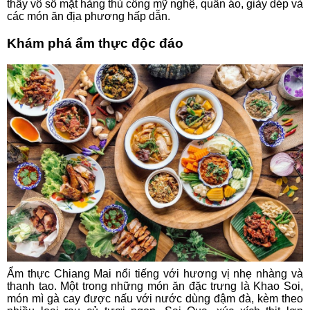
thấy vô số mặt hàng thủ công mỹ nghệ, quần áo, giày dép và
các món ăn địa phương hấp dẫn.
Khám phá ẩm thực độc đáo
Ẩm thực Chiang Mai nổi tiếng với hương vị nhẹ nhàng và
thanh tao. Một trong những món ăn đặc trưng là Khao Soi,
món mì gà cay được nấu với nước dùng đậm đà, kèm theo