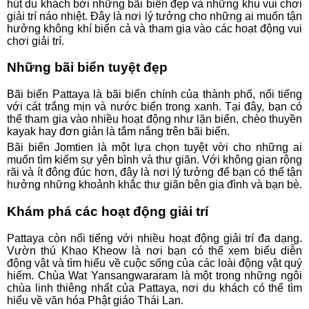
hút du khách bởi những bãi biển đẹp và những khu vui chơi
giải trí náo nhiệt. Đây là nơi lý tưởng cho những ai muốn tận
hưởng không khí biển cả và tham gia vào các hoạt động vui
chơi giải trí.
Những bãi biển tuyệt đẹp
Bãi biển Pattaya là bãi biển chính của thành phố, nổi tiếng
với cát trắng mịn và nước biển trong xanh. Tại đây, bạn có
thể tham gia vào nhiều hoạt động như lặn biển, chèo thuyền
kayak hay đơn giản là tắm nắng trên bãi biển.
Bãi biển Jomtien là một lựa chọn tuyệt vời cho những ai
muốn tìm kiếm sự yên bình và thư giãn. Với không gian rộng
rãi và ít đông đúc hơn, đây là nơi lý tưởng để bạn có thể tận
hưởng những khoảnh khắc thư giãn bên gia đình và bạn bè.
Khám phá các hoạt động giải trí
Pattaya còn nổi tiếng với nhiều hoạt động giải trí đa dạng.
Vườn thú Khao Kheow là nơi bạn có thể xem biểu diễn
động vật và tìm hiểu về cuộc sống của các loài động vật quý
hiếm. Chùa Wat Yansangwararam là một trong những ngôi
chùa linh thiêng nhất của Pattaya, nơi du khách có thể tìm
hiểu về văn hóa Phật giáo Thái Lan.