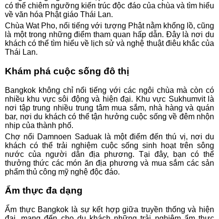
có thể chiêm ngưỡng kiến trúc độc đáo của chùa và tìm hiểu
về văn hóa Phật giáo Thái Lan.
Chùa Wat Pho, nổi tiếng với tượng Phật nằm khổng lồ, cũng
là một trong những điểm tham quan hấp dẫn. Đây là nơi du
khách có thể tìm hiểu về lịch sử và nghệ thuật điêu khắc của
Thái Lan.
Khám phá cuộc sống đô thị
Bangkok không chỉ nổi tiếng với các ngôi chùa mà còn có
nhiều khu vực sôi động và hiện đại. Khu vực Sukhumvit là
nơi tập trung nhiều trung tâm mua sắm, nhà hàng và quán
bar, nơi du khách có thể tận hưởng cuộc sống về đêm nhộn
nhịp của thành phố.
Chợ nổi Damnoen Saduak là một điểm đến thú vị, nơi du
khách có thể trải nghiệm cuộc sống sinh hoạt trên sông
nước của người dân địa phương. Tại đây, bạn có thể
thưởng thức các món ăn địa phương và mua sắm các sản
phẩm thủ công mỹ nghệ độc đáo.
Ẩm thực đa dạng
Ẩm thực Bangkok là sự kết hợp giữa truyền thống và hiện
đại, mang đến cho du khách những trải nghiệm ẩm thực