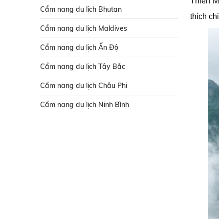
Thiên M
Cẩm nang du lịch Bhutan
thích ch
Cẩm nang du lịch Maldives
Cẩm nang du lịch Ấn Độ
Cẩm nang du lịch Tây Bắc
Cẩm nang du lịch Châu Phi
Cẩm nang du lịch Ninh Bình