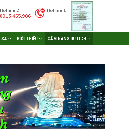
Hotline 2
Hotline 1
0915.465.986
VISA
GIỚI THIỆU
CẨM NANG DU LỊCH