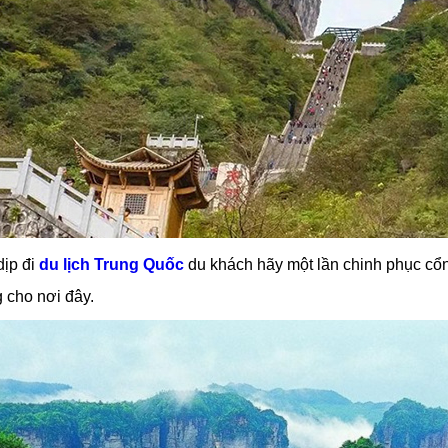
dịp đi
du lịch Trung Quốc
du khách hãy một lần chinh phục cổng
 cho nơi đây.