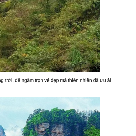
 trời, để ngắm trọn vẻ đẹp mà thiên nhiên đã ưu ái