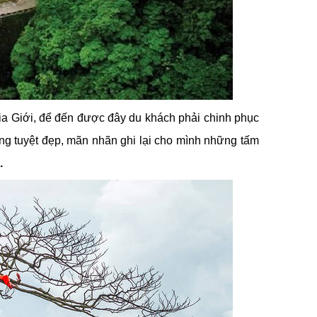
 Giới, để đến được đây du khách phải chinh phục
ắng tuyệt đẹp, mãn nhãn ghi lại cho mình những tấm
.