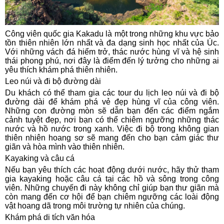
Công viên quốc gia Kakadu là một trong những khu vực bảo
tồn thiên nhiên lớn nhất và đa dạng sinh học nhất của Úc.
Với những vách đá hiểm trở, thác nước hùng vĩ và hệ sinh
thái phong phú, nơi đây là điểm đến lý tưởng cho những ai
yêu thích khám phá thiên nhiên.
Leo núi và đi bộ đường dài
Du khách có thể tham gia các tour du lịch leo núi và đi bộ
đường dài để khám phá vẻ đẹp hùng vĩ của công viên.
Những con đường mòn sẽ dẫn bạn đến các điểm ngắm
cảnh tuyệt đẹp, nơi bạn có thể chiêm ngưỡng những thác
nước và hồ nước trong xanh. Việc đi bộ trong không gian
thiên nhiên hoang sơ sẽ mang đến cho bạn cảm giác thư
giãn và hòa mình vào thiên nhiên.
Kayaking và câu cá
Nếu bạn yêu thích các hoạt động dưới nước, hãy thử tham
gia kayaking hoặc câu cá tại các hồ và sông trong công
viên. Những chuyến đi này không chỉ giúp bạn thư giãn mà
còn mang đến cơ hội để bạn chiêm ngưỡng các loài động
vật hoang dã trong môi trường tự nhiên của chúng.
Khám phá di tích văn hóa