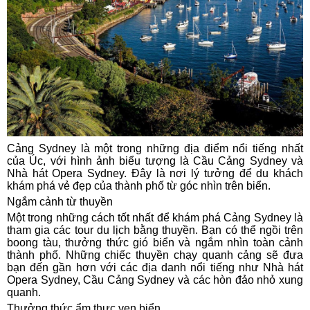
Cảng Sydney là một trong những địa điểm nổi tiếng nhất
của Úc, với hình ảnh biểu tượng là Cầu Cảng Sydney và
Nhà hát Opera Sydney. Đây là nơi lý tưởng để du khách
khám phá vẻ đẹp của thành phố từ góc nhìn trên biển.
Ngắm cảnh từ thuyền
Một trong những cách tốt nhất để khám phá Cảng Sydney là
tham gia các tour du lịch bằng thuyền. Bạn có thể ngồi trên
boong tàu, thưởng thức gió biển và ngắm nhìn toàn cảnh
thành phố. Những chiếc thuyền chạy quanh cảng sẽ đưa
bạn đến gần hơn với các địa danh nổi tiếng như Nhà hát
Opera Sydney, Cầu Cảng Sydney và các hòn đảo nhỏ xung
quanh.
Thưởng thức ẩm thực ven biển