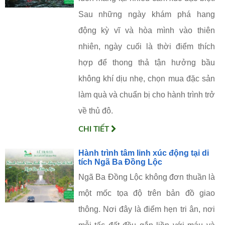
Sau những ngày khám phá hang
động kỳ vĩ và hòa mình vào thiên
nhiên, ngày cuối là thời điểm thích
hợp để thong thả tận hưởng bầu
không khí dịu nhẹ, chọn mua đặc sản
làm quà và chuẩn bị cho hành trình trở
về thủ đô.
CHI TIẾT
Hành trình tâm linh xúc động tại di
tích Ngã Ba Đồng Lộc
Ngã Ba Đồng Lộc không đơn thuần là
một mốc tọa độ trên bản đồ giao
thông. Nơi đây là điểm hẹn tri ân, nơi