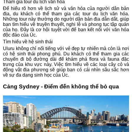
Tham gia tour du lịch văn hóa
Để hiểu rõ hơn về lịch sử và văn hóa của người dân bản
địa, du khách có thể tham gia các tour du lịch văn hóa.
Những tour này thường do người dân bản địa dẫn dắt, giúp
bạn tìm hiểu về truyền thuyết, nghi lễ và phong tục tập quán
của họ. Đây là cơ hội tuyệt vời để bạn kết nối với văn hóa
độc đáo của Úc.
Tìm hiểu về hệ sinh thái
Uluru không chỉ nổi tiếng với vẻ đẹp tự nhiên mà còn là nơi
có hệ sinh thái phong phú. Du khách có thể tham gia các
chuyến đi bộ đường dài để khám phá flora và fauna đặc
trưng của khu vực này. Việc tìm hiểu về các loại cây cỏ và
động vật địa phương sẽ giúp bạn có cái nhìn sâu sắc hơn
về sự đa dạng sinh học của Úc.
Cảng Sydney - Điểm đến không thể bỏ qua