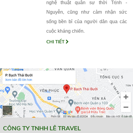
nghệ thuật quân sự thời Trịnh -
Nguyễn, cũng như cảm nhận sức
sống bền bỉ của người dân qua các
cuộc kháng chiến.
CHI TIẾT
CÔNG TY TNHH LÊ TRAVEL