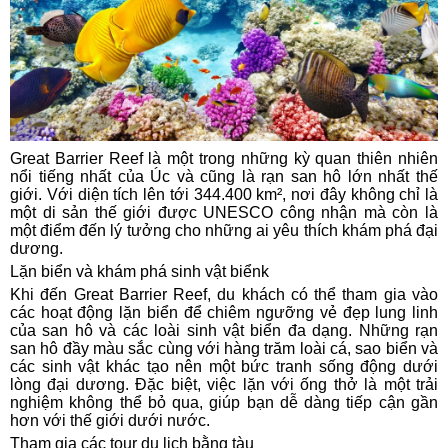
Great Barrier Reef là một trong những kỳ quan thiên nhiên
nổi tiếng nhất của Úc và cũng là rạn san hô lớn nhất thế
giới. Với diện tích lên tới 344.400 km², nơi đây không chỉ là
một di sản thế giới được UNESCO công nhận mà còn là
một điểm đến lý tưởng cho những ai yêu thích khám phá đại
dương.
Lặn biển và khám phá sinh vật biểnk
Khi đến Great Barrier Reef, du khách có thể tham gia vào
các hoạt động lặn biển để chiêm ngưỡng vẻ đẹp lung linh
của san hô và các loài sinh vật biển đa dạng. Những rạn
san hô đầy màu sắc cùng với hàng trăm loài cá, sao biển và
các sinh vật khác tạo nên một bức tranh sống động dưới
lòng đại dương. Đặc biệt, việc lặn với ống thở là một trải
nghiệm không thể bỏ qua, giúp bạn dễ dàng tiếp cận gần
hơn với thế giới dưới nước.
Tham gia các tour du lịch bằng tàu