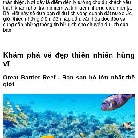
thân thiện. Nơi đây là điểm đến lý tưởng cho du khách yêu
thích khám phá, trải nghiệm và tìm kiếm những điều mới lạ.
Bài viết này sẽ đưa bạn đi du lịch vòng quanh đất nước Úc,
giới thiệu những điểm đến hấp dẫn, văn hóa độc đáo và
cung cấp những thông tin hữu ích cho chuyến du lịch của
bạn.
Khám phá vẻ đẹp thiên nhiên hùng
vĩ
Great Barrier Reef - Rạn san hô lớn nhất thế
giới