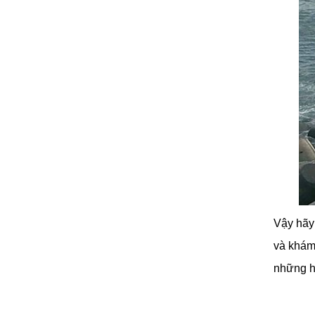
Vậy hãy
và khám
những hả