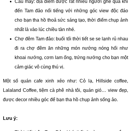
Cầu mây: địa điểm được rất nhiều người ghé qua khi
đến Tam đảo nổi tiếng với những góc view độc đáo
cho bạn tha hồ thoả sức sáng tạo, thời điểm chụp ảnh
nhất là vào lúc chiều tàn nhé.
Chợ đêm Tam đảo: buổi tối thời tiết se se lạnh rủ nhau
đi ra chợ đêm ăn những món nướng nóng hổi như
khoai nướng, cơm lam ống, trứng nướng cho bạn một
cảm giác vô cùng thú vị.
Một số quán cafe xinh xẻo như: Cỏ lạ, Hillside coffee,
Lalaland Coffee, tiệm cà phê nhà tôi, quán gió… view đẹp,
được decor nhiều góc để bạn tha hồ chụp ảnh sống ảo.
Lưu ý: