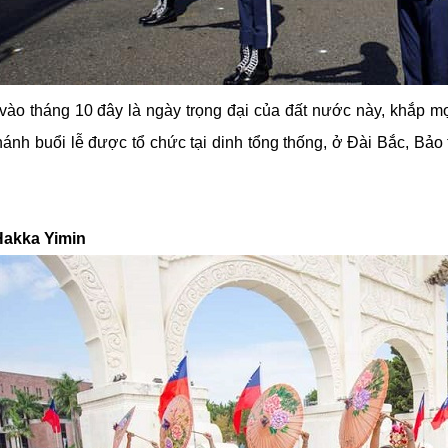
 vào tháng 10 đây là ngày trọng đại của đất nước này, khắp m
ánh buổi lễ được tổ chức tại dinh tổng thống, ở Đài Bắc, Bả
Hakka Yimin