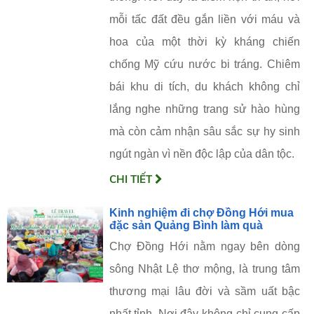
mỗi tấc đất đều gắn liền với máu và
hoa của một thời kỳ kháng chiến
chống Mỹ cứu nước bi tráng. Chiêm
bái khu di tích, du khách không chỉ
lắng nghe những trang sử hào hùng
mà còn cảm nhận sâu sắc sự hy sinh
ngút ngàn vì nền độc lập của dân tộc.
CHI TIẾT
Kinh nghiệm đi chợ Đồng Hới mua
đặc sản Quảng Bình làm quà
Chợ Đồng Hới nằm ngay bên dòng
sông Nhật Lệ thơ mộng, là trung tâm
thương mại lâu đời và sầm uất bậc
nhất tỉnh. Nơi đây không chỉ cung cấp