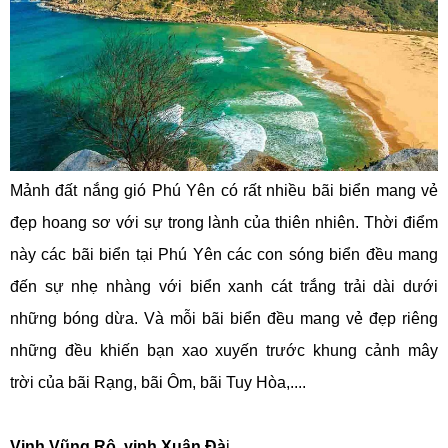
Mảnh đất nắng gió Phú Yên có rất nhiều bãi biển mang vẻ
đẹp hoang sơ với sự trong lành của thiên nhiên. Thời điểm
này các bãi biển tại Phú Yên các con sóng biển đều mang
đến sự nhẹ nhàng với biển xanh cát trắng trải dài dưới
những bóng dừa. Và mỗi bãi biển đều mang vẻ đẹp riêng
những đều khiến bạn xao xuyến trước khung cảnh mây
trời của bãi Rạng, bãi Ôm, bãi Tuy Hòa,....
Vịnh Vũng Rô, vịnh Xuân Đà
i