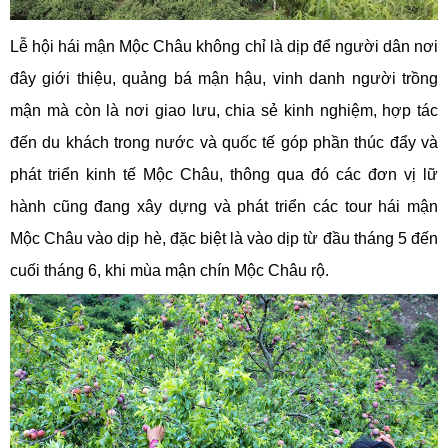
Lễ hội hái mận Mộc Châu không chỉ là dịp để người dân nơi
đây giới thiệu, quảng bá mận hậu, vinh danh người trồng
mận mà còn là nơi giao lưu, chia sẻ kinh nghiệm, hợp tác
đến du khách trong nước và quốc tế góp phần thúc đẩy và
phát triển kinh tế Mộc Châu, thông qua đó các đơn vị lữ
hành cũng đang xây dựng và phát triển các tour hái mận
Mộc Châu vào dịp hè, đặc biệt là vào dịp từ đầu tháng 5 đến
cuối tháng 6, khi mùa mận chín Mộc Châu rộ.