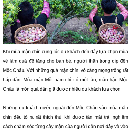
Khi mùa mận chín cũng lúc du khách đến đây lựa chọn mùa
về làm quà để tặng cho bạn bè, người thân trong dịp đến
Mộc Châu. Với những quả mận chín, vỏ căng mọng trông rất
hấp dẫn. Mùa mận Mỗi năm chỉ có một lần, mận hậu Mộc
Châu là món quà dân giã được nhiều du khách lựa chọn.
Những du khách nước ngoài đến Mộc Châu vào mùa mận
chín đều tỏ ra rất thích thú, khi được tận mắt trải nghiệm
cách chăm sóc từng cây mận của người dân nơi đây và vào