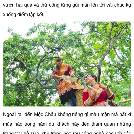
vườn hái quả và thử cõng từng gùi mận lên tới vài chục kg
xuống điểm tập kết.
Ngoài ra đến Mộc Châu không riêng gì màu mận mà bất kì
mùa nào trong năm du khách hãy đến tham quan những
trang trại bò sữa, khu trồng hoa rau công nghệ cao với các