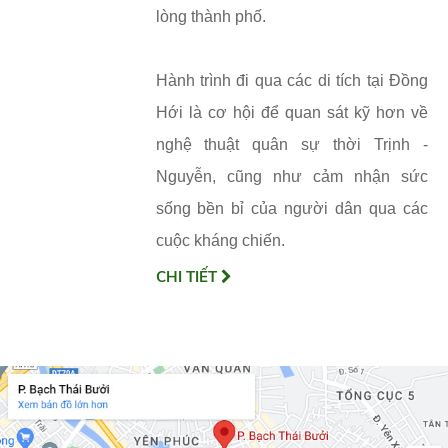
lòng thành phố.
Hành trình đi qua các di tích tại Đồng
Hới là cơ hội để quan sát kỹ hơn về
nghệ thuật quân sự thời Trịnh -
Nguyễn, cũng như cảm nhận sức
sống bền bỉ của người dân qua các
cuộc kháng chiến.
CHI TIẾT