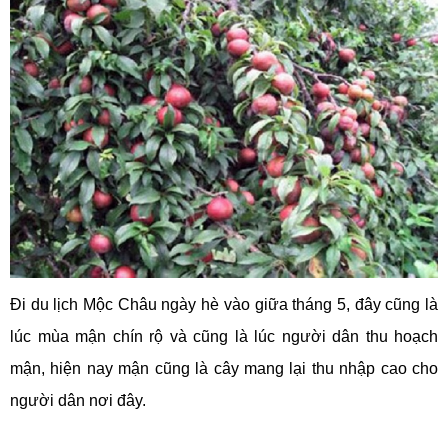
Đi du lịch Mộc Châu ngày hè vào giữa tháng 5, đây cũng là
lúc mùa mận chín rộ và cũng là lúc người dân thu hoạch
mận, hiện nay mận cũng là cây mang lại thu nhập cao cho
người dân nơi đây.