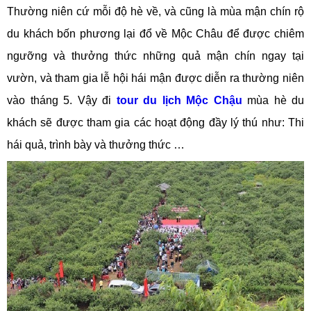
Thường niên cứ mỗi độ hè về, và cũng là mùa mận chín rộ
du khách bốn phương lại đổ về Mộc Châu để được chiêm
ngưỡng và thưởng thức những quả mận chín ngay tại
vườn, và tham gia lễ hội hái mận được diễn ra thường niên
vào tháng 5. Vậy đi
tour du lịch Mộc Chậu
mùa hè du
khách sẽ được tham gia các hoạt động đầy lý thú như: Thi
hái quả, trình bày và thưởng thức …