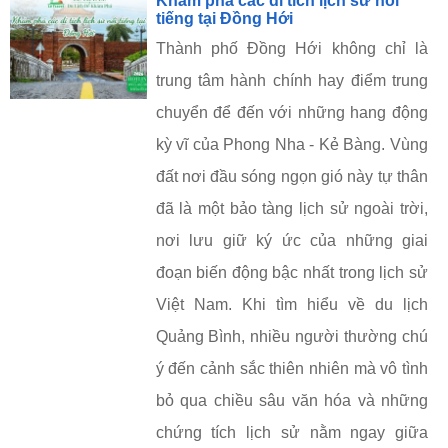
Khám phá các di tích lịch sử nổi
tiếng tại Đồng Hới
Thành phố Đồng Hới không chỉ là
trung tâm hành chính hay điểm trung
chuyển để đến với những hang động
kỳ vĩ của Phong Nha - Kẻ Bàng. Vùng
đất nơi đầu sóng ngọn gió này tự thân
đã là một bảo tàng lịch sử ngoài trời,
nơi lưu giữ ký ức của những giai
đoạn biến động bậc nhất trong lịch sử
Việt Nam. Khi tìm hiểu về du lịch
Quảng Bình, nhiều người thường chú
ý đến cảnh sắc thiên nhiên mà vô tình
bỏ qua chiều sâu văn hóa và những
chứng tích lịch sử nằm ngay giữa