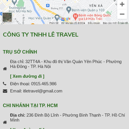
CÔNG TY TNHH LÊ TRAVEL
TRỤ SỞ CHÍNH
Địa chỉ: 32TT4A - Khu đô thị Văn Quán Yên Phúc - Phường
Hà Đông - TP. Hà Nội
[ Xem đường đi ]
Điện thoại: 0915.465.986
Email: itletravel@gmail.com
CHI NHÁNH TẠI TP. HCM
Địa chỉ:
236 Đinh Bộ Lĩnh - Phường Bình Thạnh - TP. Hồ Chí
Minh