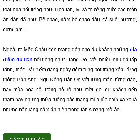
loại hoa nổi tiếng như: Hoa lan, ly, và thưởng thức các món
ăn dân dã như: Bê chao, nầm bò chao dầu, cá suối nướng,
cơm lam…
Ngoài ra Mộc Châu còn mang đến cho du khách những
địa
điểm du lịch
nổi tiếng như: Hang Dơi với nhiều nhũ đá lấp
lánh, thác Dải Yếm đang ngày đêm tung bọt trắng xóa, rừng
thông Bản Áng, Ngũ Động Bản Ôn với rừng mận, rừng đào,
hay mùa hoa cải trắng nở rộ như mời gọi du khách đến
thăm hay những thửa ruộng bậc thang mùa lúa chín xa xa là
những bản làng nằm ẩn hiện trong làn sương mờ ảo.
CÁC TIN KHÁC