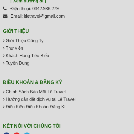
[ Xem đường đi ]
Điện thoại: 0342.936.279
Email: itletravel@gmail.com
GIỚI THIỆU
Giới Thiệu Công Ty
Thư viện
Khách Hàng Tiêu Biểu
Tuyển Dụng
ĐIỀU KHOẢN & ĐĂNG KÝ
Chính Sách Bảo Mật Lê Travel
Hướng dẫn đặt dịch vụ tại Lê Travel
Điều Kiện Điều Khoản Đăng Kí
KẾT NỐI VỚI CHÚNG TÔI