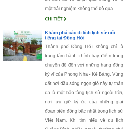
một trải nghiệm không thể bỏ qua
CHI TIẾT
Khám phá các di tích lịch sử nổi
tiếng tại Đồng Hới
Thành phố Đồng Hới không chỉ là
trung tâm hành chính hay điểm trung
chuyển để đến với những hang động
kỳ vĩ của Phong Nha - Kẻ Bàng. Vùng
đất nơi đầu sóng ngọn gió này tự thân
đã là một bảo tàng lịch sử ngoài trời,
nơi lưu giữ ký ức của những giai
đoạn biến động bậc nhất trong lịch sử
Việt Nam. Khi tìm hiểu về du lịch