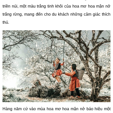
triền núi, một màu trắng tinh khôi của hoa mơ hoa mận nở
trắng rừng, mang đến cho du khách những cảm giác thích
thú.
Hàng năm cứ vào mùa hoa mơ hoa mận nở báo hiệu một