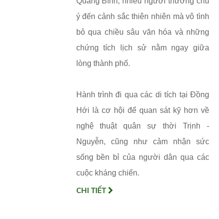
Quảng Bình, nhiều người thường chú
ý đến cảnh sắc thiên nhiên mà vô tình
bỏ qua chiều sâu văn hóa và những
chứng tích lịch sử nằm ngay giữa
lòng thành phố.
Hành trình đi qua các di tích tại Đồng
Hới là cơ hội để quan sát kỹ hơn về
nghệ thuật quân sự thời Trịnh -
Nguyễn, cũng như cảm nhận sức
sống bền bỉ của người dân qua các
cuộc kháng chiến.
CHI TIẾT