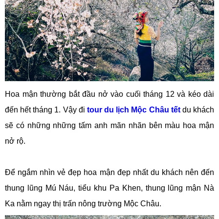
Hoa mận thường bắt đầu nở vào cuối tháng 12 và kéo dài
đến hết tháng 1. Vậy đi
tour du lịch Mộc Châu tết
du khách
sẽ có những những tấm anh mãn nhãn bên màu hoa mận
nở rộ.
Để ngắm nhìn vẻ đẹp hoa mận đẹp nhất du khách nên đến
thung lũng Mú Náu, tiểu khu Pa Khen, thung lũng mận Nà
Ka nằm ngay thị trấn nông trường Mộc Châu.