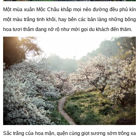
Một mùa xuân Mộc Châu khắp mọi nẻo đường đều phủ kín
một màu trắng tinh khôi, hay bên các bản làng những bông
hoa tươi thắm đang nở rộ như mời gọi du khách đến thăm.
Sắc trắng của hoa mận, quện cùng giọt sương sớm trông xa