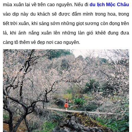
mùa xuân lại về trên cao nguyên. Nếu đi
du lịch Mộc Châu
vào dịp này du khách sẽ được đắm mình trong hoa, trong
tiết trời xuân, khi sáng sớm những giọt sương còn đọng trên
lá, khi ánh nắng xuân lên những làn gió khẻẽ đung đưa
càng tô thêm vẻ đẹp nơi cao nguyên.