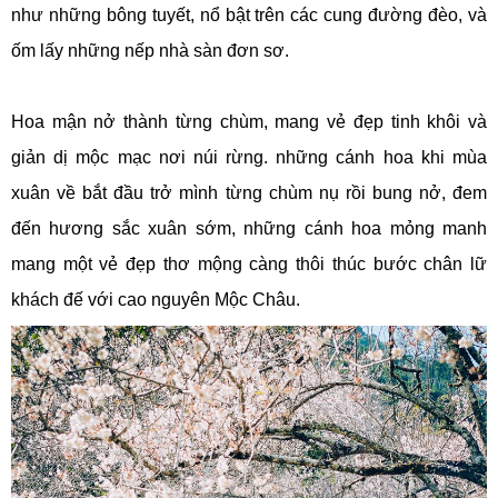
như những bông tuyết, nổ bật trên các cung đường đèo, và
ốm lấy những nếp nhà sàn đơn sơ.
Hoa mận nở thành từng chùm, mang vẻ đẹp tinh khôi và
giản dị mộc mạc nơi núi rừng. những cánh hoa khi mùa
xuân về bắt đầu trở mình từng chùm nụ rồi bung nở, đem
đến hương sắc xuân sớm, những cánh hoa mỏng manh
mang một vẻ đẹp thơ mộng càng thôi thúc bước chân lữ
khách đế với cao nguyên Mộc Châu.