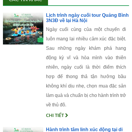
Lịch trình ngày cuối tour Quảng Bình
3N3Đ về lại Hà Nội
Ngày cuối cùng của một chuyến đi
luôn mang lại nhiều cảm xúc đặc biệt.
Sau những ngày khám phá hang
động kỳ vĩ và hòa mình vào thiên
nhiên, ngày cuối là thời điểm thích
hợp để thong thả tận hưởng bầu
không khí dịu nhẹ, chọn mua đặc sản
làm quà và chuẩn bị cho hành trình trở
về thủ đô.
CHI TIẾT
Hành trình tâm linh xúc động tại di