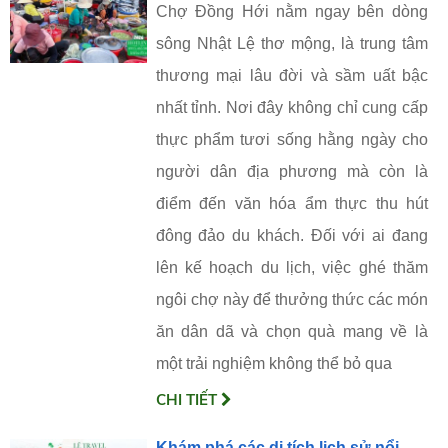
Chợ Đồng Hới nằm ngay bên dòng
sông Nhật Lệ thơ mộng, là trung tâm
thương mại lâu đời và sầm uất bậc
nhất tỉnh. Nơi đây không chỉ cung cấp
thực phẩm tươi sống hằng ngày cho
người dân địa phương mà còn là
điểm đến văn hóa ẩm thực thu hút
đông đảo du khách. Đối với ai đang
lên kế hoạch du lịch, việc ghé thăm
ngôi chợ này để thưởng thức các món
ăn dân dã và chọn quà mang về là
một trải nghiệm không thể bỏ qua
CHI TIẾT
Khám phá các di tích lịch sử nổi