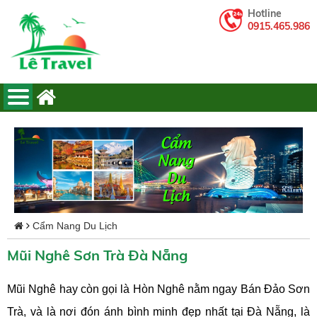
Hotline
0915.465.986
Cẩm Nang Du Lịch
Mũi Nghê Sơn Trà Đà Nẵng
Mũi Nghê hay còn gọi là Hòn Nghê nằm ngay Bán Đảo Sơn
Trà, và là nơi đón ánh bình minh đẹp nhất tại Đà Nẵng, là