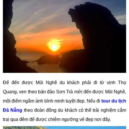
Để đến được Mũi Nghê du khách phải đi từ vịnh Thọ
Quang, ven theo bán đảo Sơn Trà mới đến được Mũi Nghê,
một điểm ngắm ánh bình minh tuyệt đẹp. Nếu đi
tour du lịch
Đà Nẵng
theo đoàn đông du khách có thể trải nghiệm cắm
trại qua đêm để được chiêm ngưỡng vẻ đẹp nơi đây.