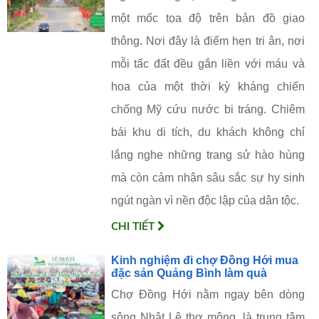
một mốc tọa độ trên bản đồ giao
thông. Nơi đây là điểm hẹn tri ân, nơi
mỗi tấc đất đều gắn liền với máu và
hoa của một thời kỳ kháng chiến
chống Mỹ cứu nước bi tráng. Chiêm
bái khu di tích, du khách không chỉ
lắng nghe những trang sử hào hùng
mà còn cảm nhận sâu sắc sự hy sinh
ngút ngàn vì nền độc lập của dân tộc.
CHI TIẾT
Kinh nghiệm đi chợ Đồng Hới mua
đặc sản Quảng Bình làm quà
Chợ Đồng Hới nằm ngay bên dòng
sông Nhật Lệ thơ mộng, là trung tâm