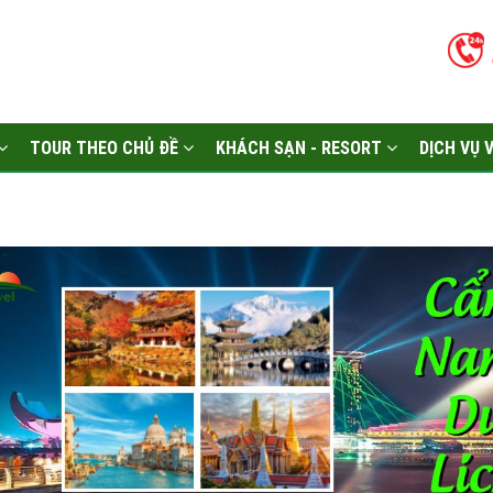
TOUR THEO CHỦ ĐỀ
KHÁCH SẠN - RESORT
DỊCH VỤ 