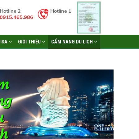
Hotline 2
Hotline 1
0915.465.986
VISA
GIỚI THIỆU
CẨM NANG DU LỊCH