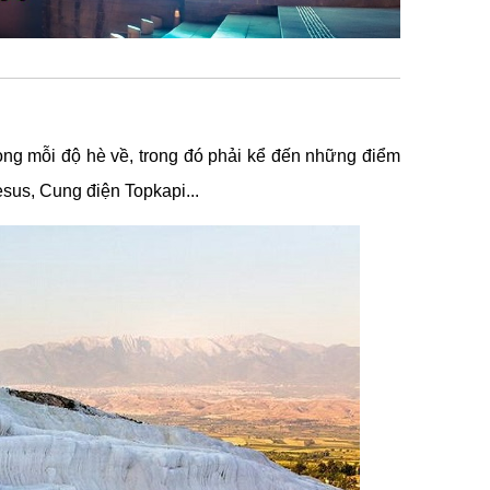
rong mỗi độ hè về, trong đó phải kể đến những điểm
us, Cung điện Topkapi...