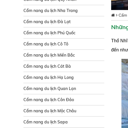
Cẩm nang du lịch Nha Trang
Cẩm 
Cẩm nang du lịch Đà Lạt
Những
Cẩm nang du lịch Phú Quốc
Thổ Nhĩ 
Cẩm nang du lịch Cô Tô
đến như
Cẩm nang du lịch Miền Bắc
Cẩm nang du lịch Cát Bà
Cẩm nang du lịch Hạ Long
Cẩm nang du lịch Quan Lạn
Cẩm nang du lịch Côn Đảo
Cẩm nang du lịch Mộc Châu
Cẩm nang du lịch Sapa