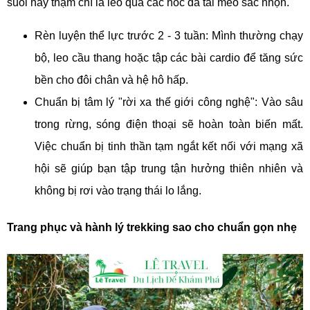
suối hay thậm chí là leo qua các hốc đá tai mèo sắc nhọn.
Rèn luyện thể lực trước 2 - 3 tuần: Mình thường chạy
bộ, leo cầu thang hoặc tập các bài cardio để tăng sức
bền cho đôi chân và hệ hô hấp.
Chuẩn bị tâm lý "rời xa thế giới công nghệ": Vào sâu
trong rừng, sóng điện thoại sẽ hoàn toàn biến mất.
Việc chuẩn bị tinh thần tạm ngắt kết nối với mạng xã
hội sẽ giúp bạn tập trung tận hưởng thiên nhiên và
không bị rơi vào trạng thái lo lắng.
Trang phục và hành lý trekking sao cho chuẩn gọn nhẹ