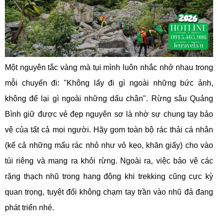
Một nguyên tắc vàng mà tụi mình luôn nhắc nhở nhau trong
mỗi chuyến đi: "Không lấy đi gì ngoài những bức ảnh,
không để lại gì ngoài những dấu chân". Rừng sâu Quảng
Bình giữ được vẻ đẹp nguyên sơ là nhờ sự chung tay bảo
vệ của tất cả mọi người. Hãy gom toàn bộ rác thải cá nhân
(kể cả những mẩu rác nhỏ như vỏ kẹo, khăn giấy) cho vào
túi riêng và mang ra khỏi rừng. Ngoài ra, việc bảo vệ các
rặng thạch nhũ trong hang động khi trekking cũng cực kỳ
quan trọng, tuyệt đối không chạm tay trần vào nhũ đá đang
phát triển nhé.