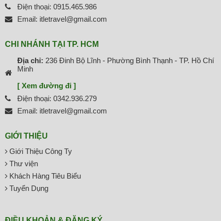
Điện thoại: 0915.465.986
Email: itletravel@gmail.com
CHI NHÁNH TẠI TP. HCM
Địa chỉ:
236 Đinh Bộ Lĩnh - Phường Bình Thạnh - TP. Hồ Chí
Minh
[ Xem đường đi ]
Điện thoại: 0342.936.279
Email: itletravel@gmail.com
GIỚI THIỆU
Giới Thiệu Công Ty
Thư viện
Khách Hàng Tiêu Biểu
Tuyển Dụng
ĐIỀU KHOẢN & ĐĂNG KÝ