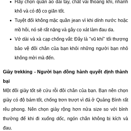
Hãy chọn quần áo dài tay, chất vải thoáng khí, nhanh
khô và có độ co giãn tốt.
Tuyệt đối không mặc quần jean vì khi dính nước hoặc
mồ hôi, nó sẽ rất nặng và gây cọ xát làm đau da.
Vớ dài và xà cạp chống vắt: Đây là "vũ khí" tối thượng
bảo vệ đôi chân của bạn khỏi những người bạn nhỏ
không mời mà đến.
Giày trekking - Người bạn đồng hành quyết định thành
bại
Một đôi giày tốt sẽ cứu rỗi đôi chân của bạn. Bạn nên chọn
giày có độ bám tốt, chống trơn trượt vì đá ở Quảng Bình rất
rêu phong. Nên chọn giày rộng hơn nửa size so với bình
thường để khi đi xuống dốc, ngón chân không bị kích và
đau.