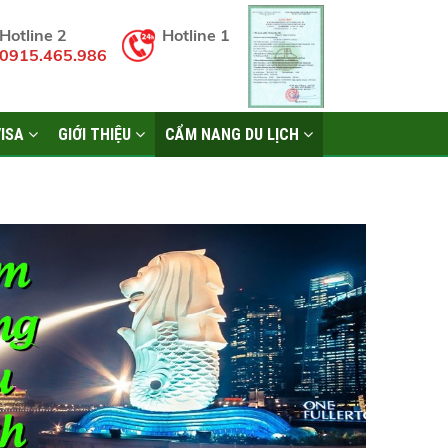
Hotline 2
Hotline 1
0915.465.986
VISA
GIỚI THIỆU
CẨM NANG DU LỊCH