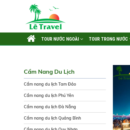
TOUR NƯỚC NGOÀI
TOUR TRONG NƯỚC
LIÊN HỆ
Cẩm Nang Du Lịch
Cẩm nang du lịch Tam Đảo
Cẩm nang du lịch Phú Yên
Cẩm nang du lịch Đà Nẵng
Cẩm nang du lịch Quảng Bình
Cẩm nang du lịch Quy Nhơn