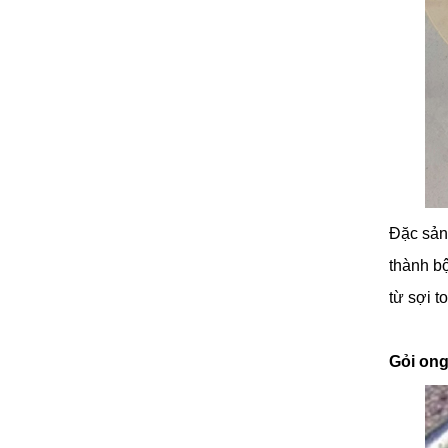
Đặc sản
thành bộ
từ sợi t
Gỏi on