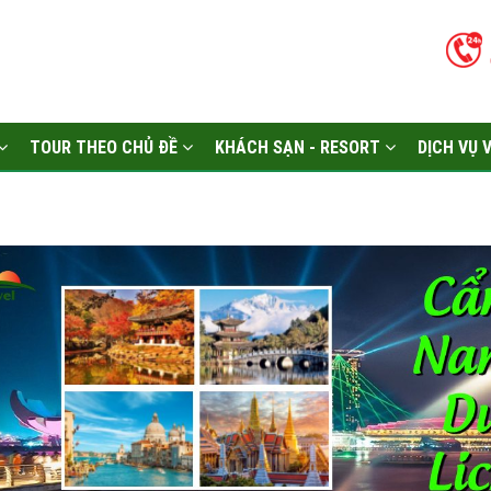
TOUR THEO CHỦ ĐỀ
KHÁCH SẠN - RESORT
DỊCH VỤ 