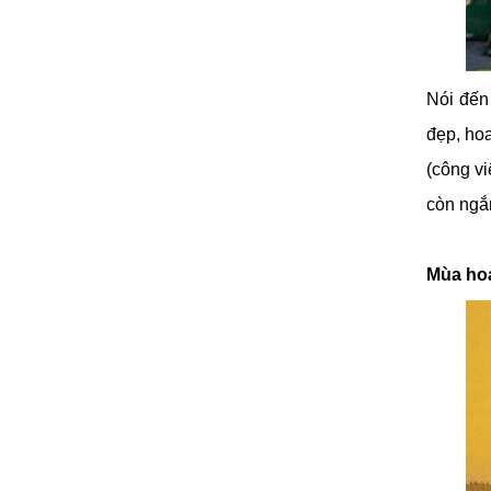
Nói đến
đẹp, ho
(công v
còn ngắ
Mùa ho