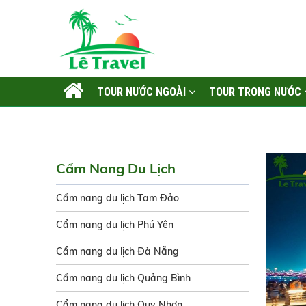
TOUR NƯỚC NGOÀI
TOUR TRONG NƯỚC
LIÊN HỆ
Cẩm Nang Du Lịch
Cẩm nang du lịch Tam Đảo
Cẩm nang du lịch Phú Yên
Cẩm nang du lịch Đà Nẵng
Cẩm nang du lịch Quảng Bình
Cẩm nang du lịch Quy Nhơn