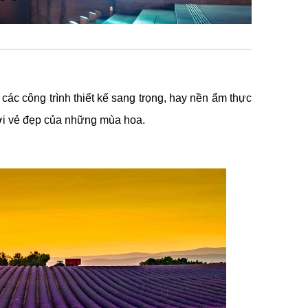
ác công trình thiết kế sang trọng, hay nền ẩm thực
i vẻ đẹp của những mùa hoa.