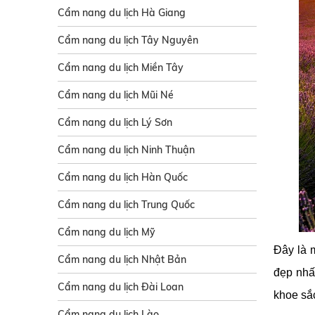
Cẩm nang du lịch Hà Giang
Cẩm nang du lịch Tây Nguyên
Cẩm nang du lịch Miền Tây
Cẩm nang du lịch Mũi Né
Cẩm nang du lịch Lý Sơn
Cẩm nang du lịch Ninh Thuận
Cẩm nang du lịch Hàn Quốc
Cẩm nang du lịch Trung Quốc
Cẩm nang du lịch Mỹ
Đây là 
Cẩm nang du lịch Nhật Bản
đẹp nhấ
Cẩm nang du lịch Đài Loan
khoe sắ
Cẩm nang du lịch Lào