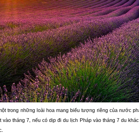
một trong những loài hoa mang biểu tượng riêng của nước pháp
t vào tháng 7, nếu có dịp đi du lịch Pháp vào tháng 7 du kh
c.