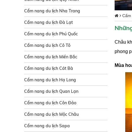
Cẩm nang du lịch Nha Trang
Cẩm 
Cẩm nang du lịch Đà Lạt
Những
Cẩm nang du lịch Phú Quốc
Châu kh
Cẩm nang du lịch Cô Tô
phong p
Cẩm nang du lịch Miền Bắc
Mùa ho
Cẩm nang du lịch Cát Bà
Cẩm nang du lịch Hạ Long
Cẩm nang du lịch Quan Lạn
Cẩm nang du lịch Côn Đảo
Cẩm nang du lịch Mộc Châu
Cẩm nang du lịch Sapa