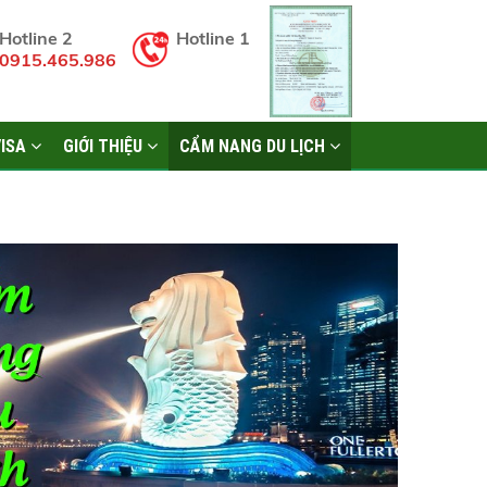
Hotline 2
Hotline 1
0915.465.986
VISA
GIỚI THIỆU
CẨM NANG DU LỊCH