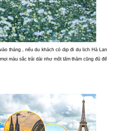
vào tháng , nếu du khách có dịp đi du lịch Hà Lan
 mọi màu sắc trải dài như một tấm thảm cũng đủ để