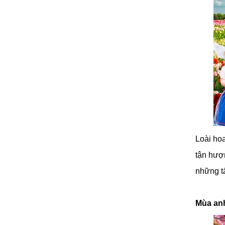
Loài ho
tận hượn
những t
Mùa anh