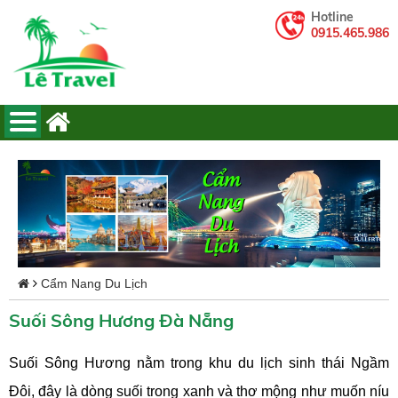
Hotline
0915.465.986
Cẩm Nang Du Lịch
Suối Sông Hương Đà Nẵng
Suối Sông Hương nằm trong khu du lịch sinh thái Ngầm
Đôi, đây là dòng suối trong xanh và thơ mộng như muốn níu