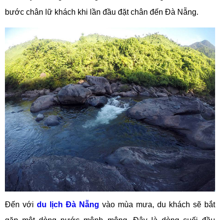
bước chân lữ khách khi lần đầu đặt chân đến Đà Nẵng.
Đến với
du lịch Đà Nẵng
vào mùa mưa, du khách sẽ bắt