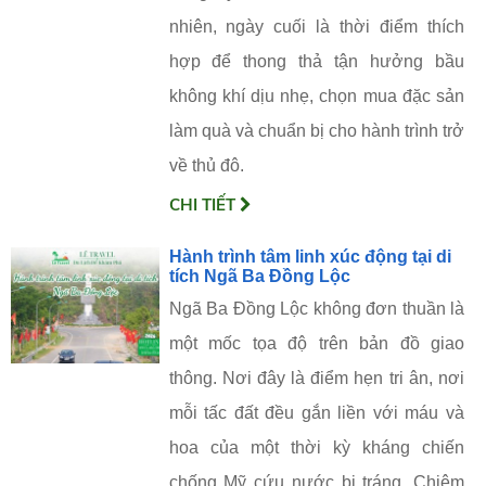
nhiên, ngày cuối là thời điểm thích
hợp để thong thả tận hưởng bầu
không khí dịu nhẹ, chọn mua đặc sản
làm quà và chuẩn bị cho hành trình trở
về thủ đô.
CHI TIẾT
Hành trình tâm linh xúc động tại di
tích Ngã Ba Đồng Lộc
Ngã Ba Đồng Lộc không đơn thuần là
một mốc tọa độ trên bản đồ giao
thông. Nơi đây là điểm hẹn tri ân, nơi
mỗi tấc đất đều gắn liền với máu và
hoa của một thời kỳ kháng chiến
chống Mỹ cứu nước bi tráng. Chiêm