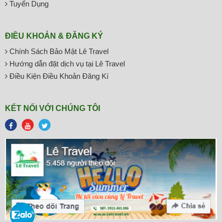
Tuyển Dụng
ĐIỀU KHOẢN & ĐĂNG KÝ
Chính Sách Bảo Mật Lê Travel
Hướng dẫn đặt dịch vụ tại Lê Travel
Điều Kiện Điều Khoản Đăng Kí
KẾT NỐI VỚI CHÚNG TÔI