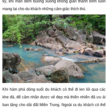
kỳ, khi màn đêm buông xuống không gian thanh bình luôn
mang lại cho du khách những cảm giác thích thú.
Khi hám phá dòng suối du khách có thể đi len lỏi qua các
khe đá, để cảm nhận được vẻ đẹp mà thiên nhiên đã ưu ái
ban tặng cho dải đất Miền Trung. Ngoài ra du khách có thể