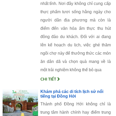
nhất tỉnh. Nơi đây không chỉ cung cấp
thực phẩm tươi sống hằng ngày cho
người dân địa phương mà còn là
điểm đến văn hóa ẩm thực thu hút
đông đảo du khách. Đối với ai đang
lên kế hoạch du lịch, việc ghé thăm
ngôi chợ này để thưởng thức các món
ăn dân dã và chọn quà mang về là
một trải nghiệm không thể bỏ qua
CHI TIẾT
Khám phá các di tích lịch sử nổi
tiếng tại Đồng Hới
Thành phố Đồng Hới không chỉ là
trung tâm hành chính hay điểm trung