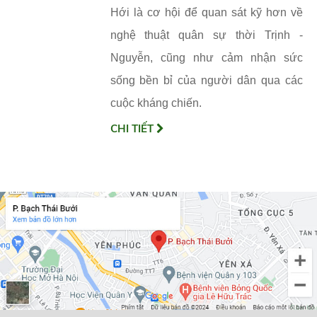
Hới là cơ hội để quan sát kỹ hơn về
nghệ thuật quân sự thời Trịnh -
Nguyễn, cũng như cảm nhận sức
sống bền bỉ của người dân qua các
cuộc kháng chiến.
CHI TIẾT