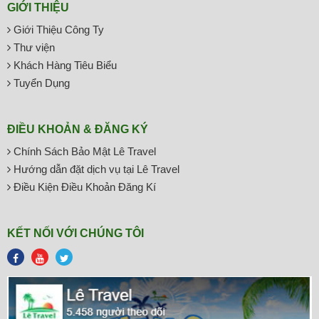
GIỚI THIỆU
Giới Thiệu Công Ty
Thư viện
Khách Hàng Tiêu Biểu
Tuyển Dụng
ĐIỀU KHOẢN & ĐĂNG KÝ
Chính Sách Bảo Mật Lê Travel
Hướng dẫn đặt dịch vụ tại Lê Travel
Điều Kiện Điều Khoản Đăng Kí
KẾT NỐI VỚI CHÚNG TÔI