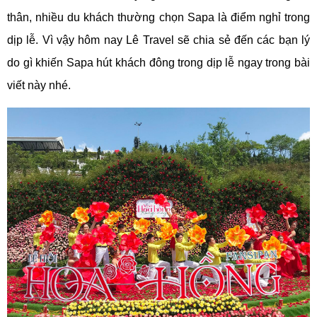
thân, nhiều du khách thường chọn Sapa là điểm nghỉ trong
dịp lễ. Vì vậy hôm nay Lê Travel sẽ chia sẻ đến các bạn lý
do gì khiến Sapa hút khách đông trong dịp lễ ngay trong bài
viết này nhé.