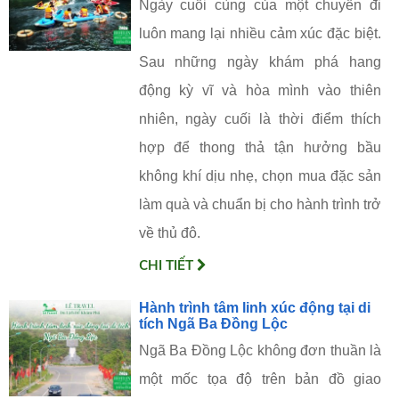
Ngày cuối cùng của một chuyến đi
luôn mang lại nhiều cảm xúc đặc biệt.
Sau những ngày khám phá hang
động kỳ vĩ và hòa mình vào thiên
nhiên, ngày cuối là thời điểm thích
hợp để thong thả tận hưởng bầu
không khí dịu nhẹ, chọn mua đặc sản
làm quà và chuẩn bị cho hành trình trở
về thủ đô.
CHI TIẾT
Hành trình tâm linh xúc động tại di
tích Ngã Ba Đồng Lộc
Ngã Ba Đồng Lộc không đơn thuần là
một mốc tọa độ trên bản đồ giao