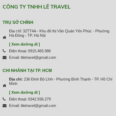
CÔNG TY TNHH LÊ TRAVEL
TRỤ SỞ CHÍNH
Địa chỉ: 32TT4A - Khu đô thị Văn Quán Yên Phúc - Phường
Hà Đông - TP. Hà Nội
[ Xem đường đi ]
Điện thoại: 0915.465.986
Email: itletravel@gmail.com
CHI NHÁNH TẠI TP. HCM
Địa chỉ:
236 Đinh Bộ Lĩnh - Phường Bình Thạnh - TP. Hồ Chí
Minh
[ Xem đường đi ]
Điện thoại: 0342.936.279
Email: itletravel@gmail.com