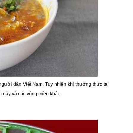
người dân Việt Nam. Tuy nhiên khi thưởng thức tại
i đây và các vùng miền khác.