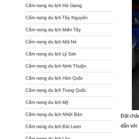
Cẩm nang du lịch Hà Giang
Cẩm nang du lịch Tây Nguyên
Cẩm nang du lịch Miền Tây
Cẩm nang du lịch Mũi Né
Cẩm nang du lịch Lý Sơn
Cẩm nang du lịch Ninh Thuận
Cẩm nang du lịch Hàn Quốc
Cẩm nang du lịch Trung Quốc
Cẩm nang du lịch Mỹ
Cẩm nang du lịch Nhật Bản
Đặt châ
dẫn với 
Cẩm nang du lịch Đài Loan
Cẩm nang du lịch Lào