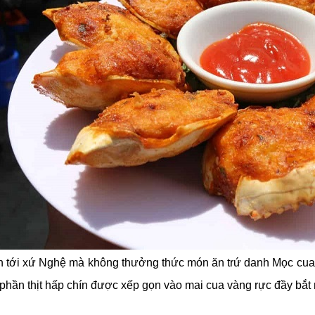
n tới xứ Nghệ mà không thưởng thức món ăn trứ danh Mọc cua b
phần thịt hấp chín được xếp gọn vào mai cua vàng rực đầy bắt 