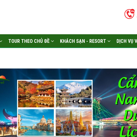
TOUR THEO CHỦ ĐỀ
KHÁCH SẠN - RESORT
DỊCH VỤ 