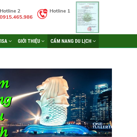
Hotline 2
Hotline 1
0915.465.986
VISA
GIỚI THIỆU
CẨM NANG DU LỊCH