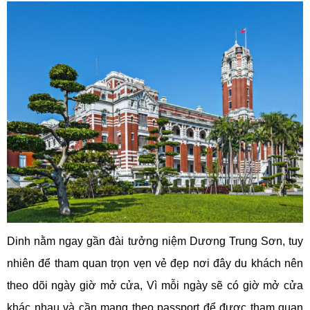
Dinh nằm ngay gần đài tưởng niệm Dương Trung Sơn, tuy
nhiên để tham quan trọn vẹn vẻ đẹp nơi đây du khách nên
theo dõi ngày giờ mở cửa, Vì mỗi ngày sẽ có giờ mở cửa
khác nhau và cần mang theo passport để được tham quan