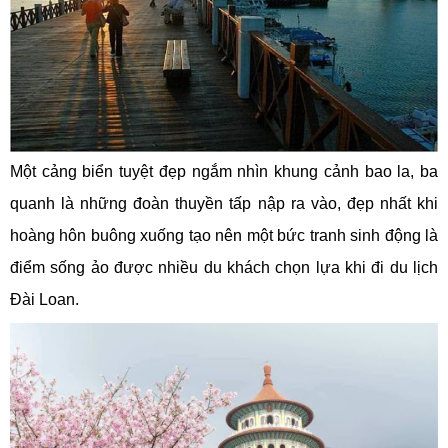
Một cảng biển tuyệt đẹp ngắm nhìn khung cảnh bao la, ba
quanh là những đoàn thuyền tấp nập ra vào, đẹp nhất khi
hoàng hôn buông xuống tạo nên một bức tranh sinh động là
điểm sống ảo được nhiều du khách chọn lựa khi đi du lịch
Đài Loan.