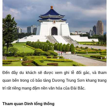
Đến đây du khách sẽ được xem ghi lễ đổi gác, và tham
quan bên trong có bảo tàng Dương Trung Sơn khang trang
trí rất riêng mang đậm nền văn hóa của Đài Bắc.
Tham quan Dinh tổng thống