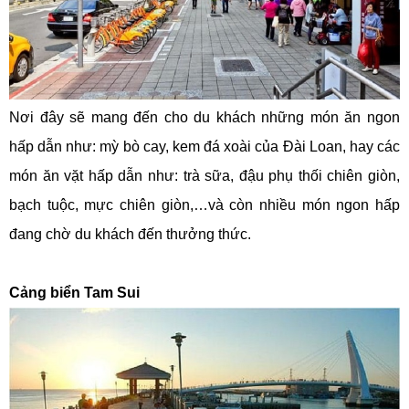
Nơi đây sẽ mang đến cho du khách những món ăn ngon
hấp dẫn như: mỳ bò cay, kem đá xoài của Đài Loan, hay các
món ăn vặt hấp dẫn như: trà sữa, đậu phụ thối chiên giòn,
bạch tuộc, mực chiên giòn,…và còn nhiều món ngon hấp
đang chờ du khách đến thưởng thức.
Cảng biển Tam Sui