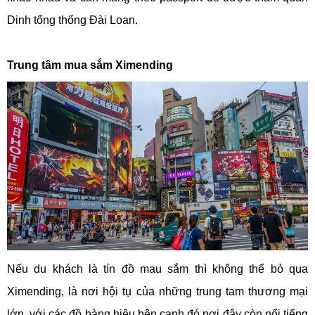
Dinh tổng thống Đài Loan.
Trung tâm mua sắm Ximending
Nếu du khách là tín đồ mau sắm thì không thể bỏ qua
Ximending, là nơi hội tụ của những trung tam thương mại
lớn, với các đồ hàng hiệu bên cạnh đó nơi đây còn nổi tiếng