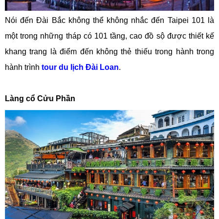
Nói đến Đài Bắc không thể không nhắc đến Taipei 101 là
một trong những tháp có 101 tầng, cao đồ sộ được thiết kế
khang trang là điểm đến không thẻ thiếu trong hành trong
hành trình
tour du lịch Đài Loan
.
Làng cổ Cửu Phần