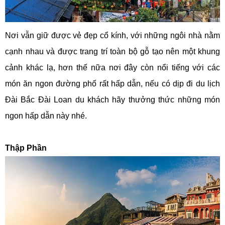
Nơi vẫn giữ được vẻ đẹp cổ kính, với những ngôi nhà nằm
cạnh nhau và được trang trí toàn bộ gỗ tạo nên một khung
cảnh khác lạ, hơn thế nữa nơi đây còn nổi tiếng với các
món ăn ngon đường phố rất hấp dẫn, nếu có dịp đi du lịch
Đài Bắc Đài Loan du khách hãy thưởng thức những món
ngon hấp dẫn này nhé.
Thập Phần