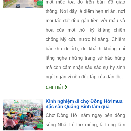
một mốc tọa độ trên bản đồ giao
thông. Nơi đây là điểm hẹn tri ân, nơi
mỗi tấc đất đều gắn liền với máu và
hoa của một thời kỳ kháng chiến
chống Mỹ cứu nước bi tráng. Chiêm
bái khu di tích, du khách không chỉ
lắng nghe những trang sử hào hùng
mà còn cảm nhận sâu sắc sự hy sinh
ngút ngàn vì nền độc lập của dân tộc.
CHI TIẾT
Kinh nghiệm đi chợ Đồng Hới mua
đặc sản Quảng Bình làm quà
Chợ Đồng Hới nằm ngay bên dòng
sông Nhật Lệ thơ mộng, là trung tâm