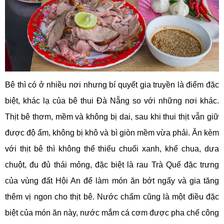
Bê thì có ở nhiều nơi nhưng bí quyết gia truyền là điểm đặc
biệt, khác lạ của bê thui Đà Nẵng so với những nơi khác.
Thịt bê thơm, mềm và không bị dai, sau khi thui thịt vẫn giữ
được độ ẩm, không bị khô và bì giòn mềm vừa phải. Ăn kèm
với thịt bê thì không thể thiếu chuối xanh, khế chua, dưa
chuột, đu đủ thái mỏng, đặc biệt là rau Trà Quế đặc trưng
của vùng đất Hội An để làm món ăn bớt ngấy và gia tăng
thêm vị ngon cho thịt bê. Nước chấm cũng là một điều đặc
biệt của món ăn này, nước mắm cá cơm được pha chế công