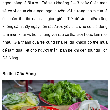
ngoài bằng lá ổi tươi. Tré sau khoảng 2 – 3 ngày ủ lên men
sẽ có vị chua chua ngọt ngọt quyện với hương thơm của lá
ổi, phần thịt thì dai dai, giòn giòn. Tré dù ăn nhiều cũng
không cảm thấy ngấy nên rất được yêu thích, nó có thể dùng
làm món khai vị, trộn chung với rau củ thái sợi hoặc làm mồi
nhậu. Giá thành của tré cũng khá rẻ, du khách có thể mua
để làm quà Tết cho người thân, bạn bè khi đến tour du lịch
Đà Nẵng.
Bê thui Cầu Mống