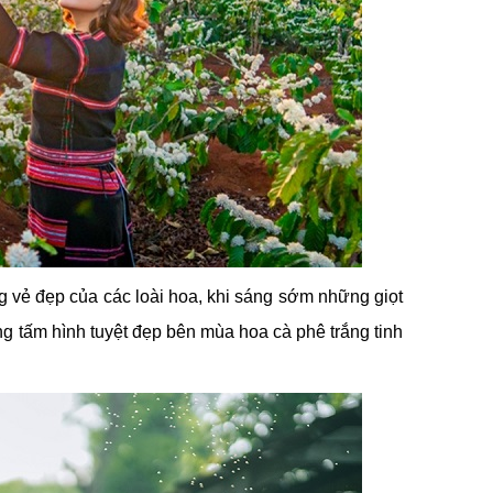
 vẻ đẹp của các loài hoa, khi sáng sớm những giọt
g tấm hình tuyệt đẹp bên mùa hoa cà phê trắng tinh