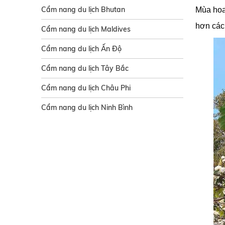
Cẩm nang du lịch Bhutan
Mùa hoa
hơn các 
Cẩm nang du lịch Maldives
Cẩm nang du lịch Ấn Độ
Cẩm nang du lịch Tây Bắc
Cẩm nang du lịch Châu Phi
Cẩm nang du lịch Ninh Bình