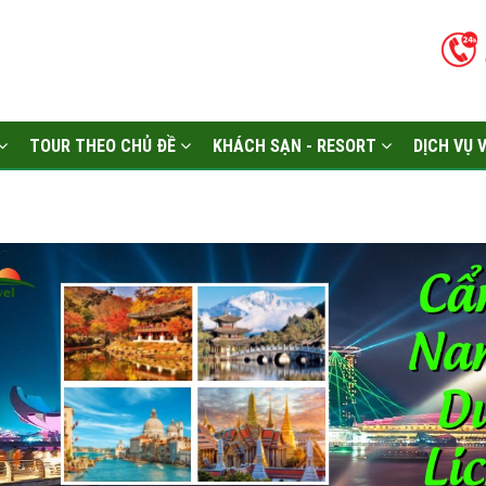
TOUR THEO CHỦ ĐỀ
KHÁCH SẠN - RESORT
DỊCH VỤ 