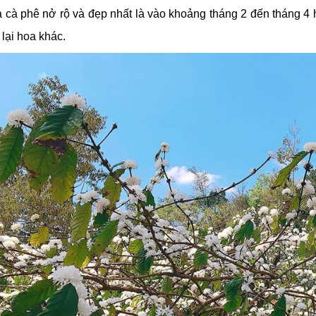
 cà phê nở rộ và đẹp nhất là vào khoảng tháng 2 đến tháng 4
lại hoa khác.