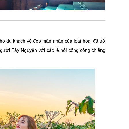
o du khách vẻ đẹp mãn nhãn của loài hoa, đã trở
 người Tây Nguyên với các lễ hội công công chiêng