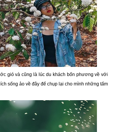
ước gió và cũng là lúc du khách bốn phương về với
ích sống ảo về đây để chụp lại cho mình những tấm