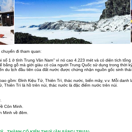
 chuyển đi tham quan:
i số 1 ở tỉnh Trung Vân Nam" vì nó cao 4.223 mét và có diện tích tổng
 bằng gỗ mà giới giàu có của người Trung Quốc sử dụng trong thời kỳ t
đến du lịch đầu tiên của đất nước được chứng nhận nguồn gốc sinh thái
 bao gồm: Đỉnh Kiệu Tử, Thiên Trì, thác nước, biển mây, v.v. Mỗi dan
 Thiên Trì là hồ trên núi, thác nước là đặc điểm nước trên núi.
.
về Côn Minh.
ôn Minh về đêm.
UỶ - THÀNH CỔ KIẾN THUỶ (ĂN SÁNG/ TRƯA)