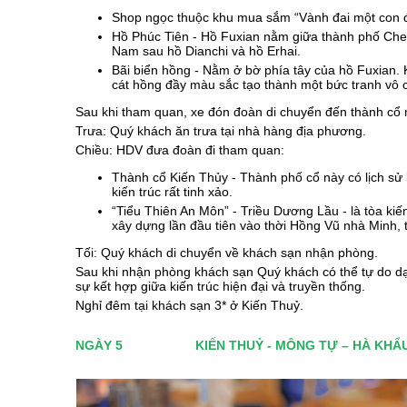
Shop ngọc thuộc khu mua sắm “Vành đai một con
Hồ Phúc Tiên - Hồ Fuxian nằm giữa thành phố Chen
Nam sau hồ Dianchi và hồ Erhai.
Bãi biển hồng - Nằm ở bờ phía tây của hồ Fuxian. 
cát hồng đầy màu sắc tạo thành một bức tranh vô c
Sau khi tham quan, xe đón đoàn di chuyển đến thành cổ 
Trưa: Quý khách ăn trưa tại nhà hàng địa phương.
Chiều: HDV đưa đoàn đi tham quan:
Thành cổ Kiến Thủy - Thành phố cổ này có lịch sử 
kiến ​​trúc rất tinh xảo.
“Tiểu Thiên An Môn” - Triều Dương Lầu - là tòa k
xây dựng lần đầu tiên vào thời Hồng Vũ nhà Minh, t
Tối: Quý khách di chuyển về khách sạn nhận phòng.
Sau khi nhận phòng khách sạn Quý khách có thể tự do d
sự kết hợp giữa kiến ​​trúc hiện đại và truyền thống.
Nghỉ đêm tại khách sạn 3* ở Kiến Thuỷ.
NGÀY 5
KIẾN THUỶ - MÔNG TỰ – HÀ KHẨU