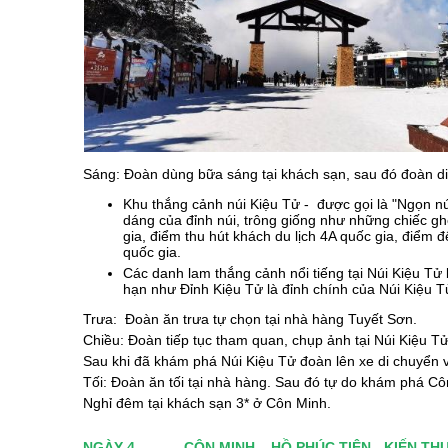
Sáng: Đoàn dùng bữa sáng tại khách sạn, sau đó đoàn di
Khu thắng cảnh núi Kiệu Tử - được gọi là "Ngọn nú
dáng của đỉnh núi, trông giống như những chiếc ghế
gia, điểm thu hút khách du lịch 4A quốc gia, điểm 
quốc gia.
Các danh lam thắng cảnh nổi tiếng tại Núi Kiệu Tử
hạn như Đỉnh Kiệu Tử là đỉnh chính của Núi Kiệu Tử,
Trưa: Đoàn ăn trưa tự chọn tại nhà hàng Tuyết Sơn.
Chiều: Đoàn tiếp tục tham quan, chụp ảnh tại Núi Kiệu Tử
Sau khi đã khám phá Núi Kiệu Tử đoàn lên xe di chuyển 
Tối: Đoàn ăn tối tại nhà hàng. Sau đó tự do khám phá C
Nghỉ đêm tại khách sạn 3* ở Côn Minh.
NGÀY 4
CÔN MINH – HỒ PHÚC TIÊN - KIẾN TH