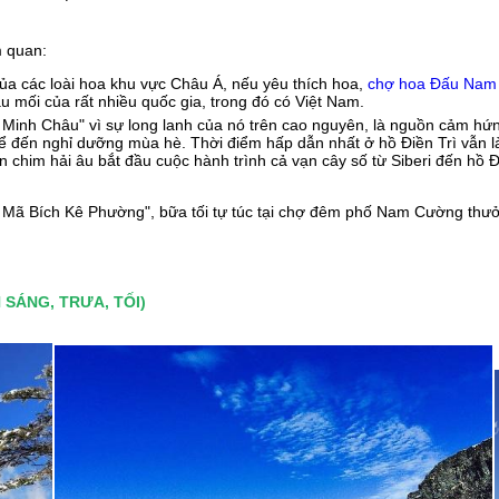
m quan:
 các loài hoa khu vực Châu Á, nếu yêu thích hoa,
chợ hoa Đấu Nam
u mối của rất nhiều quốc gia, trong đó có Việt Nam.
ên Minh Châu" vì sự long lanh của nó trên cao nguyên, là nguồn cảm hứ
 để đến nghỉ dưỡng mùa hè. Thời điểm hấp dẫn nhất ở hồ Điền Trì vẫn l
àn chim hải âu bắt đầu cuộc hành trình cả vạn cây số từ Siberi đến hồ 
im Mã Bích Kê Phường", bữa tối tự túc tại chợ đêm phố Nam Cường thư
 SÁNG, TRƯA, TỐI)