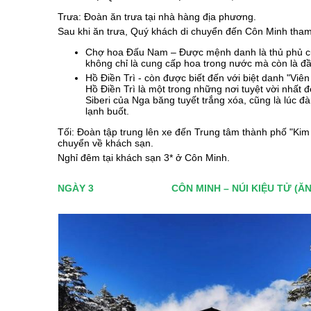
Trưa: Đoàn ăn trưa tại nhà hàng địa phương.
Sau khi ăn trưa, Quý khách di chuyển đến Côn Minh tha
Chợ hoa Đấu Nam – Được mệnh danh là thủ phủ của
không chỉ là cung cấp hoa trong nước mà còn là đầ
Hồ Điền Trì - còn được biết đến với biệt danh "Vi
Hồ Điền Trì là một trong những nơi tuyệt vời nhất
Siberi của Nga băng tuyết trắng xóa, cũng là lúc đ
lạnh buốt.
Tối: Đoàn tập trung lên xe đến Trung tâm thành phố "K
chuyển về khách sạn.
Nghỉ đêm tại khách sạn 3* ở Côn Minh.
NGÀY 3
CÔN MINH – NÚI KIỆU TỬ (ĂN