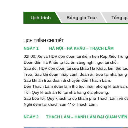
Lịch trình
Bảng giá Tour
Tổng q
LỊCH TRÌNH CHI TIẾT
NGÀY 1
HÀ NỘI - HÀ KHẨU – THẠCH L
02h00: Xe và HDV đón đoàn tại điểm hẹn Rạp Xiếc Trung
Đoàn đến Hà Khẩu tự túc ăn sáng nghỉ ngơi tại chỗ.
Sau đó, HDV đón đoàn tại cửa khẩu Hà Khẩu, làm thủ tụ
Trưa: Sau khi đoàn nhập cảnh đoàn ăn trưa tại nhà hàng
Sau khi ăn trưa đoàn di chuyển đến Thạch Lâm.
Đến Thạch Lâm đoàn làm thủ tục nhận phòng khách sạn, n
Tối: Quý khách ăn tối tại nhà hàng địa phương.
Sau bữa tối, Quý khách tự do khám phá Thạch Lâm về đ
Nghỉ đêm tại khách sạn 4* ở Thạch Lâm.
NGÀY 2
THẠCH LÂM – HẠNH LÂM ĐẠI QUAN VIÊN 