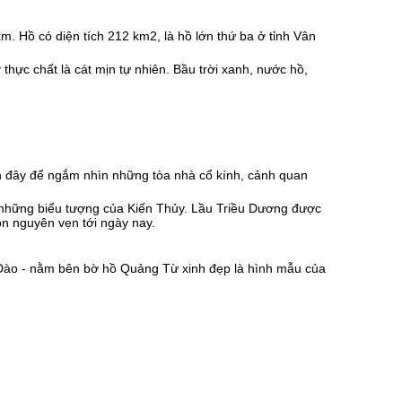
 Hồ có diện tích 212 km2, là hồ lớn thứ ba ở tỉnh Vân
hực chất là cát mịn tự nhiên. Bầu trời xanh, nước hồ,
ến đây để ngắm nhìn những tòa nhà cổ kính, cảnh quan
g những biểu tượng của Kiến Thủy. Lầu Triều Dương được
ồn nguyên vẹn tới ngày nay.
 Đào - nằm bên bờ hồ Quảng Từ xinh đẹp là hình mẫu của