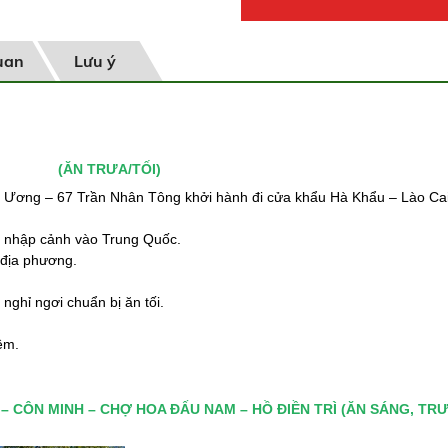
uan
Lưu ý
ÂM (ĂN TRƯA/TỐI)
 Ương – 67 Trần Nhân Tông khởi hành đi cửa khẩu Hà Khẩu – Lào Cai
c nhập cảnh vào Trung Quốc.
 địa phương.
ghỉ ngơi chuẩn bị ăn tối.
êm.
– CÔN MINH – CHỢ HOA ĐẤU NAM – HỒ ĐIỀN TRÌ (ĂN SÁNG, TRƯ