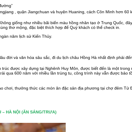
 đường”
gjiang , quận Jiangchuan và huyện Huaning, cách Côn Minh hơn 60 km.
Không giống như nhiều bãi biển màu hồng nhân tạo ở Trung Quốc, đây t
ùng thơ mộng, đặc biệt thích hợp để Quý khách có thể check in.
ngàn năm lịch sử Kiến Thủy.
lâu đời và văn hóa sâu sắc, đi du lịch châu Hồng Hà nhất định phải đ
iến trúc được xây dựng tại Nghênh Huy Môn, được biết đến là một tron
rải qua 600 năm với nhiều lần trùng tu, công trình này vẫn được bảo t
ạo chơi, thưởng thức các món ăn đặc sản địa phương tại chợ đêm Tử
 – HÀ NỘI (ĂN SÁNG/TRƯA)