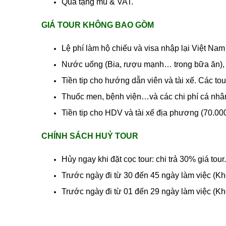
Quà tặng mũ & VAT.
GIÁ TOUR KHÔNG BAO GỒM
Lệ phí làm hộ chiếu và visa nhập lại Việt Na
Nước uống (Bia, rượu mạnh… trong bữa ăn), đi
Tiền tip cho hướng dẫn viên và tài xế. Các to
Thuốc men, bệnh viện…và các chi phí cá nhân
Tiền tip cho HDV và tài xế địa phương (70.0
CHÍNH SÁCH HUỶ TOUR
Hủy ngay khi đặt cọc tour: chi trả 30% giá tour.
Trước ngày đi từ 30 đến 45 ngày làm việc (Khô
Trước ngày đi từ 01 đến 29 ngày làm việc (Khô