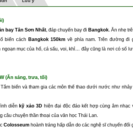
uan
Lưu ý
i)
sân bay Tân Sơn Nhất
, đáp chuyến bay đi
Bangkok
. Ăn nhẹ tr
ố biển cách
Bangkok 150km
về phía nam. Trên đường đi
 ngoạn mục của hổ, cá sấu, voi, khỉ… đây cũng là nơi có số l
Ăn sáng, trưa, tối)
. Tắm biển và tham gia các môn thể thao dưới nước như nhảy
rình diễn
kỹ xảo 3D
hiện đại độc đáo kết hợp cùng âm nhạc 
câu chuyện thần thoại của văn học Thái Lan.
ặc
Colosseum
hoành tráng hấp dẫn do các nghệ sĩ chuyển đổi g