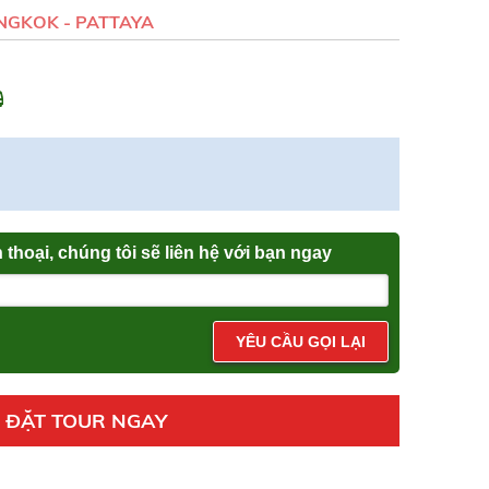
NGKOK - PATTAYA
n thoại, chúng tôi sẽ liên hệ với bạn ngay
YÊU CẦU GỌI LẠI
ĐẶT TOUR NGAY