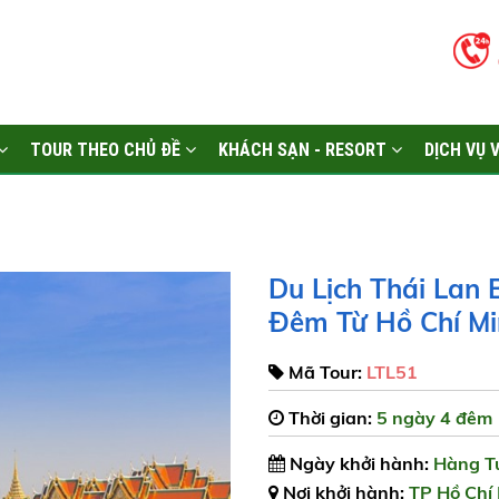
TOUR THEO CHỦ ĐỀ
KHÁCH SẠN - RESORT
DỊCH VỤ 
Du Lịch Thái Lan
Đêm Từ Hồ Chí Mi
Mã Tour:
LTL51
Thời gian:
5 ngày 4 đêm
Ngày khởi hành:
Hàng T
Nơi khởi hành:
TP Hồ Chí