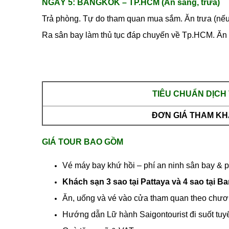
NGÀY 5: BANGKOK – TP.HCM (Ăn sáng, trưa)
Trả phòng. Tự do tham quan mua sắm. Ăn trưa (nếu t
Ra sân bay làm thủ tục đáp chuyến về Tp.HCM. Ăn n
TIÊU CHUẨN DỊCH
ĐƠN GIÁ THAM K
GIÁ TOUR BAO GỒM
Vé máy bay khứ hồi – phí an ninh sân bay & 
Khách sạn 3 sao tại Pattaya và 4 sao tại B
Ăn, uống và vé vào cửa tham quan theo chươn
Hướng dẫn Lữ hành Saigontourist đi suốt tu