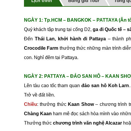
Lịch trình
Bảng giá Tour
Tổng q
NGÀY 1: Tp.HCM – BANGKOK – PATTAYA (Ăn tố
Quý khách tập trung tại cổng D2,
ga đi Quốc tế – 
Đến
Thái Lan, khởi hành đi Pattaya
– thành ph
Crocodile Farm
thưởng thức những màn trình diễn
con. Nghỉ đêm tại Pattaya.
NGÀY 2: PATTAYA – ĐẢO SAN HÔ – KAAN SHOW (
Lên tàu cao tốc tham quan
đảo san hô Koh Larn
Trở về đất liền.
Chiều
: thưởng thức
Kaan Show
– chương trình t
Chàng Kaan
ham mê đọc sách hòa mình vào những 
Thưởng thức
chương trình văn nghệ Alcazar
ho