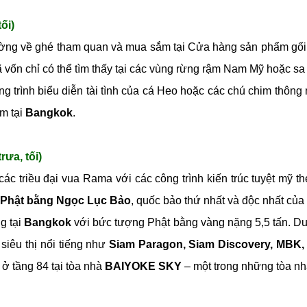
ối)
ường về ghé tham quan và mua sắm tại Cửa hàng sản phẩm gối,
ã vốn chỉ có thể tìm thấy tại các vùng rừng rậm Nam Mỹ hoặc s
g trình biểu diễn tài tình của cá Heo hoặc các chú chim thông
êm tại
Bangkok
.
ưa, tối)
ác triều đại vua Rama với các công trình kiến trúc tuyệt mỹ t
Phật bằng Ngọc Lục Bảo
, quốc bảo thứ nhất và độc nhất của
g tại
Bangkok
với bức tượng Phật bằng vàng nặng 5,5 tấn. Du
siêu thị nổi tiếng như
Siam Paragon, Siam Discovery, MBK,
ở tầng 84 tại tòa nhà
BAIYOKE SKY
– một trong những tòa n