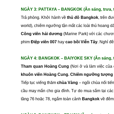
NGÀY 3: PATTAYA – BANGKOK (Ăn sáng, trưa, t
Trả phòng. Khởi hành về
thủ đô Bangkok
, trên đ
world), chiêm ngưỡng tận mắt các loài thú hoang d
Công viên hải dương
(Marine Park) với các chươn
phim
Điệp viên 007
hay
cao bồi Viễn Tây
. Nghỉ đ
NGÀY 4: BANGKOK – BAIYOKE SKY (Ăn sáng, tr
Tham quan Hoàng Cung
(Nơi ở và làm việc của c
khuôn viên Hoàng Cung.
Chiêm ngưỡng tượng 
Tiếp tục viếng thăm
chùa Vàng
– ngôi chùa nổi tiến
cầu may mắn cho gia đình. Tự do mua sắm tại các 
tầng 76 hoặc 78, ngắm toàn cảnh
Bangkok
về đêm 