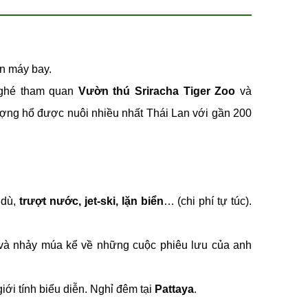
ên máy bay.
 ghé tham quan
Vườn thú Sriracha Tiger Zoo
và
ượng hổ được nuôi nhiều nhất Thái Lan với gần 200
 dù,
trượt nước, jet-ski, lặn biển
… (chi phí tự túc).
và nhảy múa kể về những cuộc phiêu lưu của anh
iới tính biểu diễn. Nghỉ đêm tại
Pattaya
.