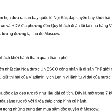
m hẹn đưa ra sân bay quốc tế Nội Bài, đáp chyến bay khởi hàn
, xe và HDV địa phương đón Quý khách đi ăn tối tại nhà hàng V
c tương đương tại thủ đô Moscow.
 khách khởi hành tham quan thành phố:
lớn nhất của Nga được UNESCO công nhận là di sản Thế giới 
giữ thi hài của Vladimir llyich Lenin vị lãnh tụ vĩ đại của nước 
 lạ độc đáo đẹp rực rỡ như lâu đài cổ tích. Đây là một trong 
ỏa sáng rực rỡ với 9 tòa tháp chóp hình củ hành.
t trong những trung tâm mua sắm độc quyền ở Moscow.