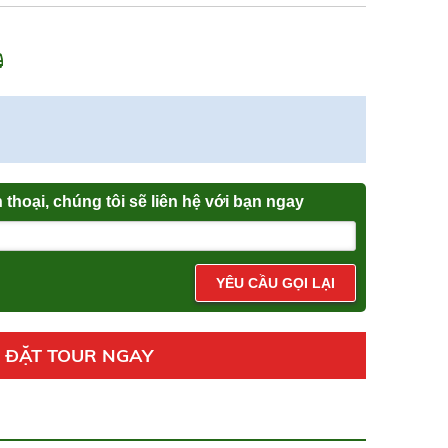
n thoại, chúng tôi sẽ liên hệ với bạn ngay
YÊU CẦU GỌI LẠI
ĐẶT TOUR NGAY