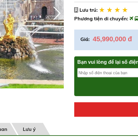
Lưu trú:
Phương tiện di chuyển:
45,990,000 đ
Giá:
Bạn vui lòng để lại số điệ
uan
Lưu ý