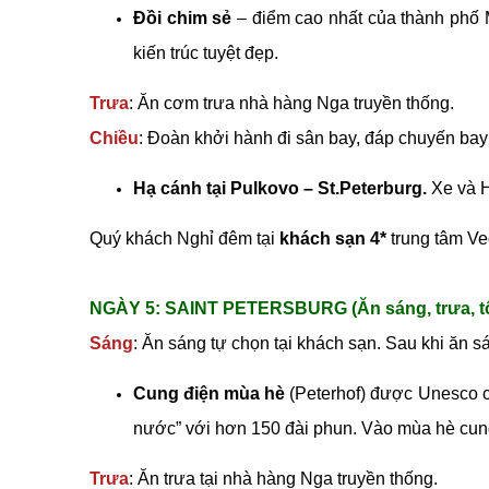
Đồi chim sẻ
– điểm cao nhất của thành phố 
kiến trúc tuyệt đẹp.
Trưa
: Ăn cơm trưa nhà hàng Nga truyền thống.
Chiều
: Đoàn khởi hành đi sân bay, đáp chuyến bay 
Hạ cánh tại Pulkovo – St.Peterburg.
Xe và H
Quý khách Nghỉ đêm tại
khách sạn 4*
trung tâm Ve
NGÀY 5: SAINT PETERSBURG (Ăn sáng, trưa, tố
Sáng
: Ăn sáng tự chọn tại khách sạn. Sau khi ăn 
Cung điện mùa hè
(Peterhof) được Unesco cô
nước” với hơn 150 đài phun. Vào mùa hè cung
Trưa
: Ăn trưa tại nhà hàng Nga truyền thống.