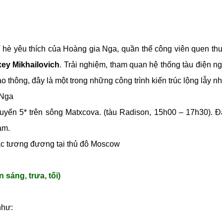
ỉ hè yêu thích của Hoàng gia Nga, quần thể công viên quen thuộ
ey Mikhailovich
. Trải nghiệm, tham quan hệ thống tàu điện
o thông, đây là một trong những công trình kiến trúc lộng lẫy nh
 Nga
huyển 5* trên sông Matxcova. (tàu Radison, 15h00 – 17h30). Đ
am.
ặc tương đương tại thủ đô Moscow
ng, trưa, tối)
như: