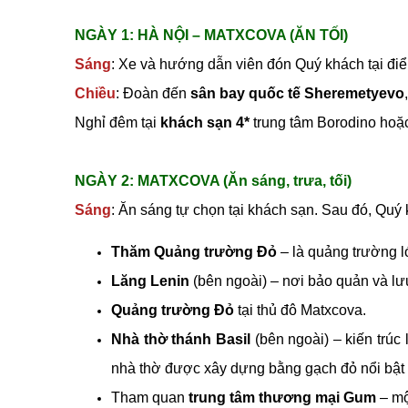
NGÀY 1: HÀ NỘI – MATXCOVA (ĂN TỐI)
Sáng
: Xe và hướng dẫn viên đón Quý khách tại điể
Chiều
: Đoàn đến
sân bay quốc tế Sheremetyevo
Nghỉ đêm tại
khách sạn 4*
trung tâm Borodino hoặ
NGÀY 2: MATXCOVA (Ăn sáng, trưa, tối)
Sáng
: Ăn sáng tự chọn tại khách sạn. Sau đó, Quý
Thăm Quảng trường Đỏ
– là quảng trường 
Lăng Lenin
(bên ngoài) – nơi bảo quản và lưu 
Quảng trường Đỏ
tại thủ đô Matxcova.
Nhà thờ thánh Basil
(bên ngoài) – kiến trúc
nhà thờ được xây dựng bằng gạch đỏ nổi bật t
Tham quan
trung tâm thương mại Gum
– mộ