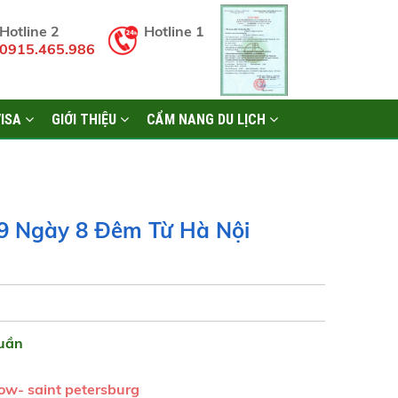
Hotline 2
Hotline 1
0915.465.986
VISA
GIỚI THIỆU
CẨM NANG DU LỊCH
 9 Ngày 8 Đêm Từ Hà Nội
uần
ow- saint petersburg