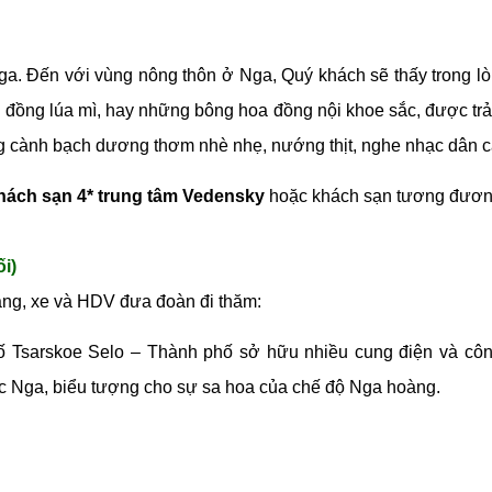
ga. Đến với vùng nông thôn ở Nga, Quý khách sẽ thấy trong lò
đồng lúa mì, hay những bông hoa đồng nội khoe sắc, được trả
g cành bạch dương thơm nhè nhẹ, nướng thịt, nghe nhạc dân c
hách sạn 4* trung tâm Vedensky
hoặc khách sạn tương đương 
i)
sáng, xe và HDV đưa đoàn đi thăm:
ố Tsarskoe Selo – Thành phố sở hữu nhiều cung điện và công 
úc Nga, biểu tượng cho sự sa hoa của chế độ Nga hoàng.