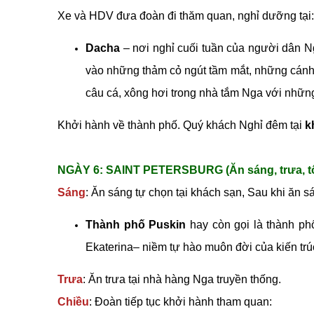
Xe và HDV đưa đoàn đi thăm quan, nghỉ dưỡng tại:
Dacha
– nơi nghỉ cuối tuần của người dân N
vào những thảm cỏ ngút tầm mắt, những cánh 
câu cá, xông hơi trong nhà tắm Nga với nhữn
Khởi hành về thành phố. Quý khách Nghỉ đêm tại
k
NGÀY 6: SAINT PETERSBURG (Ăn sáng, trưa, tố
Sáng
: Ăn sáng tự chọn tại khách sạn, Sau khi ăn 
Thành phố Puskin
hay còn gọi là thành ph
Ekaterina– niềm tự hào muôn đời của kiến tr
Trưa
: Ăn trưa tại nhà hàng Nga truyền thống.
Chiều
: Đoàn tiếp tục khởi hành tham quan: