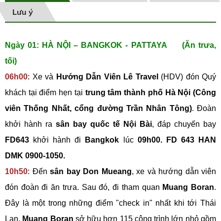
Lưu ý
Ngày 01: HÀ NỘI – BANGKOK - PATTAYA (Ăn trưa,
tối)
06h00
: Xe và
Hướng Dẫn Viên Lê Travel
(HDV) đón Quý
khách tại điểm hẹn tại
trung tâm thành phố Hà Nội (Công
viên Thống Nhất, cổng đường Trần Nhân Tông)
. Đoàn
khởi hành ra
sân bay quốc tế Nội Bài
, đáp chuyến bay
FD643
khởi hành đi
Bangkok
lúc
09h00. FD 643 HAN
DMK 0900-1050.
10h50
: Đến
sân bay Don Mueang
, xe và hướng dẫn viên
đón đoàn đi ăn trưa. Sau đó, đi tham quan
Muang Boran
.
Đây là một trong những điểm "check in" nhất khi tới Thái
Lan.
Muang Boran
sở hữu hơn 115 công trình lớn nhỏ gồm