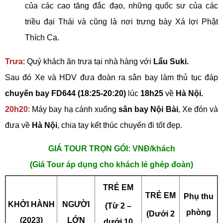
của các cao tăng đắc đạo, những quốc sư của các
triều đại Thái và cũng là nơi trưng bày Xá lợi Phật
Thích Ca.
Trưa
: Quý khách ăn trưa tại nhà hàng với
Lẩu Suki.
Sau đó Xe và HDV đưa đoàn ra sân bay làm thủ tục đáp
chuyến bay FD644 (18:25-20:20)
lúc
18h25
về
Hà Nội.
20h20
: Máy bay hạ cánh xuống
sân bay Nội Bài
, Xe đón và
đưa về
Hà Nội
, chia tay kết thúc chuyến đi tốt đẹp.
GIÁ TOUR TRỌN GÓI: VNĐ/khách
(Giá Tour áp dụng cho khách lẻ ghép đoàn)
TRẺ EM
TRẺ EM
Phụ thu
KHỞI HÀNH
NGƯỜI
(Từ 2 –
phòng
(Dưới 2
(2023)
LỚN
dưới 10