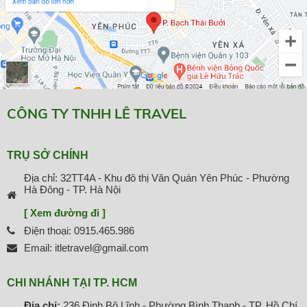
CÔNG TY TNHH LÊ TRAVEL
TRỤ SỞ CHÍNH
Địa chỉ: 32TT4A - Khu đô thị Văn Quán Yên Phúc - Phường
Hà Đông - TP. Hà Nội
[ Xem đường đi ]
Điện thoại: 0915.465.986
Email: itletravel@gmail.com
CHI NHÁNH TẠI TP. HCM
Địa chỉ:
236 Đinh Bộ Lĩnh - Phường Bình Thạnh - TP. Hồ Chí