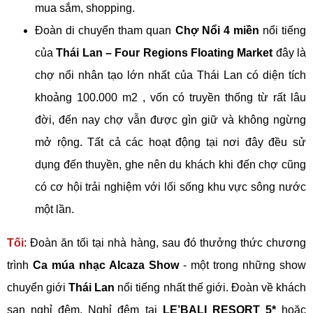
mua sắm, shopping.
Đoàn di chuyển tham quan
Chợ Nổi 4 miền
nổi tiếng
của
Thái Lan – Four Regions Floating Market
đây là
chợ nổi nhân tạo lớn nhất của Thái Lan có diện tích
khoảng 100.000 m2 , vốn có truyền thống từ rất lâu
đời, đến nay chợ vẫn được gìn giữ và không ngừng
mở rộng. Tất cả các hoạt động tại nơi đây đều sử
dụng đến thuyền, ghe nên du khách khi đến chợ cũng
có cơ hội trải nghiệm với lối sống khu vực sông nước
một lần.
Tối
: Đoàn ăn tối tại nhà hàng, sau đó thưởng thức chương
trình
Ca múa nhạc Alcaza Show
- một trong những show
chuyển giới
Thái Lan
nổi tiếng nhất thế giới. Đoàn về khách
sạn nghỉ đêm. Nghỉ đêm tại
LE’BALI RESORT 5*
hoặc