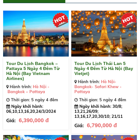
Tour Du Lịch Bangkok –
Tour Du Lịch Thái Lan 5
Pattaya 5 Ngày 4 Đêm Từ
Ngày 4 Đêm Từ Hà Nội (Bay
Hà Nội (Bay Vietnam
Vietjet)
Airlines)
Hành trình:
Hà Nội-
Hành trình:
Hà Nội -
Bangkok- Safari Khew -
Bangkok – Pattaya
Pattaya
Thời gian: 5 ngày 4 đêm
Thời gian: 5 ngày 4 đêm
Ngày khởi hành:
Ngày khởi hành: 30/8;
06,10,13,16,20,24/3/2024
13,21,26/09;
13,16,17,20,30/10; 21/11
Giá:
6,390,000 đ
Giá:
6,790,000 đ