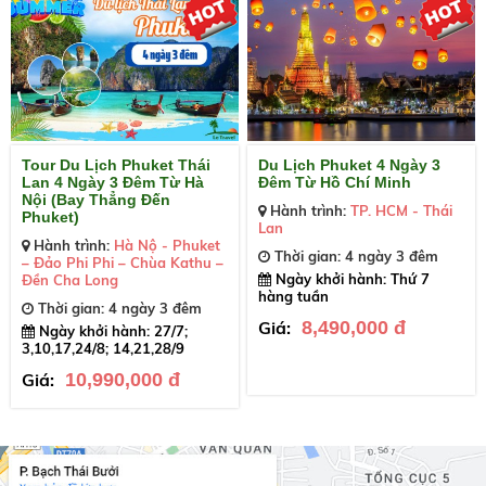
Tour Du Lịch Phuket Thái
Du Lịch Phuket 4 Ngày 3
Lan 4 Ngày 3 Đêm Từ Hà
Đêm Từ Hồ Chí Minh
Nội (Bay Thẳng Đến
Hành trình:
TP. HCM - Thái
Phuket)
Lan
Hành trình:
Hà Nộ - Phuket
Thời gian: 4 ngày 3 đêm
– Đảo Phi Phi – Chùa Kathu –
Ngày khởi hành: Thứ 7
Đền Cha Long
hàng tuần
Thời gian: 4 ngày 3 đêm
Giá:
8,490,000 đ
Ngày khởi hành: 27/7;
3,10,17,24/8; 14,21,28/9
Giá:
10,990,000 đ