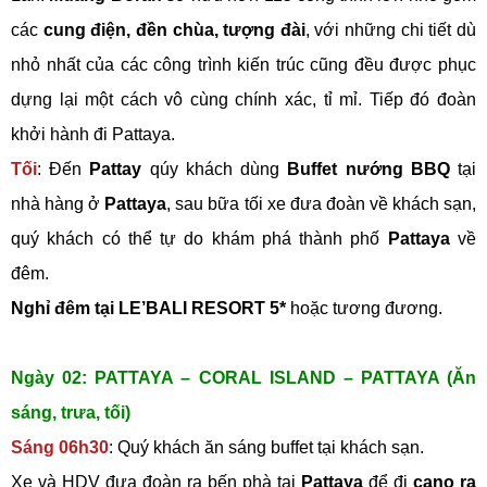
các
cung điện, đền chùa, tượng đài
, với những chi tiết dù
nhỏ nhất của các công trình kiến trúc cũng đều được phục
dựng lại một cách vô cùng chính xác, tỉ mỉ. Tiếp đó đoàn
khởi hành đi Pattaya.
Tối
: Đến
Pattay
qúy khách dùng
Buffet nướng BBQ
tại
nhà hàng ở
Pattaya
, sau bữa tối xe đưa đoàn về khách sạn,
quý khách có thể tự do khám phá thành phố
Pattaya
về
đêm.
Nghỉ đêm tại LE’BALI RESORT 5*
hoặc tương đương.
Ngày 02: PATTAYA – CORAL ISLAND – PATTAYA (Ăn
sáng, trưa, tối)
Sáng 06h30
: Quý khách ăn sáng buffet tại khách sạn.
Xe và HDV đưa đoàn ra bến phà tại
Pattaya
để đi
cano ra