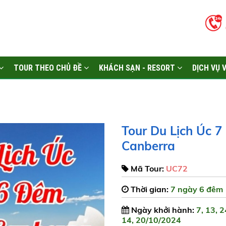
TOUR THEO CHỦ ĐỀ
KHÁCH SẠN - RESORT
DỊCH VỤ 
Tour Du Lịch Úc 7
Canberra
Mã Tour:
UC72
Thời gian:
7 ngày 6 đêm
Ngày khởi hành:
7, 13, 2
14, 20/10/2024