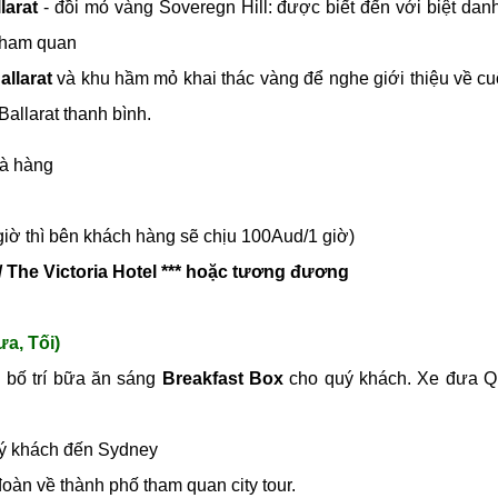
llarat
- đồi mỏ vàng Soveregn Hill: được biết đến với biệt danh 
 tham quan
allarat
và khu hầm mỏ khai thác vàng để nghe giới thiệu về c
Ballarat thanh bình.
nhà hàng
giờ thì bên khách hàng sẽ chịu 100Aud/1 giờ)
*/ The Victoria Hotel *** hoặc tương đương
a, Tối)
 bố trí bữa ăn sáng
Breakfast Box
cho quý khách. Xe đưa Q
ý khách đến Sydney
àn về thành phố tham quan city tour.