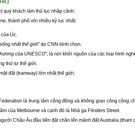
ối )
) quý khách làm thủ tục nhập cảnh.
, thành phố với nhiều kỷ lục nhất:
 của Úc.
sống nhất thế giới
” do CNN bình chọn.
 chương của UNESCO
”, là nơi khởi nguồn của các loại hình ng
g thứ tư thế giới.
t đất (tramway) lớn nhất thế giới.
deration là trung tâm cộng đồng và không gian công cộng chí
tâm của Melbourne và cạnh đó là Nhà ga Flinders Street.
gười Châu Âu đầu tiên đặt chân lên mảnh đất Australia (tham
g