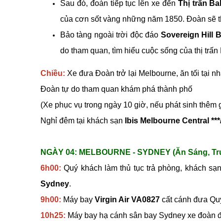
Sau đó, đoàn tiếp tục lên xe đến
Thị trấn Ba
của cơn sốt vàng những năm 1850. Đoàn sẽ
Bảo tàng ngoài trời độc đáo
Sovereign Hill B
do tham quan, tìm hiểu cuộc sống của thị trấn 
Chiều:
Xe đưa Đoàn trở lại Melbourne, ăn tối tại 
Đoàn tự do tham quan khám phá thành phố
(Xe phục vụ trong ngày 10 giờ, nếu phát sinh thêm 
Nghỉ đêm tại khách sạn
Ibis Melbourne Central **
NGÀY 04: MELBOURNE - SYDNEY (Ăn Sáng, Trư
6h00:
Quý khách làm thủ tục trả phòng, khách sạn
Sydney
.
9h00:
Máy bay
Virgin Air VA0827
cất cánh đưa Qu
10h25:
Máy bay hạ cánh sân bay Sydney xe đoàn đo