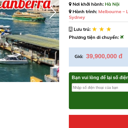
Nơi khởi hành:
Hà Nội
Hành trình:
Melbourne – L
Sydney
Lưu trú:
Phương tiện di chuyển:
39,900,000 đ
Giá:
Bạn vui lòng để lại số điệ