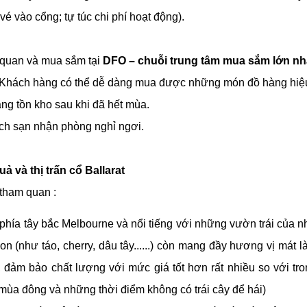
é vào cổng; tự túc chi phí hoạt động).
 quan và mua sắm tại
DFO – chuỗi trung tâm mua sắm lớn nhấ
g. Khách hàng có thể dễ dàng mua được những món đồ hàng hiệu 
ng tồn kho sau khi đã hết mùa.
ch sạn nhận phòng nghỉ ngơi.
ả và thị trấn cổ Ballarat
 tham quan :
hía tây bắc Melbourne và nổi tiếng với những vườn trái của n
on (như táo, cherry, dâu tây......) còn mang đầy hương vị mát 
ảm bảo chất lượng với mức giá tốt hơn rất nhiều so với trong
mùa đông và những thời điểm không có trái cây để hái)