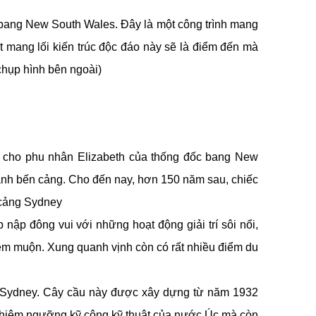
bang New South Wales. Đây là một công trình mang
t mang lối kiến trúc độc đáo này sẽ là điểm đến mà
chụp hình bên ngoài)
g cho phu nhân Elizabeth của thống đốc bang New
ảnh bến cảng. Cho đến nay, hơn 150 năm sau, chiếc
 cảng Sydney
nập đông vui với những hoạt động giải trí sôi nổi,
êm muộn. Xung quanh vịnh còn có rất nhiều điểm du
ng Sydney. Cây cầu này được xây dựng từ năm 1932
c chiêm ngưỡng kỹ công kỹ thuật của nước Úc mà còn