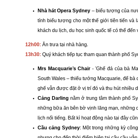
Nhà hát Opera Sydney
– biểu tượng của nướ
tính biểu tượng cho một thế giới tiên tiến v
khách du lịch, du học sinh quốc tế có thể đế
12h00:
Ăn trưa tại nhà hàng.
13h30:
Quý khách tiếp tục tham quan thành phố Sy
Mrs Macquarie’s Chair
- 'Ghế đá của bà M
South Wales – thiếu tướng Macquarie, để bà 
ghế vẫn được đặt ở vị trí đó và thu hút nhiề
Cảng Darling
nằm ở trung tâm thành phố Sydn
những bữa ăn bên bờ vịnh lãng mạn, những qu
lịch nổi tiếng. Bất kì hoạt động nào tại đây cũ
Cầu cảng Sydney
: Một trong những kỳ côn
nhưng cho đến thời điểm hiện tại cây cầu vẫ