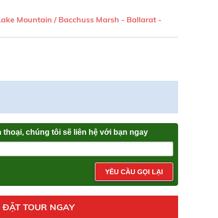
ake Mountain / Bacchuss Marsh - Ballarat -
n thoại, chúng tôi sẽ liên hệ với bạn ngay
YÊU CẦU GỌI LẠI
ĐẶT TOUR NGAY