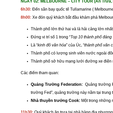
NGÀY 02: MELBOURNE – CITY TOUR (Ăn Trưa,T
6h30:
Đến sân bay quốc tế Tullamarine ( Melbourne
8h00:
Xe đón quý khách bắt đầu khám phá Melbourne
Thành phố lớn thứ hai và là hải cảng lớn nhất
Đứng vị trí số 1 trong “
Top 10 thành phố đáng 
Là “
kinh đô văn hóa
” của Úc, “
thành phố văn
Thành phố có lượng sinh viên nước ngoài đôn
Thành phố sở hữu mạng lưới đường xe điện mặ
Các điểm tham quan:
Quảng Trường Federation:
Quảng trường Fe
trường Fed”, quảng trường này nằm tại trung 
Nhà thuyền trưởng Cook:
Một trong những n
11h30:
Quý khách ăn trưa tại nhà hàng địa phươn