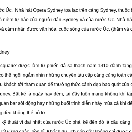
c Úc. Nhà hát Opera Sydney tọa lạc trên cảng Sydney, thuộc 
à là niềm tự hào của người dân Sydney và của nước Úc. Nhà há
n và cảm nhận được văn hóa, cuộc sống của nước Úc. (thăm và 
dney:
acquarie' được làm từ phiến đá sa thạch năm 1810 dành tặn
có thể ngồi ngắm nhìn những chuyến tàu cập cảng cùng toàn c
u du khách tới tham quan để thưởng thức cảnh đẹp bao quát của
ey. Bất kể là ngày hay đêm, tại đây luôn mang không khí tấp 
án bar sôi động hay những buổi trình diễn nhảy múa cả khi đ
ng đều không thể bỏ lỡ..
g kỹ thuật vĩ đại nhất của nước Úc phải kể đến đó là cầu cả
n rất vững chắc, bền bỉ. Khách du lịch đến đây không chỉ đượ