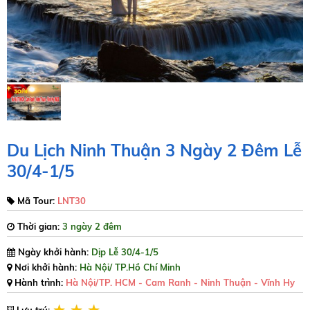
Du Lịch Ninh Thuận 3 Ngày 2 Đêm Lễ
30/4-1/5
Mã Tour:
LNT30
Thời gian:
3 ngày 2 đêm
Ngày khởi hành:
Dịp Lễ 30/4-1/5
Nơi khởi hành:
Hà Nội/ TP.Hồ Chí Minh
Hành trình:
Hà Nội/TP. HCM - Cam Ranh - Ninh Thuận - Vĩnh Hy
Lưu trú: