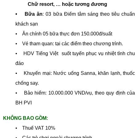
Chữ resort, … hoặc tương đương
• Bữa ăn
: 03 bữa Điểm tâm sáng theo tiêu chuẩn
khách sạn
• Ăn chính 05 bữa thực đơn 150.000đ/suất
• Vé tham quan: tại các điểm theo chương trình.
• HDV Tiếng Việt suốt tuyến phục vụ nhiệt tình chu
đáo
• Khuyến mại: Nước uống Sanna, khăn lạnh, thuốc
chống say.
• Bảo hiểm: 10.000.000 VND/vụ, theo quy định của
BH PVI
KHÔNG BAO GỒM:
• Thuế VAT 10%
• Các trò chơi ngoài chương trình