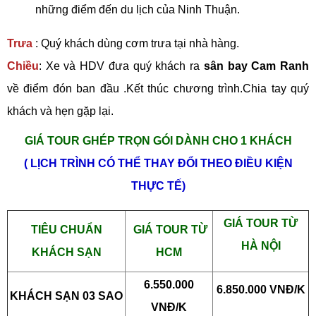
những điểm đến du lịch của Ninh Thuận.
Trưa
: Quý khách dùng cơm trưa tại nhà hàng.
Chiều
: Xe và HDV đưa quý khách ra
sân bay Cam Ranh
về điểm đón ban đầu .Kết thúc chương trình.Chia tay quý
khách và hẹn gặp lại.
GIÁ TOUR GHÉP TRỌN GÓI DÀNH CHO 1 KHÁCH
( LỊCH TRÌNH CÓ THỂ THAY ĐỔI THEO ĐIỀU KIỆN
THỰC TẾ)
GIÁ TOUR TỪ
TIÊU CHUẨN
GIÁ TOUR TỪ
HÀ NỘI
KHÁCH SẠN
HCM
6.550.000
6.850.000 VNĐ/K
KHÁCH SẠN 03 SAO
VNĐ/K