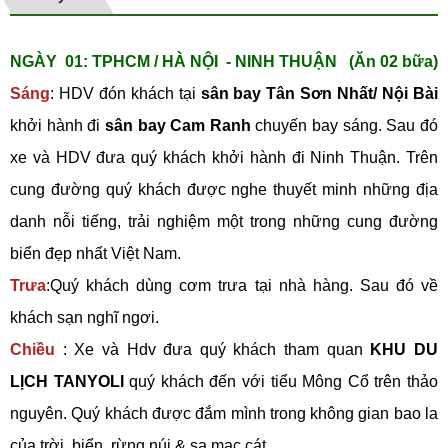
NGÀY 01: TPHCM / HÀ NỘI - NINH THUẬN (Ăn 02 bữa)
Sáng
: HDV đón khách tại
sân bay Tân Sơn Nhất/ Nội Bài
khởi hành đi
sân bay Cam Ranh
chuyến bay sáng. Sau đó
xe và HDV đưa quý khách khởi hành đi Ninh Thuận. Trên
cung đường quý khách được nghe thuyết minh những địa
danh nỗi tiếng, trải nghiệm một trong những cung đường
biển đẹp nhất Việt Nam.
Trưa
:Quý khách dùng cơm trưa tại nhà hàng. Sau đó về
khách sạn nghĩ ngơi.
Chiều
: Xe và Hdv đưa quý khách tham quan
KHU DU
LỊCH TANYOLI
quý khách đến với tiểu Mông Cổ trên thảo
nguyên. Quý khách được đắm mình trong không gian bao la
của trời, biển, rừng núi & sa mạc cát.